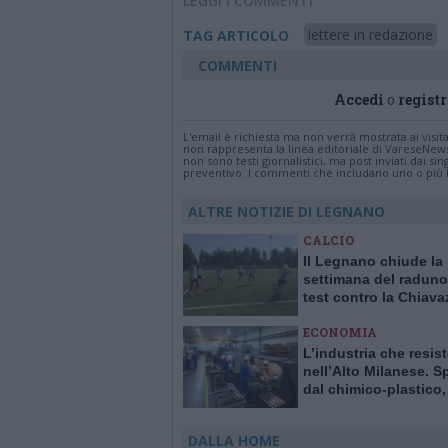
LEGGI I COMMENTI
lettere in redazione
TAG ARTICOLO
COMMENTI
Accedi
o
registr
L'email è richiesta ma non verrà mostrata ai visi
non rappresenta la linea editoriale di VareseNew
non sono testi giornalistici, ma post inviati dai s
preventivo. I commenti che includano uno o più li
ALTRE NOTIZIE DI LEGNANO
CALCIO
Il Legnano chiude la
settimana del raduno
test contro la Chiav
ECONOMIA
L’industria che resis
nell’Alto Milanese. S
dal chimico-plastico
l’export va ancora a r
DALLA HOME