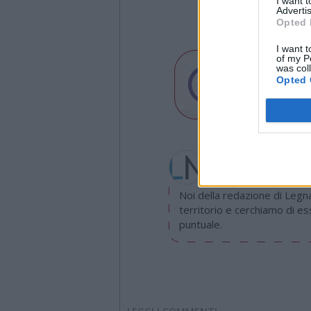
I want 
Advertis
Opted 
I want t
of my P
was col
Opted 
Redazione
info@legnanonews.com
Noi della redazione di Leg
territorio e cerchiamo di e
puntuale.