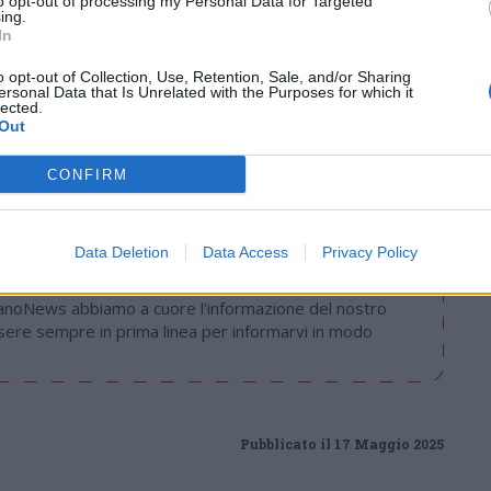
to opt-out of processing my Personal Data for Targeted
ing.
In
o opt-out of Collection, Use, Retention, Sale, and/or Sharing
ersonal Data that Is Unrelated with the Purposes for which it
Tutti gli eventi
lected.
Out
di
agosto
Via Confalonieri, 5
Castronno
CONFIRM
Data Deletion
Data Access
Privacy Policy
nanoNews abbiamo a cuore l'informazione del nostro
ssere sempre in prima linea per informarvi in modo
Pubblicato il 17 Maggio 2025