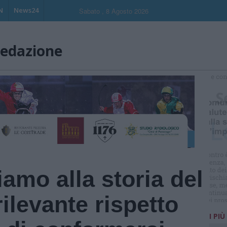
N
News24
Sabato , 8 Agosto 2026
redazione
S
iamo alla storia del
rilevante rispetto
I PIÙ