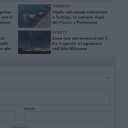
TURBIGO
 prima
Vitello nel canale industriale
 con il
a Turbigo, lo salvano Vigili
azzese
del Fuoco e Protezione
Civile
EVENTI
 di
Cosa fare nel weekend del 7,
telli
8 e 9 agosto a Legnano e
e alle
nell’Alto Milanese
elgio
Nome