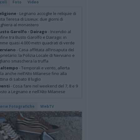
coli
Foto
Video
eligione
- Legnano accoglie le reliquie di
ta Teresa di Lisieux: due giorni di
ghiera al monastero
usto Garolfo - Dairago
- Incendio al
fine tra Busto Garolfo e Dairago: in
mme quasi 4.000 metri quadrati di verde
erviano
- Casa affittata all’insaputa del
prietario: la Polizia Locale di Nerviano e
liano smaschera la truffa
altempo
- Temporali e vento, allerta
lla anche nell’Alto Milanese fino alla
tina di sabato 8 luglio
venti
- Cosa fare nel weekend del 7, 8 e 9
sto a Legnano e nell’Alto Milanese
lerie Fotografiche
WebTV