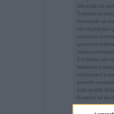
Albertalli sul qu
“Legnano ha sempr
divenendo un ese
che impegnano gli
occasione si evit
questione sollevat
razza purosangue i
Il richiamo alla s
realizzati in pass
conformarsi a una
prevede eccezioni
sulla qualità della
In merito ad alcu
strumentalizzazio
un’associazione in