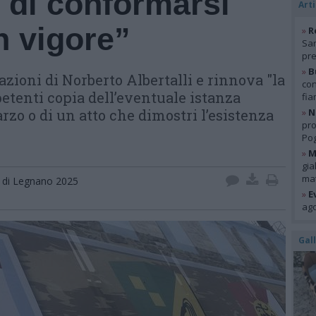
i di conformarsi
Arti
n vigore”
»
R
San
pre
»
B
zioni di Norberto Albertalli e rinnova "la
con
etenti copia dell’eventuale istanza
fia
zo o di un atto che dimostri l’esistenza
»
N
pro
Pog
»
M
gia
mat
o di Legnano 2025
»
E
ago
Gal