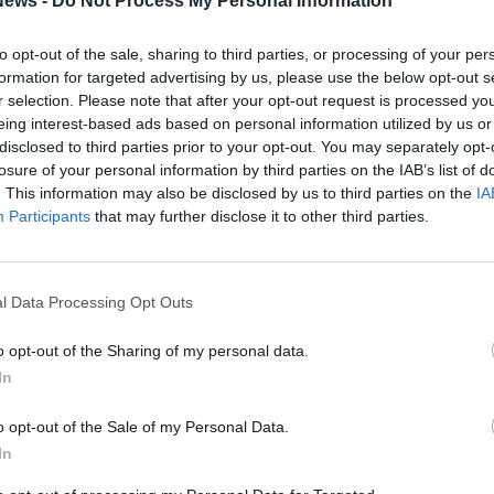
ews -
Do Not Process My Personal Information
to del proprio statuto e persegue
to opt-out of the sale, sharing to third parties, or processing of your per
nalità connesse alla tutela degli animali e al
formation for targeted advertising by us, please use the below opt-out s
lità.
r selection. Please note that after your opt-out request is processed y
sto formalmente ai Ministeri competenti copia
eing interest-based ads based on personal information utilized by us or
disclosed to third parties prior to your opt-out. You may separately opt-
tanza presentata prima del 20 marzo o di un atto
losure of your personal information by third parties on the IAB’s list of
istenza di una deroga valida, adottata attraverso
. This information may also be disclosed by us to third parties on the
IA
Participants
that may further disclose it to other third parties.
 o altra fonte normativa di pari rango, e non
rlocuzioni verbali.
e le autorità competenti intervengano per
l Data Processing Opt Outs
rezza i fatti, assicurando il rispetto delle
o opt-out of the Sharing of my personal data.
nti e l’applicazione uniforme della normativa su
In
 nazionale.
i
o opt-out of the Sale of my Personal Data.
ern
In