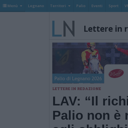
Menù
Legnano
Territori
Palio
Eventi
Sport
V
Lettere in 
LETTERE IN REDAZIONE
LAV: “Il rich
Palio non è 