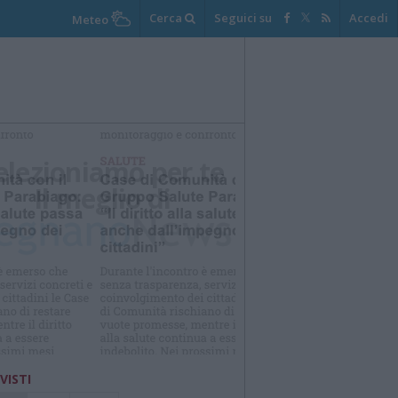
Cerca
Seguici su
Accedi
Meteo
elezioniamo per te
Il meglio di
 VISTI