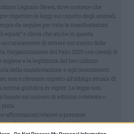
otidiano Legnano News, dove sostiene che
e rispettato le leggi sul rispetto degli animali,
mpio da seguire per tutte le manifestazioni
 equidi” e rileva che anche in questa
a accuratamente di entrare nel merito della
a: l’organizzazione del Palio 2025 con cavalli di
nglese e la legittimità del loro utilizzo.
toria della manifestazione e agli investimenti
ato non è rilevante rispetto all’obbligo attuale di
 norma giuridica in vigore. La legge non
 basate sul numero di edizioni celebrate o
 pista.
ne affermazioni relative a presunte
ni politiche, si precisa che LAV è
dipendente, priva di interessi partitici, che