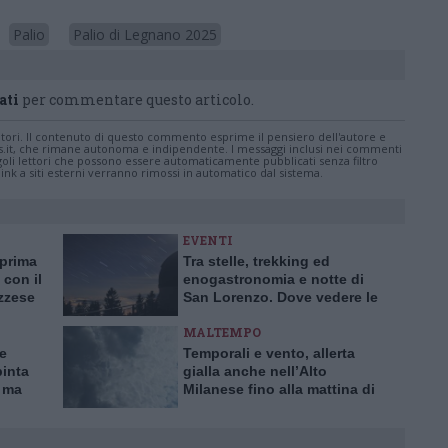
Palio
Palio di Legnano 2025
ati
per commentare questo articolo.
tatori. Il contenuto di questo commento esprime il pensiero dell'autore e
s.it, che rimane autonoma e indipendente. I messaggi inclusi nei commenti
ingoli lettori che possono essere automaticamente pubblicati senza filtro
nk a siti esterni verranno rimossi in automatico dal sistema.
EVENTI
 prima
Tra stelle, trekking ed
 con il
enogastronomia e notte di
azzese
San Lorenzo. Dove vedere le
stelle cadenti in Lombardia
MALTEMPO
te
Temporali e vento, allerta
pinta
gialla anche nell’Alto
, ma
Milanese fino alla mattina di
ilento
sabato 8 luglio