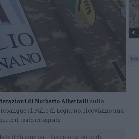
Rico
derazioni di Norberto Albertalli
sulla
urosangue al Palio di Legnano, riceviamo una
guito il testo integrale
elle dichiarazioni rilasciate da Norberto