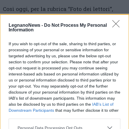
Così oggi, per la rubrica “Foto dei lettori”,
ecco il suo giardino arricchito di un laghetto
LegnanoNews -
Do Not Process My Personal
e di un ibisco in fiore
Information
If you wish to opt-out of the sale, sharing to third parties, or
processing of your personal or sensitive information for
targeted advertising by us, please use the below opt-out
section to confirm your selection. Please note that after your
opt-out request is processed you may continue seeing
interest-based ads based on personal information utilized by
us or personal information disclosed to third parties prior to
your opt-out. You may separately opt-out of the further
disclosure of your personal information by third parties on the
IAB’s list of downstream participants. This information may
also be disclosed by us to third parties on the
IAB’s List of
Downstream Participants
that may further disclose it to other
third parties.
Personal Data Processing Opt Outs