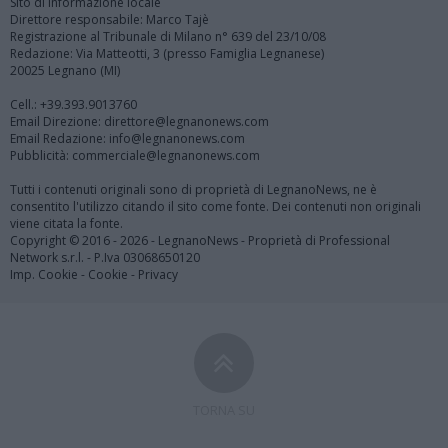
Sito di informazione locale
Direttore responsabile: Marco Tajè
Registrazione al Tribunale di Milano n° 639 del 23/10/08
Redazione: Via Matteotti, 3 (presso Famiglia Legnanese)
20025 Legnano (MI)
Cell.: +39.393.9013760
Email Direzione: direttore@legnanonews.com
Email Redazione: info@legnanonews.com
Pubblicità: commerciale@legnanonews.com
Tutti i contenuti originali sono di proprietà di LegnanoNews, ne è
consentito l'utilizzo citando il sito come fonte. Dei contenuti non originali
viene citata la fonte.
Copyright © 2016 - 2026 - LegnanoNews - Proprietà di Professional
Network s.r.l. - P.Iva 03068650120
Imp. Cookie
-
Cookie
-
Privacy
TORNA SU