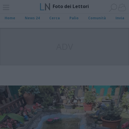
Foto dei Lettori
Home
News 24
Cerca
Palio
Comunità
Invia
ADV