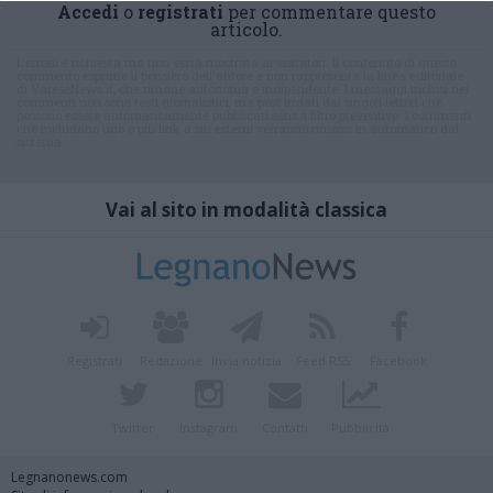
Accedi
o
registrati
per commentare questo
articolo.
L'email è richiesta ma non verrà mostrata ai visitatori. Il contenuto di questo
commento esprime il pensiero dell'autore e non rappresenta la linea editoriale
di VareseNews.it, che rimane autonoma e indipendente. I messaggi inclusi nei
commenti non sono testi giornalistici, ma post inviati dai singoli lettori che
possono essere automaticamente pubblicati senza filtro preventivo. I commenti
che includano uno o più link a siti esterni verranno rimossi in automatico dal
sistema.
Vai al sito in modalità classica
Registrati
Redazione
Invia notizia
Feed RSS
Facebook
Twitter
Instagram
Contatti
Pubblicità
Legnanonews.com