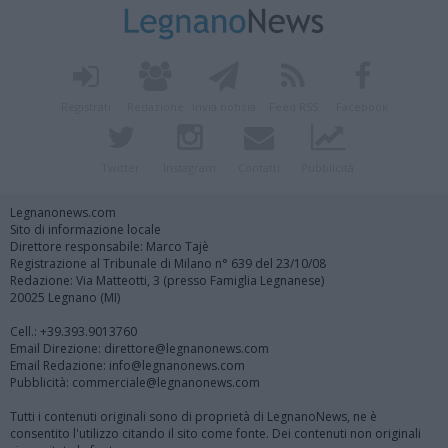
Registrati
Redazione
Invia notizia
Feed RSS
Facebook
Twitter
Instagram
Contatti
Pubblicità
Legnanonews.com
Sito di informazione locale
Direttore responsabile: Marco Tajè
Registrazione al Tribunale di Milano n° 639 del 23/10/08
Redazione: Via Matteotti, 3 (presso Famiglia Legnanese)
20025 Legnano (MI)
Cell.: +39.393.9013760
Email Direzione: direttore@legnanonews.com
Email Redazione: info@legnanonews.com
Pubblicità: commerciale@legnanonews.com
Tutti i contenuti originali sono di proprietà di LegnanoNews, ne è
consentito l'utilizzo citando il sito come fonte. Dei contenuti non originali