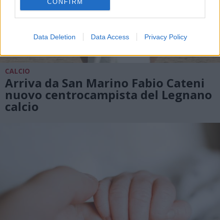
CONFIRM
Data Deletion
Data Access
Privacy Policy
CALCIO
Arriva da San Marino Fabio Cateni
nuovo centrocampista del Legnano
calcio