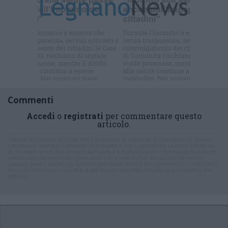
Iscriviti alla
newsletter
Commenti
Accedi
o
registrati
per commentare questo
articolo.
L'email è richiesta ma non verrà mostrata ai visitatori. Il contenuto di questo
commento esprime il pensiero dell'autore e non rappresenta la linea editoriale
di VareseNews.it, che rimane autonoma e indipendente. I messaggi inclusi nei
commenti non sono testi giornalistici, ma post inviati dai singoli lettori che
possono essere automaticamente pubblicati senza filtro preventivo. I commenti
che includano uno o più link a siti esterni verranno rimossi in automatico dal
sistema.