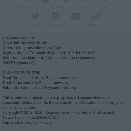
Registrati
Redazione
Invia notizia
Feed RSS
Facebook
Twitter
Instagram
Contatti
Pubblicità
Legnanonews.com
Sito di informazione locale
Direttore responsabile: Marco Tajè
Registrazione al Tribunale di Milano n° 639 del 23/10/08
Redazione: Via Matteotti, 3 (presso Famiglia Legnanese)
20025 Legnano (MI)
Cell.: +39.393.9013760
Email Direzione: direttore@legnanonews.com
Email Redazione: info@legnanonews.com
Pubblicità: commerciale@legnanonews.com
Tutti i contenuti originali sono di proprietà di LegnanoNews, ne è
consentito l'utilizzo citando il sito come fonte. Dei contenuti non originali
viene citata la fonte.
Copyright © 2016 - 2026 - LegnanoNews - Proprietà di Professional
Network s.r.l. - P.Iva 03068650120
Imp. Cookie
-
Cookie
-
Privacy