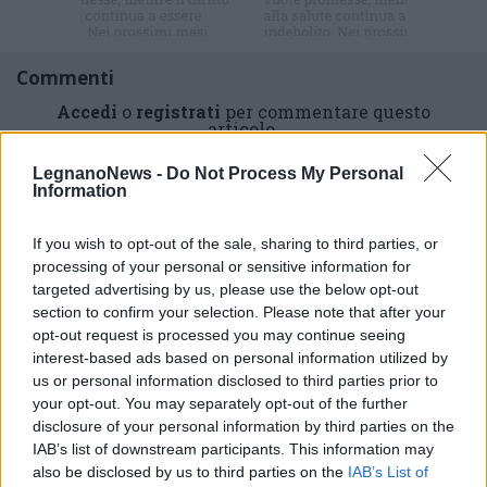
Commenti
Accedi
o
registrati
per commentare questo
articolo.
L'email è richiesta ma non verrà mostrata ai visitatori. Il contenuto di questo
LegnanoNews -
Do Not Process My Personal
commento esprime il pensiero dell'autore e non rappresenta la linea editoriale
di VareseNews.it, che rimane autonoma e indipendente. I messaggi inclusi nei
Information
commenti non sono testi giornalistici, ma post inviati dai singoli lettori che
possono essere automaticamente pubblicati senza filtro preventivo. I commenti
che includano uno o più link a siti esterni verranno rimossi in automatico dal
sistema.
If you wish to opt-out of the sale, sharing to third parties, or
processing of your personal or sensitive information for
targeted advertising by us, please use the below opt-out
section to confirm your selection. Please note that after your
opt-out request is processed you may continue seeing
interest-based ads based on personal information utilized by
us or personal information disclosed to third parties prior to
your opt-out. You may separately opt-out of the further
disclosure of your personal information by third parties on the
IAB’s list of downstream participants. This information may
also be disclosed by us to third parties on the
IAB’s List of