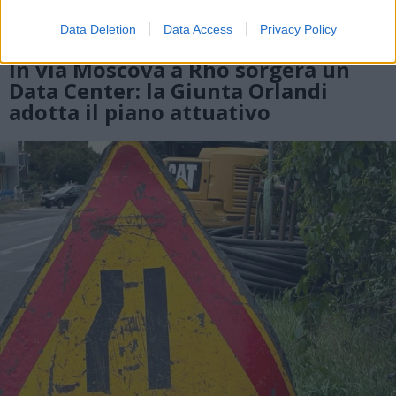
Data Deletion
Data Access
Privacy Policy
RHO
In via Moscova a Rho sorgerà un
Data Center: la Giunta Orlandi
adotta il piano attuativo