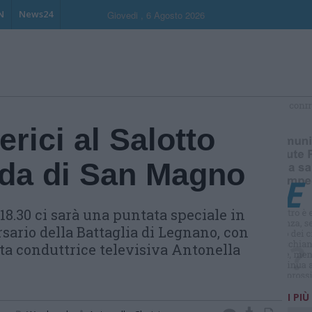
N
News24
Giovedi , 6 Agosto 2026
S
erici al Salotto
ada di San Magno
18.30 ci sarà una puntata speciale in
sario della Battaglia di Legnano, con
ota conduttrice televisiva Antonella
I PIÙ