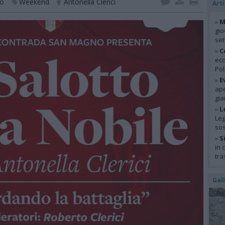
no
Weekend
Antonella Clerici
Arti
»
M
gio
se
»
C
eco
Pol
»
E
ape
gia
»
L
Leg
so
»
S
in 
tra
Gal