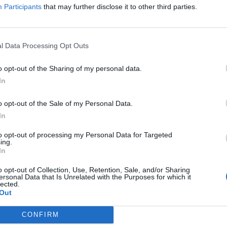
Mari
di
agosto
Participants
that may further disclose it to other third parties.
Via Confalonieri, 5
Castronno
l Data Processing Opt Outs
ws.com
o opt-out of the Sharing of my personal data.
In
 a cuore l'informazione del nostro territorio e
in prima linea per informarvi in modo puntuale.
o opt-out of the Sale of my Personal Data.
In
to opt-out of processing my Personal Data for Targeted
Pubblicato il 27 Maggio 2020
ing.
In
o opt-out of Collection, Use, Retention, Sale, and/or Sharing
Palio Legnano
Weekend
ersonal Data that Is Unrelated with the Purposes for which it
lected.
Out
ati
per commentare questo articolo.
CONFIRM
tatori. Il contenuto di questo commento esprime il pensiero dell'autore e