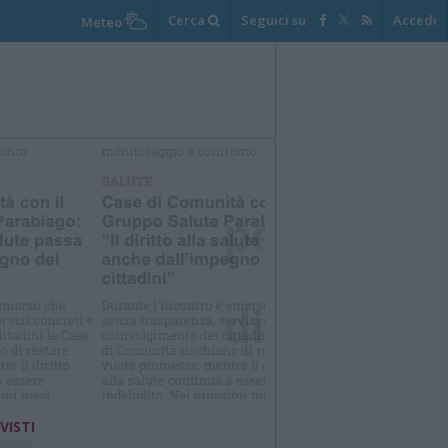
Cerca
Seguici su
Accedi
Meteo
elezioniamo per te
Il meglio di
 VISTI