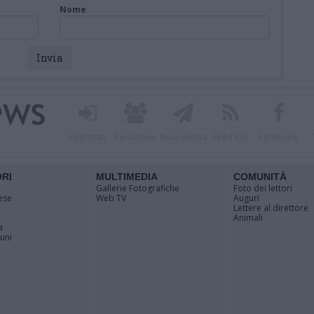
Nome
Registrati
Redazione
Invia notizia
Feed RSS
Facebook
ORI
MULTIMEDIA
COMUNITÀ
Gallerie Fotografiche
Foto dei lettori
ese
Web TV
Auguri
Lettere al direttore
Animali
a
muni