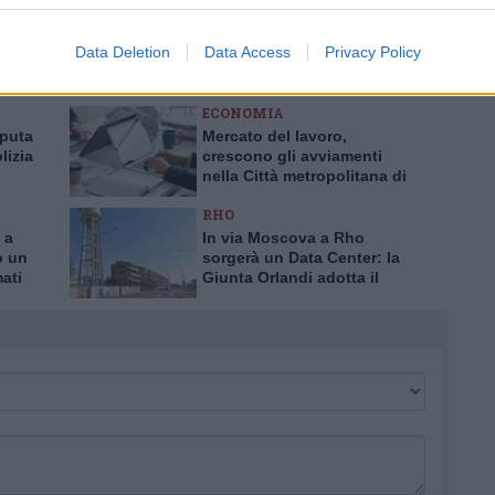
s.it, che rimane autonoma e indipendente. I messaggi inclusi nei commenti
ingoli lettori che possono essere automaticamente pubblicati senza filtro
nk a siti esterni verranno rimossi in automatico dal sistema.
Data Deletion
Data Access
Privacy Policy
ECONOMIA
aputa
Mercato del lavoro,
lizia
crescono gli avviamenti
nella Città metropolitana di
a truffa
Milano
RHO
 a
In via Moscova a Rho
o un
sorgerà un Data Center: la
mati
Giunta Orlandi adotta il
piano attuativo