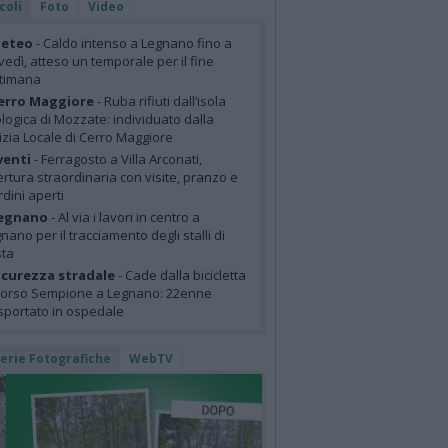
coli
Foto
Video
eteo
- Caldo intenso a Legnano fino a
vedì, atteso un temporale per il fine
ttimana
erro Maggiore
- Ruba rifiuti dall’isola
logica di Mozzate: individuato dalla
izia Locale di Cerro Maggiore
venti
- Ferragosto a Villa Arconati,
rtura straordinaria con visite, pranzo e
rdini aperti
egnano
- Al via i lavori in centro a
nano per il tracciamento degli stalli di
sta
icurezza stradale
- Cade dalla bicicletta
corso Sempione a Legnano: 22enne
sportato in ospedale
lerie Fotografiche
WebTV