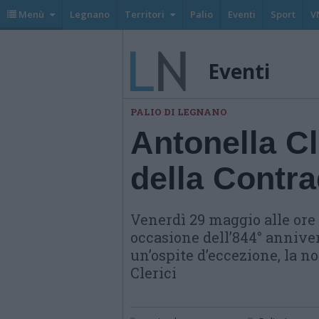
Menù
Legnano
Territori
Palio
Eventi
Sport
V
Eventi
PALIO DI LEGNANO
Antonella Cl
della Contr
Venerdì 29 maggio alle ore 
occasione dell’844° anniver
un’ospite d’eccezione, la n
Clerici