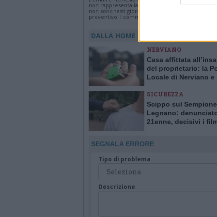
non rappresenta la linea editoriale di VareseNew
non sono testi giornalistici, ma post inviati dai s
preventivo. I commenti che includano uno o più li
DALLA HOME
NERVIANO
Casa affittata all’ins
del proprietario: la Po
Locale di Nerviano e
Pogliano smaschera l
SICUREZZA
Scippo sul Sempione
Legnano: denunciat
21enne, decisivi i fil
delle telecamere
SEGNALA ERRORE
Tipo di problema
Descrizione