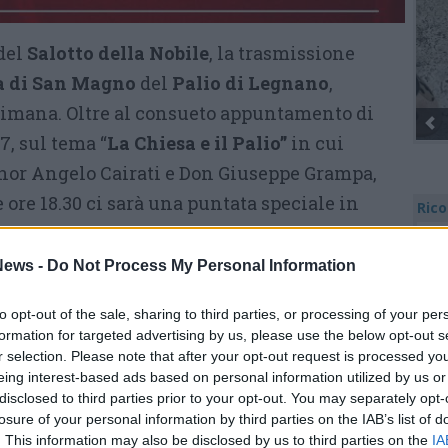
del
Salotto della Nobile
, la trasmissione
a di San Magno
del
Palio di Legnano
,
ttimana. Oltre al consueto appuntamento di
7, sul tema “
La Chiesa e il Palio”
in cui
or Angelo Cairati e Don Giuseppe Grampa,
e ore 18.30 ci sarà una puntata speciale in
Rico
iversario della Battaglia di Legnano, con
Mar
Achi
la nota conduttrice televisiva
Antonella
ews -
Do Not Process My Personal Information
Tere
Cle
to opt-out of the sale, sharing to third parties, or processing of your per
Ric
recedenti:
formation for targeted advertising by us, please use the below opt-out s
Ant
Ant
r selection. Please note that after your opt-out request is processed y
k.com/watch/sanmagno/1095494817510195/
Gia
eing interest-based ads based on personal information utilized by us or
Luig
disclosed to third parties prior to your opt-out. You may separately opt-
Ric
losure of your personal information by third parties on the IAB’s list of
Tutti gli eventi
ROS
. This information may also be disclosed by us to third parties on the
IA