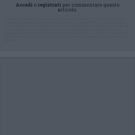
Accedi
o
registrati
per commentare questo
articolo.
L'email è richiesta ma non verrà mostrata ai visitatori. Il contenuto di questo
commento esprime il pensiero dell'autore e non rappresenta la linea editoriale
di VareseNews.it, che rimane autonoma e indipendente. I messaggi inclusi nei
commenti non sono testi giornalistici, ma post inviati dai singoli lettori che
possono essere automaticamente pubblicati senza filtro preventivo. I commenti
che includano uno o più link a siti esterni verranno rimossi in automatico dal
sistema.