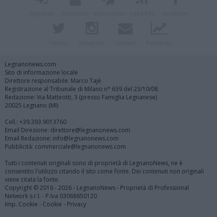
Registrati
Redazione
Invia notizia
Feed RSS
Facebook
Twitter
Instagram
Contatti
Pubblicità
Legnanonews.com
Sito di informazione locale
Direttore responsabile: Marco Tajè
Registrazione al Tribunale di Milano n° 639 del 23/10/08
Redazione: Via Matteotti, 3 (presso Famiglia Legnanese)
20025 Legnano (MI)
Cell.: +39.393.9013760
Email Direzione: direttore@legnanonews.com
Email Redazione: info@legnanonews.com
Pubblicità: commerciale@legnanonews.com
Tutti i contenuti originali sono di proprietà di LegnanoNews, ne è
consentito l'utilizzo citando il sito come fonte. Dei contenuti non originali
viene citata la fonte.
Copyright © 2016 - 2026 - LegnanoNews - Proprietà di Professional
Network s.r.l. - P.Iva 03068650120
Imp. Cookie
-
Cookie
-
Privacy