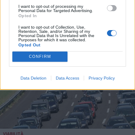
L’industria che resiste nell’Alto
I want to opt-out of processing my
Milanese. Spinta dal chimico-
Personal Data for Targeted Advertising.
plastico, ma l’export va ancora a
Opted In
rilento
I want to opt-out of Collection, Use,
Retention, Sale, and/or Sharing of my
Personal Data that Is Unrelated with the
Purposes for which it was collected.
Opted Out
CONFIRM
Data Deletion
Data Access
Privacy Policy
VIABILITÀ