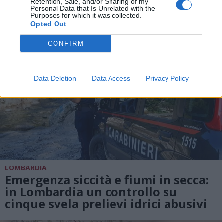
Retention, Sale, and/or Sharing of my
Personal Data that Is Unrelated with the
Purposes for which it was collected.
Opted Out
CONFIRM
Data Deletion
Data Access
Privacy Policy
LOMBARDIA
Emergenza siccità e fiumi in secca:
in Lombardia un controllo su
cinque svela prelievi idrici abusivi