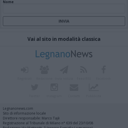
Nome
Vai al sito in modalità classica
Registrati
Redazione
Invia notizia
Feed RSS
Facebook
Twitter
Instagram
Contatti
Pubblicità
Legnanonews.com
Sito di informazione locale
Direttore responsabile: Marco Tajè
Registrazione al Tribunale di Milano n° 639 del 23/10/08
Redazione: Via Matteotti, 3 (presso Famiglia Legnanese)