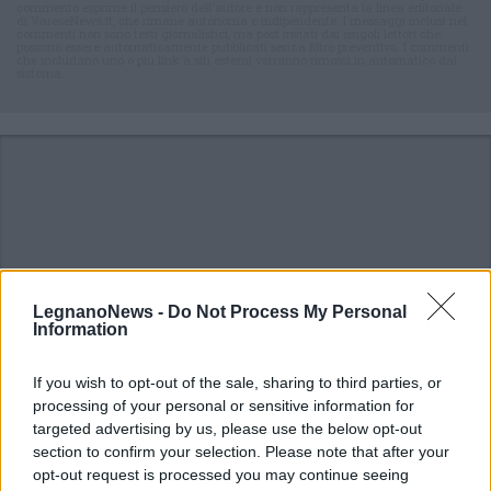
commento esprime il pensiero dell'autore e non rappresenta la linea editoriale
di VareseNews.it, che rimane autonoma e indipendente. I messaggi inclusi nei
commenti non sono testi giornalistici, ma post inviati dai singoli lettori che
possono essere automaticamente pubblicati senza filtro preventivo. I commenti
che includano uno o più link a siti esterni verranno rimossi in automatico dal
sistema.
LegnanoNews -
Do Not Process My Personal
Information
If you wish to opt-out of the sale, sharing to third parties, or
processing of your personal or sensitive information for
targeted advertising by us, please use the below opt-out
section to confirm your selection. Please note that after your
opt-out request is processed you may continue seeing
DALLA HOME