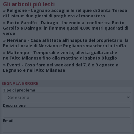
Gli articoli più letti
»
Religione
- Legnano accoglie le reliquie di Santa Teresa
di Lisieux: due giorni di preghiera al monastero
»
Busto Garolfo - Dairago
- Incendio al confine tra Busto
Garolfo e Dairago: in fiamme quasi 4.000 metri quadrati di
verde
»
Nerviano
- Casa affittata all’insaputa del proprietario: la
Polizia Locale di Nerviano e Pogliano smaschera la truffa
»
Maltempo
- Temporali e vento, allerta gialla anche
nell’Alto Milanese fino alla mattina di sabato 8 luglio
»
Eventi
- Cosa fare nel weekend del 7, 8 e 9 agosto a
Legnano e nell’Alto Milanese
SEGNALA ERRORE
Tipo di problema
Descrizione
Email