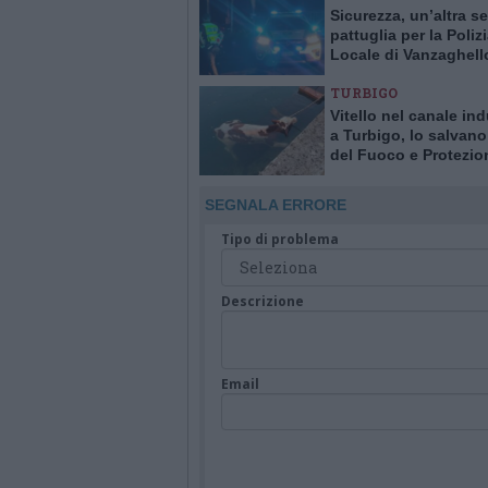
Sicurezza, un’altra se
pattuglia per la Poliz
Locale di Vanzaghell
Turbigo
TURBIGO
Vitello nel canale ind
a Turbigo, lo salvano 
del Fuoco e Protezio
Civile
SEGNALA ERRORE
Tipo di problema
Descrizione
Email