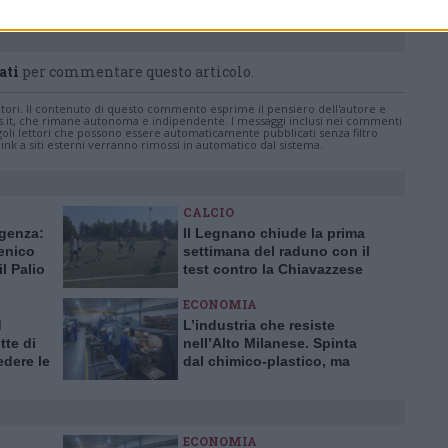
ati
per commentare questo articolo.
tatori. Il contenuto di questo commento esprime il pensiero dell'autore e
s.it, che rimane autonoma e indipendente. I messaggi inclusi nei commenti
ingoli lettori che possono essere automaticamente pubblicati senza filtro
nk a siti esterni verranno rimossi in automatico dal sistema.
CALCIO
ggenza:
Il Legnano chiude la prima
enico
settimana del raduno con il
il Palio
test contro la Chiavazzese
ECONOMIA
d
L’industria che resiste
te di
nell’Alto Milanese. Spinta
dere le
dal chimico-plastico, ma
bardia
l’export va ancora a rilento
ECONOMIA