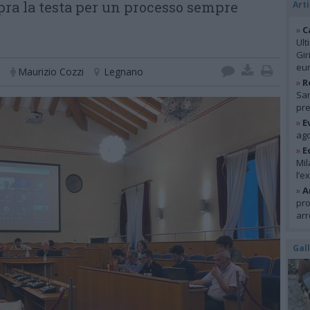
pra la testa per un processo sempre
Arti
»
C
Ult
Gir
eur
Maurizio Cozzi
Legnano
»
R
San
pre
»
E
ago
»
E
Mil
l’e
»
A
pro
arr
Gal