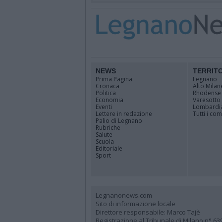
NEWS
TERRIT
Prima Pagina
Legnano
Cronaca
Alto Milan
Politica
Rhodense
Economia
Varesotto
Eventi
Lombardi
Lettere in redazione
Tutti i co
Palio di Legnano
Rubriche
Salute
Scuola
Editoriale
Sport
Legnanonews.com
Sito di informazione locale
Direttore responsabile: Marco Tajè
Registrazione al Tribunale di Milano n° 63