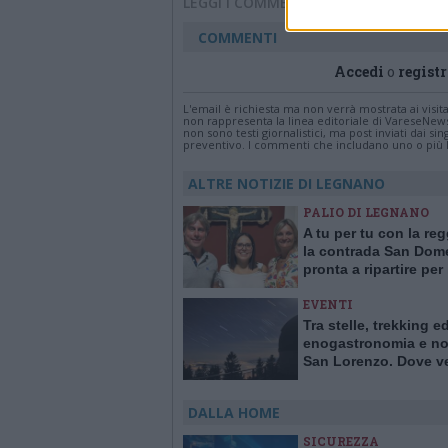
LEGGI I COMMENTI
COMMENTI
Accedi
o
registr
L'email è richiesta ma non verrà mostrata ai visi
non rappresenta la linea editoriale di VareseNew
non sono testi giornalistici, ma post inviati dai s
preventivo. I commenti che includano uno o più li
ALTRE NOTIZIE DI LEGNANO
PALIO DI LEGNANO
A tu per tu con la re
la contrada San Dom
pronta a ripartire per 
2027
EVENTI
Tra stelle, trekking e
enogastronomia e not
San Lorenzo. Dove ve
stelle cadenti in Lom
DALLA HOME
SICUREZZA