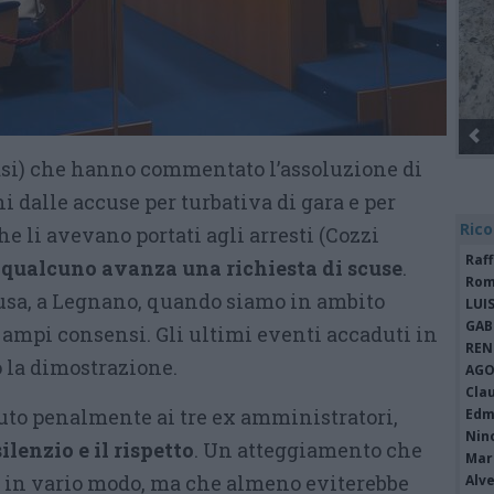
uasi) che hanno commentato l’assoluzione di
ni dalle accuse per turbativa di gara e per
Rico
he li avevano portati agli arresti (Cozzi
Raf
,
qualcuno avanza una richiesta di scuse
.
Rom
usa, a Legnano, quando siamo in ambito
LUI
GAB
 ampi consensi. Gli ultimi eventi accaduti in
REN
o la dimostrazione.
AGO
Cla
duto penalmente ai tre ex amministratori,
Edm
Nin
ilenzio e il rispetto
. Un atteggiamento che
Mari
o in vario modo, ma che almeno eviterebbe
Alv