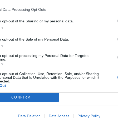
ia e l’assoluzione Fratus: “Grazie a tutto il fango gettato
l Data Processing Opt Outs
o la Città”
o opt-out of the Sharing of my personal data.
In
Tutti gli eventi
di
agosto
o opt-out of the Sale of my Personal Data.
Via Confalonieri, 5
In
Castronno
to opt-out of processing my Personal Data for Targeted
ing.
In
.com
o opt-out of Collection, Use, Retention, Sale, and/or Sharing
ersonal Data that Is Unrelated with the Purposes for which it
 a cuore l'informazione del nostro territorio e
lected.
in prima linea per informarvi in modo puntuale.
Out
CONFIRM
Pubblicato il 22 Gennaio 2024
Data Deletion
Data Access
Privacy Policy