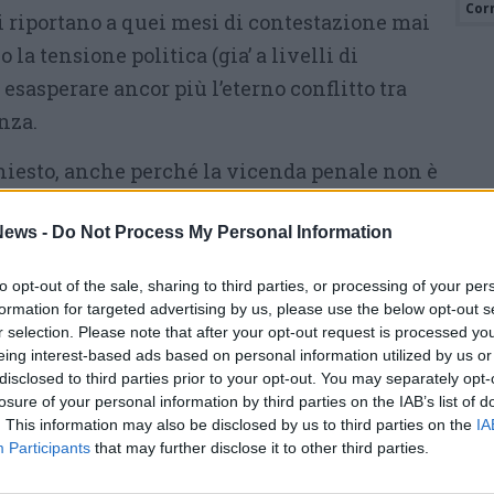
Cor
riportano a quei mesi di contestazione mai
o la tensione politica (gia’ a livelli di
 esasperare ancor più l’eterno conflitto tra
nza.
chiesto, anche perché la vicenda penale non è
cati forse che ci sono ancora sette
ews -
Do Not Process My Personal Information
 di Damocle sopra la testa per un processo
azza Pulita?
Anche loro e le loro famiglie,
to opt-out of the sale, sharing to third parties, or processing of your per
zzarini, con rispettivi famigliari, sono stati
formation for targeted advertising by us, please use the below opt-out s
fuga che ha condizionato carriere politiche,
r selection. Please note that after your opt-out request is processed y
eing interest-based ads based on personal information utilized by us or
rsonali. Oggi, le loro posizioni appaiono meno
disclosed to third parties prior to your opt-out. You may separately opt-
 avanti. Un po’ di silenzio e di rispetto quindi
losure of your personal information by third parties on the IAB’s list of
. This information may also be disclosed by us to third parties on the
IA
?
Participants
that may further disclose it to other third parties.