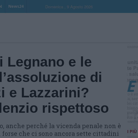
N
News24
Domenica , 9 Agosto 2026
S
di Legnano e le
l’assoluzione di
i e Lazzarini?
lenzio rispettoso
sto, anche perché la vicenda penale non è
I PIÙ
 forse che ci sono ancora sette cittadini