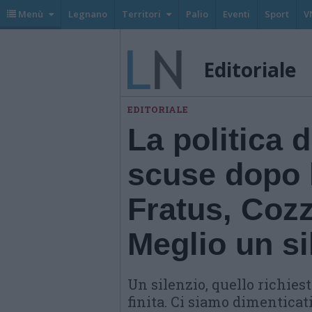
Menù
Legnano
Territori
Palio
Eventi
Sport
V
Editoriale
EDITORIALE
La politica 
scuse dopo 
Fratus, Cozz
Meglio un si
Un silenzio, quello richie
finita. Ci siamo dimenticati