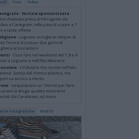
coli
Foto
Video
anegrate - Notizia sponsorizzata
-
ima chiamata prima di Ferragosto da
idea a Canegrate: mille paia di scarpe a 7
o e tante offerte
eligione
- Legnano accoglie le reliquie di
ta Teresa di Lisieux: due giorni di
ghiera al monastero
venti
- Cosa fare nel weekend del 7, 8 e 9
sto a Legnano e nell’Alto Milanese
conomia
- L’industria che resiste nell’Alto
anese. Spinta dal chimico-plastico, ma
xport va ancora a rilento
rese
- Sequestrano un 19enne per farsi
curare la droga: quattro minorenni
estati dai Carabinieri ad Arese
lerie Fotografiche
WebTV