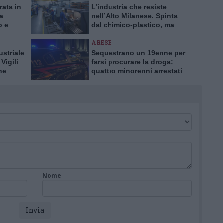
rata in
L’industria che resiste
ia
nell’Alto Milanese. Spinta
o e
dal chimico-plastico, ma
l’export va ancora a rilento
ARESE
ustriale
Sequestrano un 19enne per
Vigili
farsi procurare la droga:
ne
quattro minorenni arrestati
dai Carabinieri ad Arese
Nome