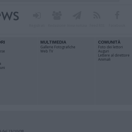
Registrati
Redazione
Invia notizia
Feed RSS
Facebook
ORI
MULTIMEDIA
COMUNITÀ
Gallerie Fotografiche
Foto dei lettori
ese
Web TV
Auguri
Lettere al direttore
Animali
a
muni
9 del 23/10/08