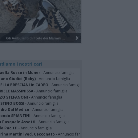
Pulizia del bosco del Rugareto a ...
rdiamo i nostri cari
faella Russo in Muner
- Annuncio famiglia
ano Giudici (Roby)
- Annuncio famiglia
SELLA BRESCIANI in CADEO
- Annuncio famiglia
RIELE MASSINISSA
- Annuncio famiglia
ZO STEFANONI
- Annuncio famiglia
STINO BOSSI
- Annuncio famiglia
udio Dal Medico
- Annuncio famiglia
ondo SPIANTINI
- Annuncio famiglia
o Pasquale Assetti
- Annuncio famiglia
o Pacitti
- Annuncio famiglia
erina Martini ved. Cecconato
- Annuncio famiglia