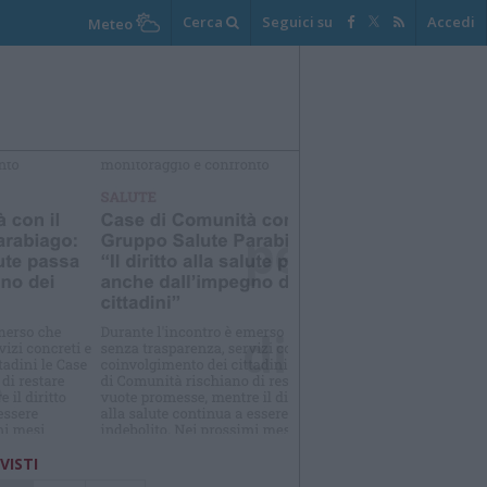
Cerca
Seguici su
Accedi
Meteo
elezioniamo per te
Il meglio di
 VISTI