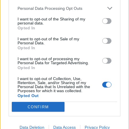
Personal Data Processing Opt Outs
Commenti
I want to opt-out of the Sharing of my
personal data.
Accedi
o
registrati
per commentare questo
Opted In
articolo.
L'email è richiesta ma non verrà mostrata ai visitatori. Il contenuto di questo
I want to opt-out of the Sale of my
commento esprime il pensiero dell'autore e non rappresenta la linea editoriale
Personal Data.
di VareseNews.it, che rimane autonoma e indipendente. I messaggi inclusi nei
Opted In
commenti non sono testi giornalistici, ma post inviati dai singoli lettori che
possono essere automaticamente pubblicati senza filtro preventivo. I commenti
che includano uno o più link a siti esterni verranno rimossi in automatico dal
I want to opt-out of processing my
sistema.
Personal Data for Targeted Advertising.
Opted In
I want to opt-out of Collection, Use,
Retention, Sale, and/or Sharing of my
Personal Data that Is Unrelated with the
Purposes for which it was collected.
Opted Out
CONFIRM
Data Deletion
Data Access
Privacy Policy