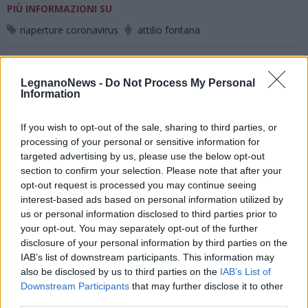
PIÙ INFORMAZIONI SU
riaperture coronavirus
attilio fontana
LEGGI GLI ALTRI ARTICOLI DI
LegnanoNews -
Do Not Process My Personal
ECONOMIA
Information
If you wish to opt-out of the sale, sharing to third parties, or
processing of your personal or sensitive information for
targeted advertising by us, please use the below opt-out
Selezioniamo per te
section to confirm your selection. Please note that after your
opt-out request is processed you may continue seeing
Il meglio di
interest-based ads based on personal information utilized by
us or personal information disclosed to third parties prior to
your opt-out. You may separately opt-out of the further
disclosure of your personal information by third parties on the
IAB’s list of downstream participants. This information may
also be disclosed by us to third parties on the
IAB’s List of
Downstream Participants
that may further disclose it to other
third parties.