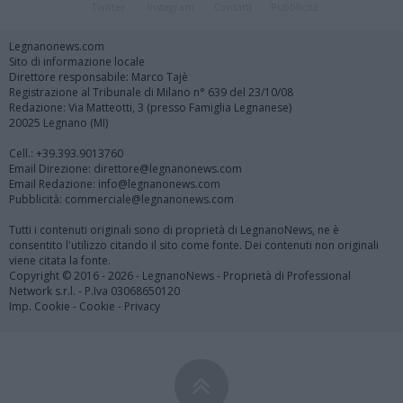
Twitter
Instagram
Contatti
Pubblicità
Legnanonews.com
Sito di informazione locale
Direttore responsabile: Marco Tajè
Registrazione al Tribunale di Milano n° 639 del 23/10/08
Redazione: Via Matteotti, 3 (presso Famiglia Legnanese)
20025 Legnano (MI)
Cell.: +39.393.9013760
Email Direzione: direttore@legnanonews.com
Email Redazione: info@legnanonews.com
Pubblicità: commerciale@legnanonews.com
Tutti i contenuti originali sono di proprietà di LegnanoNews, ne è
consentito l'utilizzo citando il sito come fonte. Dei contenuti non originali
viene citata la fonte.
Copyright © 2016 - 2026 - LegnanoNews - Proprietà di Professional
Network s.r.l. - P.Iva 03068650120
Imp. Cookie
-
Cookie
-
Privacy