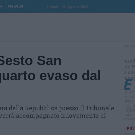
N
News24
Sabato , 8 Agosto 2026
S
 Sesto San
quarto evaso dal
ra della Repubblica presso il Tribunale
e verrà accompagnato nuovamente al
I PIÙ