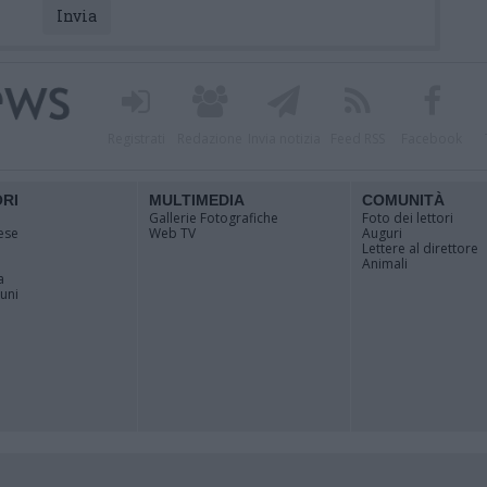
Registrati
Redazione
Invia notizia
Feed RSS
Facebook
ORI
MULTIMEDIA
COMUNITÀ
Gallerie Fotografiche
Foto dei lettori
ese
Web TV
Auguri
Lettere al direttore
Animali
a
muni