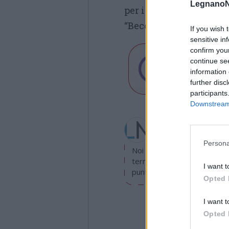
LegnanoN
per i minorenni, il 1
“Beccaria”.
If you wish 
sensitive in
confirm you
continue se
information 
further disc
participants
Downstream 
Redazione
info@legnanonews.com
Persona
Noi della redazione di Leg
territorio e cerchiamo di e
I want t
puntuale.
Opted 
I want t
Opted 