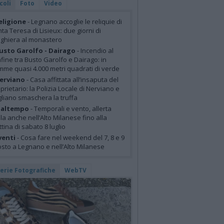
coli
Foto
Video
eligione
- Legnano accoglie le reliquie di
ta Teresa di Lisieux: due giorni di
ghiera al monastero
usto Garolfo - Dairago
- Incendio al
fine tra Busto Garolfo e Dairago: in
mme quasi 4.000 metri quadrati di verde
erviano
- Casa affittata all’insaputa del
prietario: la Polizia Locale di Nerviano e
liano smaschera la truffa
altempo
- Temporali e vento, allerta
lla anche nell’Alto Milanese fino alla
tina di sabato 8 luglio
venti
- Cosa fare nel weekend del 7, 8 e 9
sto a Legnano e nell’Alto Milanese
lerie Fotografiche
WebTV