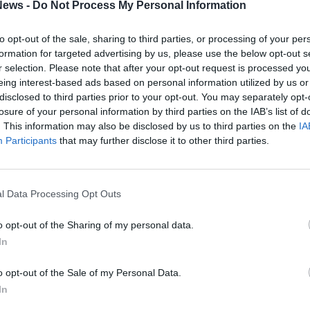
ews -
Do Not Process My Personal Information
7enne verrà accompagnato nuovamente al
to opt-out of the sale, sharing to third parties, or processing of your per
formation for targeted advertising by us, please use the below opt-out s
r selection. Please note that after your opt-out request is processed y
Tutti gli eventi
eing interest-based ads based on personal information utilized by us or
di
agosto
disclosed to third parties prior to your opt-out. You may separately opt-
Via Confalonieri, 5
losure of your personal information by third parties on the IAB’s list of
Castronno
. This information may also be disclosed by us to third parties on the
IA
Participants
that may further disclose it to other third parties.
l Data Processing Opt Outs
nanoNews abbiamo a cuore l'informazione del nostro
ssere sempre in prima linea per informarvi in modo
o opt-out of the Sharing of my personal data.
In
o opt-out of the Sale of my Personal Data.
In
Pubblicato il 28 Dicembre 2022