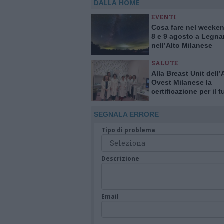
DALLA HOME
EVENTI
Cosa fare nel weeken
8 e 9 agosto a Legna
nell’Alto Milanese
SALUTE
Alla Breast Unit dell
Ovest Milanese la
certificazione per il 
alla mammella. È la p
Italia
SEGNALA ERRORE
Tipo di problema
Descrizione
Email