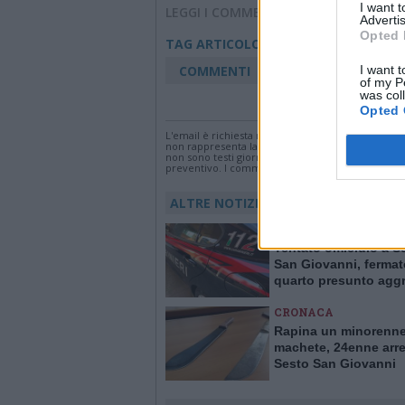
I want 
LEGGI I COMMENTI
Advertis
Opted 
Carabinieri
crona
TAG ARTICOLO
I want t
COMMENTI
of my P
was col
Accedi
o
registr
Opted 
L'email è richiesta ma non verrà mostrata ai visi
non rappresenta la linea editoriale di VareseNew
non sono testi giornalistici, ma post inviati dai s
preventivo. I commenti che includano uno o più li
ALTRE NOTIZIE DI SESTO SAN GIOVA
SESTO SAN GIOVANN
Tentato omicidio a S
San Giovanni, fermato
quarto presunto agg
CRONACA
Rapina un minorenne
machete, 24enne arre
Sesto San Giovanni