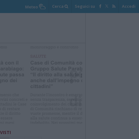
Cerca
Seguici su
Accedi
Meteo
elezioniamo per te
Il meglio di
 VISTI