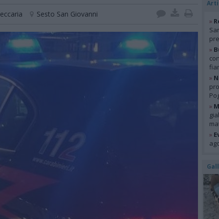
Arti
eccaria
Sesto San Giovanni
»
R
San
pre
»
B
con
fia
»
N
pro
Pog
»
M
gia
mat
»
E
ago
Gal