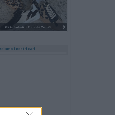
Pulizia del bosco del Rugareto a ...
rdiamo i nostri cari