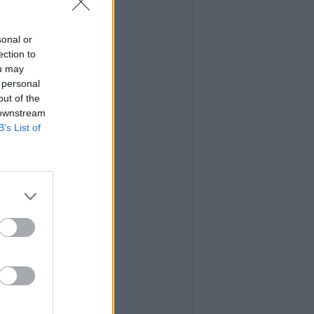
sonal or
ection to
ou may
 personal
out of the
 downstream
B’s List of