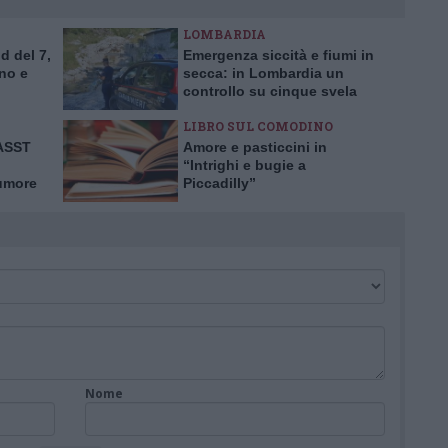
LOMBARDIA
d del 7,
Emergenza siccità e fiumi in
no e
secca: in Lombardia un
controllo su cinque svela
prelievi idrici abusivi
LIBRO SUL COMODINO
’ASST
Amore e pasticcini in
“Intrighi e bugie a
tumore
Piccadilly”
rima in
Nome