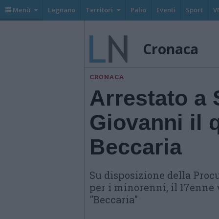
Menù
Legnano
Territori
Palio
Eventi
Sport
V
Cronaca
CRONACA
Arrestato a
Giovanni il 
Beccaria
Su disposizione della Procu
per i minorenni, il 17enn
"Beccaria"