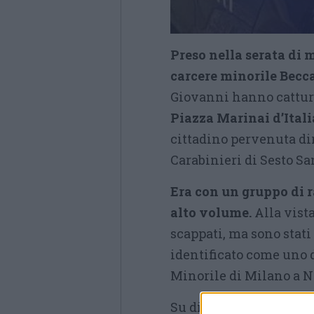
Preso nella serata di 
carcere minorile Becca
Giovanni hanno cattura
Piazza Marinai d’Itali
cittadino pervenuta di
Carabinieri di Sesto S
Era con un gruppo di 
alto volume.
Alla vista
scappati, ma sono stati 
identificato come uno d
Minorile di Milano a N
Su disposizione della P