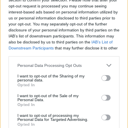
section to confirm your selection. Please note that after your
L'email è richiesta ma non verrà mostrata ai visitatori. Il contenuto di questo
commento esprime il pensiero dell'autore e non rappresenta la linea editoriale
opt-out request is processed you may continue seeing
di VareseNews.it, che rimane autonoma e indipendente. I messaggi inclusi nei
commenti non sono testi giornalistici, ma post inviati dai singoli lettori che
interest-based ads based on personal information utilized by
possono essere automaticamente pubblicati senza filtro preventivo. I commenti
che includano uno o più link a siti esterni verranno rimossi in automatico dal
us or personal information disclosed to third parties prior to
sistema.
your opt-out. You may separately opt-out of the further
disclosure of your personal information by third parties on the
IAB’s list of downstream participants. This information may
also be disclosed by us to third parties on the
IAB’s List of
Downstream Participants
that may further disclose it to other
third parties.
Personal Data Processing Opt Outs
I want to opt-out of the Sharing of my
personal data.
Opted In
I want to opt-out of the Sale of my
Personal Data.
Opted In
I want to opt-out of processing my
Personal Data for Targeted Advertising.
Opted In