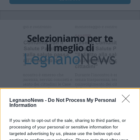
Selezioniamo per te
Il meglio di
Iscriviti alla
newsletter
LegnanoNews -
Do Not Process My Personal
Information
Commenti
If you wish to opt-out of the sale, sharing to third parties, or
Accedi
o
registrati
per commentare questo
processing of your personal or sensitive information for
articolo.
targeted advertising by us, please use the below opt-out