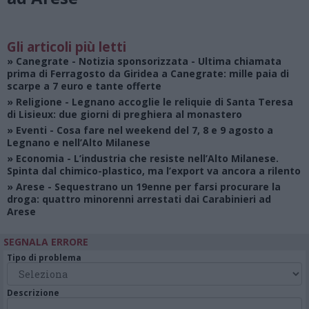
Gli articoli più letti
»
Canegrate - Notizia sponsorizzata
- Ultima chiamata
prima di Ferragosto da Giridea a Canegrate: mille paia di
scarpe a 7 euro e tante offerte
»
Religione
- Legnano accoglie le reliquie di Santa Teresa
di Lisieux: due giorni di preghiera al monastero
»
Eventi
- Cosa fare nel weekend del 7, 8 e 9 agosto a
Legnano e nell’Alto Milanese
»
Economia
- L’industria che resiste nell’Alto Milanese.
Spinta dal chimico-plastico, ma l’export va ancora a rilento
»
Arese
- Sequestrano un 19enne per farsi procurare la
droga: quattro minorenni arrestati dai Carabinieri ad
Arese
SEGNALA ERRORE
Tipo di problema
Descrizione