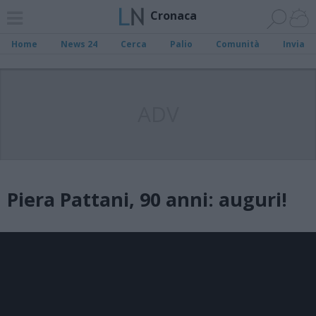
Cronaca
Home
News 24
Cerca
Palio
Comunità
Invia
ADV
Piera Pattani, 90 anni: auguri!