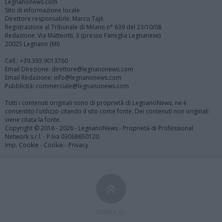
Legnanonews.com
Sito di informazione locale
Direttore responsabile: Marco Tajè
Registrazione al Tribunale di Milano n° 639 del 23/10/08
Redazione: Via Matteotti, 3 (presso Famiglia Legnanese)
20025 Legnano (MI)
Cell.: +39.393.9013760
Email Direzione: direttore@legnanonews.com
Email Redazione: info@legnanonews.com
Pubblicità: commerciale@legnanonews.com
Tutti i contenuti originali sono di proprietà di LegnanoNews, ne è
consentito l'utilizzo citando il sito come fonte. Dei contenuti non originali
viene citata la fonte.
Copyright © 2016 - 2026 - LegnanoNews - Proprietà di Professional
Network s.r.l. - P.Iva 03068650120
Imp. Cookie
-
Cookie
-
Privacy
TORNA SU