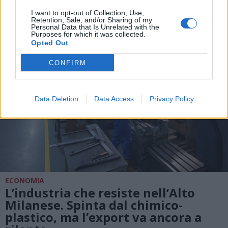
DALLA HOME
I want to opt-out of Collection, Use,
Retention, Sale, and/or Sharing of my
Personal Data that Is Unrelated with the
Purposes for which it was collected.
Opted Out
CONFIRM
Data Deletion
Data Access
Privacy Policy
ECONOMIA
L’industria che resiste nell’Alto
Milanese. Spinta dal chimico-
plastico, ma l’export va ancora a