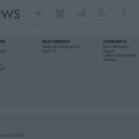
Registrati
Redazione
Invia notizia
Feed RSS
Facebook
ORI
MULTIMEDIA
COMUNITÀ
Gallerie Fotografiche
Foto dei lettori
ese
Web TV
Auguri
Lettere al direttore
Animali
a
muni
9 del 23/10/08