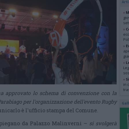
Arti
»
M
gio
se
»
C
eco
Pol
»
E
ape
gia
»
L
Leg
so
»
S
in 
tra
a approvato lo schema di convenzione con la
Parabiago per l'organizzazione dell'evento Rugby
Gal
unicarlo è l'ufficio stampa del Comune.
piegano da Palazzo Malinverni –
si svolgerà