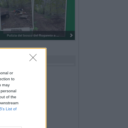
Pulizia del bosco del Rugareto a ...
rdiamo i nostri cari
sonal or
ection to
ou may
 personal
out of the
 downstream
B’s List of