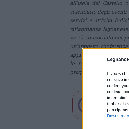
all'isola del Castello 
calendario degli eventi 
servizi e attività ludic
cittadinanza legnanese
verrà concordato nei pr
un’apposita conferenz
approvato dalla Giunta fi
LegnanoN
le modalità a cui gl
programmazione dell'ev
If you wish 
sensitive in
confirm you
continue se
information 
further disc
participants
Downstream 