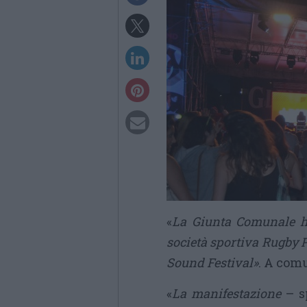
«
La Giunta Comunale h
società sportiva Rugby 
Sound Festival»
. A com
«
La manifestazione
– s