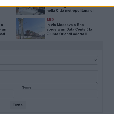
aputa
Mercato del lavoro,
lizia
crescono gli avviamenti
nella Città metropolitana di
a truffa
Milano
RHO
 a
In via Moscova a Rho
o un
sorgerà un Data Center: la
mati
Giunta Orlandi adotta il
piano attuativo
Nome