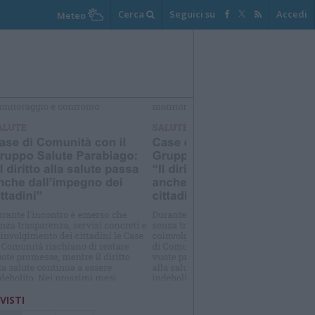
Cerca
Seguici su
Accedi
Meteo
Ti sei
perso le
NOTIZIE
di cui tutti
parlano ?
 VISTI