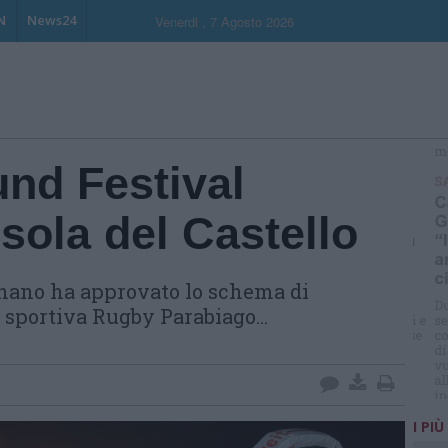
N
News24
Venerdi , 7 Agosto 2026
und Festival
isola del Castello
nano ha approvato lo schema di
 sportiva Rugby Parabiago...
I PIÙ