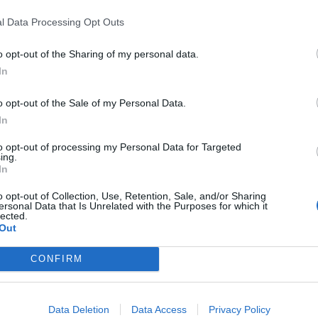
l Data Processing Opt Outs
ws.com
 a cuore l'informazione del nostro territorio e
o opt-out of the Sharing of my personal data.
in prima linea per informarvi in modo puntuale.
In
o opt-out of the Sale of my Personal Data.
In
Pubblicato il 31 Gennaio 2017
to opt-out of processing my Personal Data for Targeted
ing.
In
o opt-out of Collection, Use, Retention, Sale, and/or Sharing
ersonal Data that Is Unrelated with the Purposes for which it
ati
per commentare questo articolo.
lected.
Out
tatori. Il contenuto di questo commento esprime il pensiero dell'autore e
s.it, che rimane autonoma e indipendente. I messaggi inclusi nei commenti
ingoli lettori che possono essere automaticamente pubblicati senza filtro
nk a siti esterni verranno rimossi in automatico dal sistema.
CONFIRM
ECONOMIA
Data Deletion
Data Access
Privacy Policy