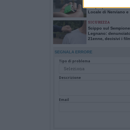
Casa affittata all’ins
del proprietario: la Po
Locale di Nerviano e
Pogliano smaschera l
SICUREZZA
Scippo sul Sempione
Legnano: denunciat
21enne, decisivi i fil
delle telecamere
SEGNALA ERRORE
Tipo di problema
Descrizione
Email