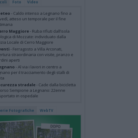
coli
Foto
Video
eteo
- Caldo intenso a Legnano fino a
vedì, atteso un temporale per il fine
ttimana
erro Maggiore
- Ruba rifiuti dall’isola
logica di Mozzate: individuato dalla
izia Locale di Cerro Maggiore
venti
- Ferragosto a Villa Arconati,
rtura straordinaria con visite, pranzo e
rdini aperti
egnano
- Al via i lavori in centro a
nano per il tracciamento degli stalli di
sta
icurezza stradale
- Cade dalla bicicletta
corso Sempione a Legnano: 22enne
sportato in ospedale
lerie Fotografiche
WebTV