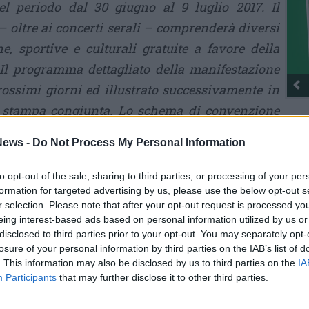
nel periodo dal 30 giugno al 9 luglio 2017. Il
– oltre ai concerti serali – comprenderà diversi
he, sportive e culturali gratuite a favore della
.Il programma dettagliato della manifestazione
ossimi giorni ed illustrato successivamente in
a stampa congiunta. Lo schema di convenzione
ssa i limiti e gli obblighi delle parti e definisce
ews -
Do Not Process My Personal Information
Rico
i organizzatori dovranno attenersi per la
ento».
to opt-out of the sale, sharing to third parties, or processing of your per
formation for targeted advertising by us, please use the below opt-out s
r selection. Please note that after your opt-out request is processed y
eing interest-based ads based on personal information utilized by us or
Tutti gli eventi
disclosed to third parties prior to your opt-out. You may separately opt-
losure of your personal information by third parties on the IAB’s list of
di
agosto
. This information may also be disclosed by us to third parties on the
IA
Via Confalonieri, 5
Castronno
Participants
that may further disclose it to other third parties.