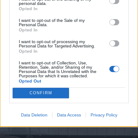
personal data.
Opted In
I want to opt-out of the Sale of my
Personal Data.
Opted In
I want to opt-out of processing my
Personal Data for Targeted Advertising.
Opted In
I want to opt-out of Collection, Use,
Retention, Sale, and/or Sharing of my
Personal Data that Is Unrelated with the
Purposes for which it was collected.
Opted Out
SOCIALE
Ghiringhelli, l’estate è festa:
CONFIRM
musica, convivialità e inclusione al
Centro Diurno Anziani di Orago
Data Deletion
Data Access
Privacy Policy