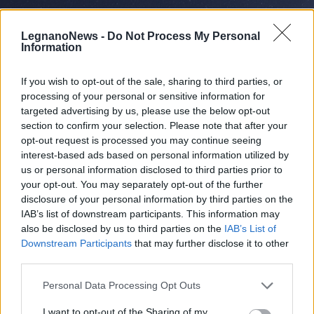
LegnanoNews -
Do Not Process My Personal
Information
If you wish to opt-out of the sale, sharing to third parties, or
processing of your personal or sensitive information for
targeted advertising by us, please use the below opt-out
section to confirm your selection. Please note that after your
opt-out request is processed you may continue seeing
interest-based ads based on personal information utilized by
us or personal information disclosed to third parties prior to
your opt-out. You may separately opt-out of the further
EVENTI
disclosure of your personal information by third parties on the
Cinque idee per la Notte di San
IAB’s list of downstream participants. This information may
Lorenzo, tra stelle cadenti e
also be disclosed by us to third parties on the
IAB’s List of
desideri da esprimere
Downstream Participants
that may further disclose it to other
third parties.
Personal Data Processing Opt Outs
I want to opt-out of the Sharing of my