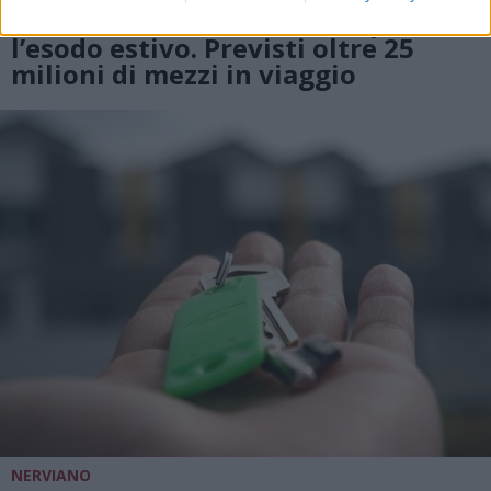
Weekend da “bollino nero” per
l’esodo estivo. Previsti oltre 25
milioni di mezzi in viaggio
NERVIANO