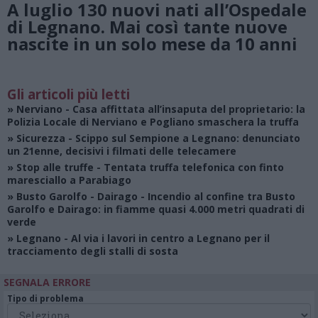
A luglio 130 nuovi nati all’Ospedale
di Legnano. Mai così tante nuove
nascite in un solo mese da 10 anni
Gli articoli più letti
»
Nerviano
- Casa affittata all’insaputa del proprietario: la
Polizia Locale di Nerviano e Pogliano smaschera la truffa
»
Sicurezza
- Scippo sul Sempione a Legnano: denunciato
un 21enne, decisivi i filmati delle telecamere
»
Stop alle truffe
- Tentata truffa telefonica con finto
maresciallo a Parabiago
»
Busto Garolfo - Dairago
- Incendio al confine tra Busto
Garolfo e Dairago: in fiamme quasi 4.000 metri quadrati di
verde
»
Legnano
- Al via i lavori in centro a Legnano per il
tracciamento degli stalli di sosta
SEGNALA ERRORE
Tipo di problema