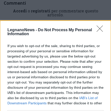
Commenti
Accedi
o
registrati
per commentare questo
articolo.
L'email è richiesta ma non verrà mostrata ai visitatori. Il contenuto di questo
commento esprime il pensiero dell'autore e non rappresenta la linea editoriale
di VareseNews.it, che rimane autonoma e indipendente. I messaggi inclusi nei
LegnanoNews -
Do Not Process My Personal
commenti non sono testi giornalistici, ma post inviati dai singoli lettori che
Information
possono essere automaticamente pubblicati senza filtro preventivo. I commenti
che includano uno o più link a siti esterni verranno rimossi in automatico dal
sistema.
If you wish to opt-out of the sale, sharing to third parties, or
processing of your personal or sensitive information for
targeted advertising by us, please use the below opt-out
section to confirm your selection. Please note that after your
opt-out request is processed you may continue seeing
interest-based ads based on personal information utilized by
us or personal information disclosed to third parties prior to
your opt-out. You may separately opt-out of the further
disclosure of your personal information by third parties on the
IAB’s list of downstream participants. This information may
also be disclosed by us to third parties on the
IAB’s List of
Downstream Participants
that may further disclose it to other
third parties.