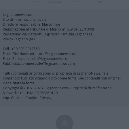
Twitter
Instagram
Contatti
Pubblicità
Legnanonews.com
Sito di informazione locale
Direttore responsabile: Marco Tajè
Registrazione al Tribunale di Milano n° 639 del 23/10/08
Redazione: Via Matteotti, 3 (presso Famiglia Legnanese)
20025 Legnano (MI)
Cell.: +39.393.9013760
Email Direzione: direttore@legnanonews.com
Email Redazione: info@legnanonews.com
Pubblicità: commerciale@legnanonews.com
Tutti i contenuti originali sono di proprietà di LegnanoNews, ne è
consentito l'utilizzo citando il sito come fonte. Dei contenuti non originali
viene citata la fonte.
Copyright © 2016 - 2026 - LegnanoNews - Proprietà di Professional
Network s.r.l. - P.Iva 03068650120
Imp. Cookie
-
Cookie
-
Privacy