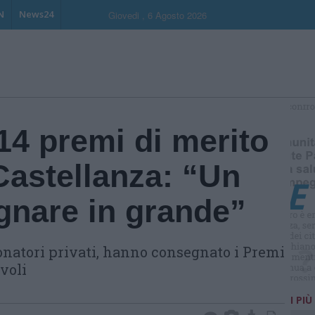
N
News24
Giovedi , 6 Agosto 2026
S
14 premi di merito
 Castellanza: “Un
gnare in grande”
natori privati, hanno consegnato i Premi
voli
I PIÙ