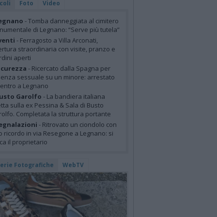
coli
Foto
Video
egnano
- Tomba danneggiata al cimitero
umentale di Legnano: “Serve più tutela”
venti
- Ferragosto a Villa Arconati,
rtura straordinaria con visite, pranzo e
rdini aperti
icurezza
- Ricercato dalla Spagna per
lenza sessuale su un minore: arrestato
centro a Legnano
usto Garolfo
- La bandiera italiana
tta sulla ex Pessina & Sala di Busto
olfo. Completata la struttura portante
egnalazioni
- Ritrovato un ciondolo con
o ricordo in via Resegone a Legnano: si
ca il proprietario
lerie Fotografiche
WebTV