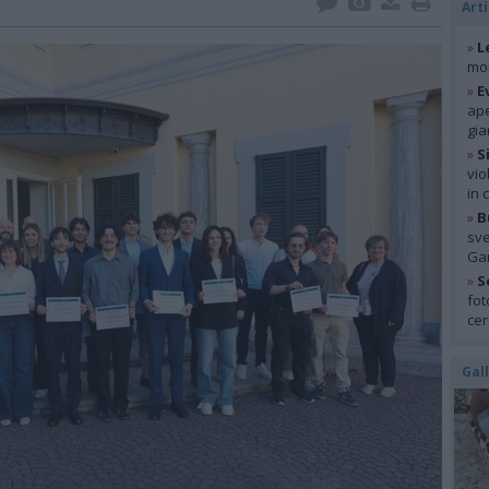
Arti
»
L
mon
»
E
ape
gia
»
S
vio
in 
»
B
sve
Gar
»
S
fot
cer
Gal