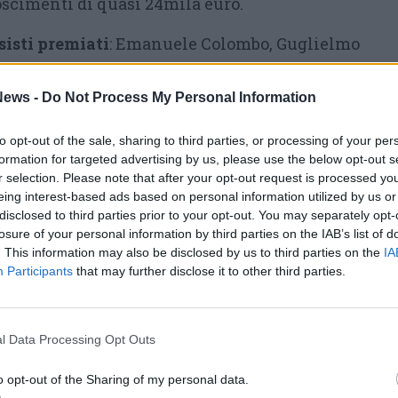
scimenti di quasi 24mila euro.
sisti premiati
: Emanuele Colombo, Guglielmo
ta, Michele Rampinini, Antonio Francesco
lombo, Giorgio Cunardi, Fernando Settimo,
ews -
Do Not Process My Personal Information
etta Restelli, Michele Trobia, Matteo
to opt-out of the sale, sharing to third parties, or processing of your per
rrario e Stefano Carlo Falcone.
formation for targeted advertising by us, please use the below opt-out s
r selection. Please note that after your opt-out request is processed y
tori che ci hanno permesso di essere qui oggi
eing interest-based ads based on personal information utilized by us or
bia, studente al secondo anno
della
disclosed to third parties prior to your opt-out. You may separately opt-
losure of your personal information by third parties on the IAB’s list of
a –. Questo premio conclude un percorso
. This information may also be disclosed by us to third parties on the
IA
uesta università, grazie alla quale sono
Participants
that may further disclose it to other third parties.
importanti obiettivi. Alla LIUC non ho
io, ma anche lezioni di vita. La più
l Data Processing Opt Outs
iovani siamo nati per sognare, e per farlo in
o opt-out of the Sharing of my personal data.