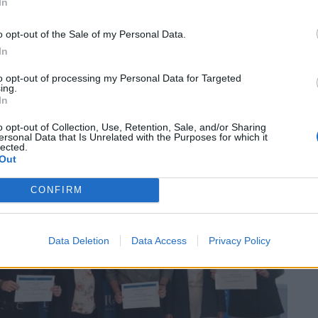
In
ori anche
Giorgio Cunardi, studente al
gistrale in Economia gestionale, che questa
o opt-out of the Sale of my Personal Data.
In
rtante tirocinio in un ospedale in Sudafrica,
 Hta che sarà poi al centro della sua tesi.
to opt-out of processing my Personal Data for Targeted
ing.
In
o opt-out of Collection, Use, Retention, Sale, and/or Sharing
ersonal Data that Is Unrelated with the Purposes for which it
lected.
Out
CONFIRM
Data Deletion
Data Access
Privacy Policy