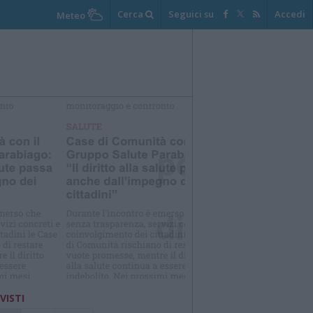
Cerca
Seguici su
Accedi
Meteo
elezioniamo per te
Il meglio di
 VISTI