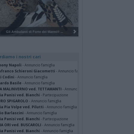
Pulizia del bosco del Rugareto a ...
rdiamo i nostri cari
hony Napoli
- Annuncio famiglia
nfranco Schieroni Giacometti
- Annuncio famiglia
i Codini
- Annuncio famiglia
cardo Basile
- Annuncio famiglia
A MALINVERNO ved. TETTAMANTI
- Annuncio famiglia
a Panisi ved. Bianchi
- Partecipazione
RO SPIGAROLO
- Annuncio famiglia
a Pia Volpe ved. Pilutti
- Annuncio famiglia
io Barlascini
- Annuncio famiglia
a Panisi ved. Bianchi
- Partecipazione
A ORI ved. BUSCAROLI
- Annuncio famiglia
a Panisi ved. Bianchi
- Annuncio famiglia