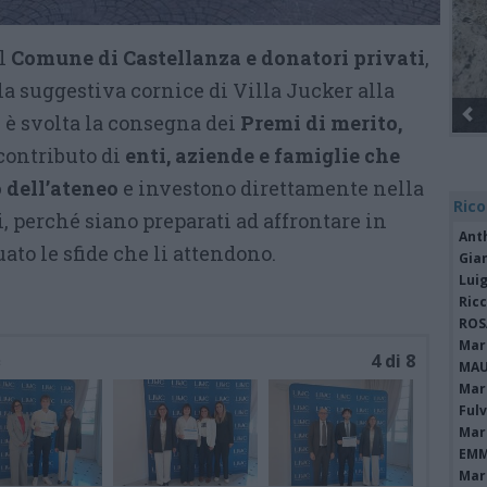
il
Comune di Castellanza e donatori privati
,
a suggestiva cornice di Villa Jucker alla
 è svolta la consegna dei
Premi di merito,
 contributo di
enti, aziende e famiglie che
 dell’ateneo
e investono direttamente nella
Rico
 perché siano preparati ad affrontare in
Ant
to le sfide che li attendono.
Gia
Luig
Ric
ROS
Mari
c
4 di 8
MAU
Mari
Fulv
Mari
EMM
Mari