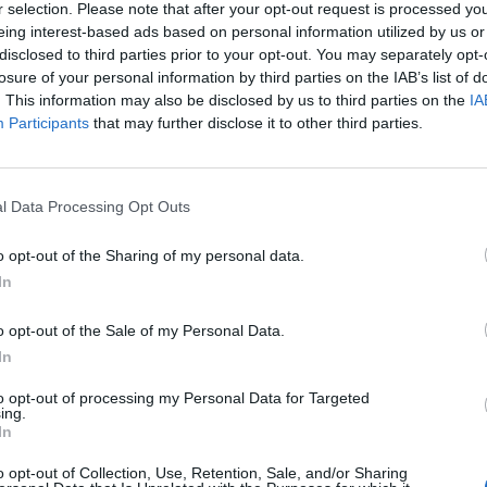
 nel Parco del Gran Sasso e Monti della Laga;
r selection. Please note that after your opt-out request is processed y
sto prodotto è una vera e propria specialità
eing interest-based ads based on personal information utilized by us or
disclosed to third parties prior to your opt-out. You may separately opt-
 territorio compreso tra i comuni di Loreto
losure of your personal information by third parties on the IAB’s list of
tea, Villa Celiera, Brittoli, Penne, Carpineto
. This information may also be disclosed by us to third parties on the
IA
Participants
that may further disclose it to other third parties.
Tutti gli eventi
l Data Processing Opt Outs
di
agosto
Via Confalonieri, 5
o opt-out of the Sharing of my personal data.
Castronno
In
o opt-out of the Sale of my Personal Data.
ws.com
In
 a cuore l'informazione del nostro territorio e
to opt-out of processing my Personal Data for Targeted
ing.
in prima linea per informarvi in modo puntuale.
In
o opt-out of Collection, Use, Retention, Sale, and/or Sharing