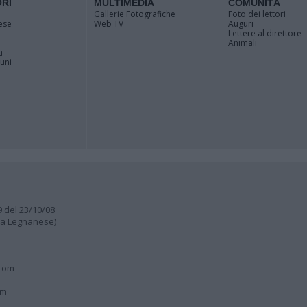
ORI
MULTIMEDIA
COMUNITÀ
Gallerie Fotografiche
Foto dei lettori
ese
Web TV
Auguri
Lettere al direttore
Animali
a
muni
9 del 23/10/08
lia Legnanese)
.com
om