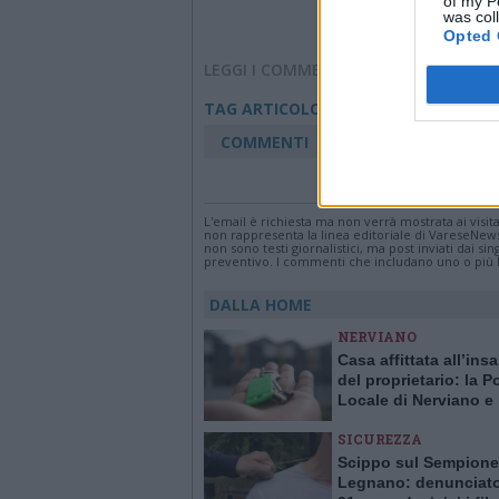
of my P
was col
Opted 
LEGGI I COMMENTI
Weekend
TAG ARTICOLO
COMMENTI
Accedi
o
registr
L'email è richiesta ma non verrà mostrata ai visi
non rappresenta la linea editoriale di VareseNew
non sono testi giornalistici, ma post inviati dai s
preventivo. I commenti che includano uno o più li
DALLA HOME
NERVIANO
Casa affittata all’ins
del proprietario: la Po
Locale di Nerviano e
Pogliano smaschera l
SICUREZZA
Scippo sul Sempione
Legnano: denunciat