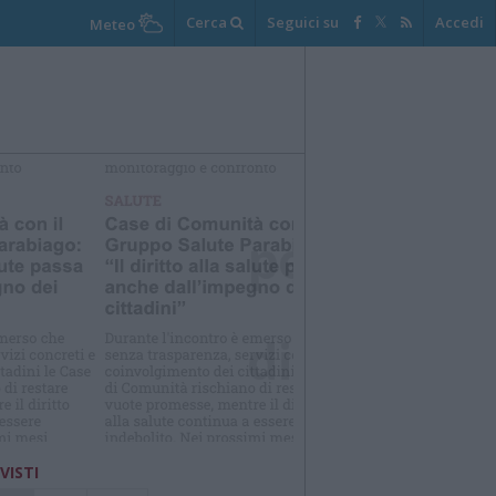
Cerca
Seguici su
Accedi
Meteo
elezioniamo per te
Il meglio di
 VISTI