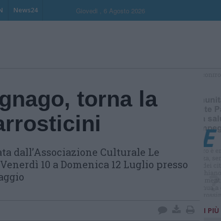
N
News24
Giovedi , 6 Agosto 2026
S
nago, torna la
arrosticini
ta dall’Associazione Culturale Le
 Venerdì 10 a Domenica 12 Luglio presso
aggio
I PIÙ