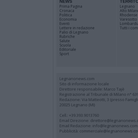
NEWS
TERRIT
Prima Pagina
Legnano
Cronaca
Alto Milan
Politica
Rhodense
Economia
Varesotto
Eventi
Lombardi
Lettere in redazione
Tutti i co
Palio di Legnano
Rubriche
Salute
Scuola
Editoriale
Sport
Legnanonews.com
Sito di informazione locale
Direttore responsabile: Marco Tajè
Registrazione al Tribunale di Milano n° 63
Redazione: Via Matteotti, 3 (presso Famig
20025 Legnano (MI)
Cell.: +39.393.9013760
Email Direzione: direttore@legnanonews
Email Redazione: info@legnanonews.com
Pubblicità: commerciale@legnanonews.c