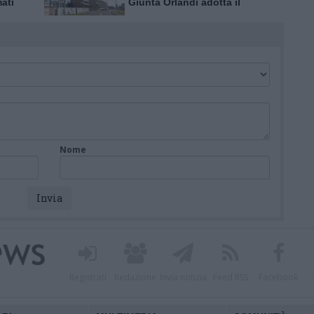
mati
Giunta Orlandi adotta il
piano attuativo
Nome
Registrati
Redazione
Invia notizia
Feed RSS
Facebook