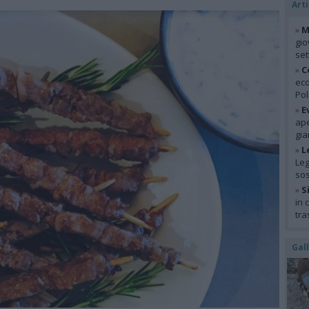
Arti
»
M
gio
se
»
C
eco
Pol
»
E
ape
gia
»
L
Leg
so
»
S
in 
tra
Gal