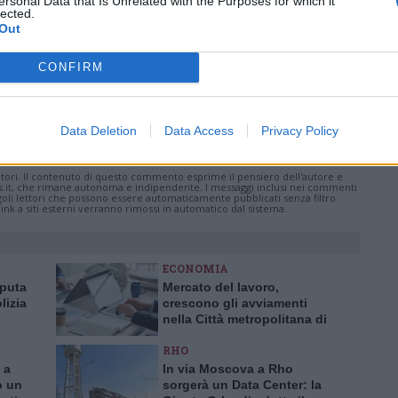
ersonal Data that Is Unrelated with the Purposes for which it
lected.
Pubblicato il 09 Luglio 2020
Out
CONFIRM
Data Deletion
Data Access
Privacy Policy
ati
per commentare questo articolo.
tatori. Il contenuto di questo commento esprime il pensiero dell'autore e
s.it, che rimane autonoma e indipendente. I messaggi inclusi nei commenti
ingoli lettori che possono essere automaticamente pubblicati senza filtro
nk a siti esterni verranno rimossi in automatico dal sistema.
ECONOMIA
aputa
Mercato del lavoro,
lizia
crescono gli avviamenti
nella Città metropolitana di
a truffa
Milano
RHO
 a
In via Moscova a Rho
o un
sorgerà un Data Center: la