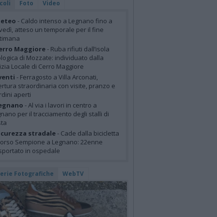
coli
Foto
Video
eteo
- Caldo intenso a Legnano fino a
vedì, atteso un temporale per il fine
ttimana
erro Maggiore
- Ruba rifiuti dall’isola
logica di Mozzate: individuato dalla
izia Locale di Cerro Maggiore
venti
- Ferragosto a Villa Arconati,
rtura straordinaria con visite, pranzo e
rdini aperti
egnano
- Al via i lavori in centro a
nano per il tracciamento degli stalli di
sta
icurezza stradale
- Cade dalla bicicletta
corso Sempione a Legnano: 22enne
sportato in ospedale
lerie Fotografiche
WebTV