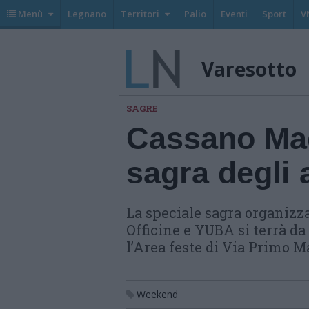
Menù
Legnano
Territori
Palio
Eventi
Sport
V
Varesotto
SAGRE
Cassano Mag
sagra degli 
La speciale sagra organizza
Officine e YUBA si terrà da
l’Area feste di Via Primo M
Weekend