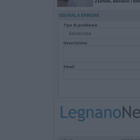
21enne, decisivi i fil
delle telecamere
SEGNALA ERRORE
Tipo di problema
Descrizione
Email