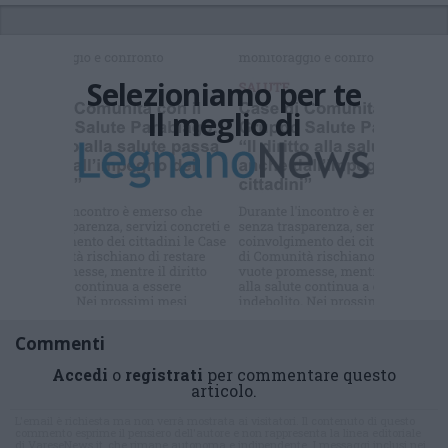
Selezioniamo per te
Il meglio di
Commenti
Accedi
o
registrati
per commentare questo
articolo.
L'email è richiesta ma non verrà mostrata ai visitatori. Il contenuto di questo
commento esprime il pensiero dell'autore e non rappresenta la linea editoriale
di VareseNews.it, che rimane autonoma e indipendente. I messaggi inclusi nei