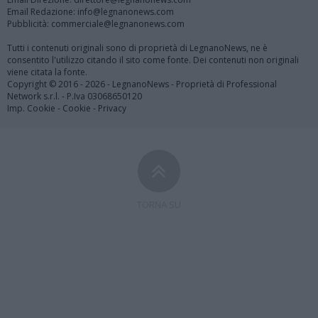
Email Redazione: info@legnanonews.com
Pubblicità: commerciale@legnanonews.com
Tutti i contenuti originali sono di proprietà di LegnanoNews, ne è
consentito l'utilizzo citando il sito come fonte. Dei contenuti non originali
viene citata la fonte.
Copyright © 2016 - 2026 - LegnanoNews - Proprietà di Professional
Network s.r.l. - P.Iva 03068650120
Imp. Cookie
-
Cookie
-
Privacy
TORNA SU