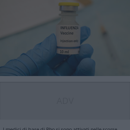
ADV
I medici di base di Rho si sono attivati nelle scorse