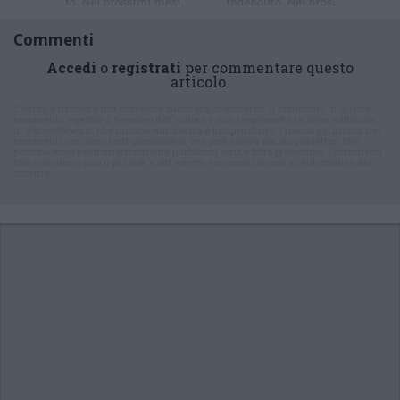
Commenti
Accedi
o
registrati
per commentare questo
articolo.
L'email è richiesta ma non verrà mostrata ai visitatori. Il contenuto di questo
commento esprime il pensiero dell'autore e non rappresenta la linea editoriale
di VareseNews.it, che rimane autonoma e indipendente. I messaggi inclusi nei
commenti non sono testi giornalistici, ma post inviati dai singoli lettori che
possono essere automaticamente pubblicati senza filtro preventivo. I commenti
che includano uno o più link a siti esterni verranno rimossi in automatico dal
sistema.