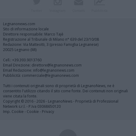
Twitter
Instagram
Contatti
Pubblicità
Legnanonews.com
Sito di informazione locale
Direttore responsabile: Marco Tajè
Registrazione al Tribunale di Milano n° 639 del 23/10/08
Redazione: Via Matteotti, 3 (presso Famiglia Legnanese)
20025 Legnano (MI)
Cell.: +39.393.9013760
Email Direzione: direttore@legnanonews.com
Email Redazione: info@legnanonews.com
Pubblicità: commerciale@legnanonews.com
Tutti i contenuti originali sono di proprietà di LegnanoNews, ne è
consentito l'utilizzo citando il sito come fonte. Dei contenuti non originali
viene citata la fonte.
Copyright © 2016 - 2026 - LegnanoNews - Proprietà di Professional
Network s.r.l. - P.Iva 03068650120
Imp. Cookie
-
Cookie
-
Privacy