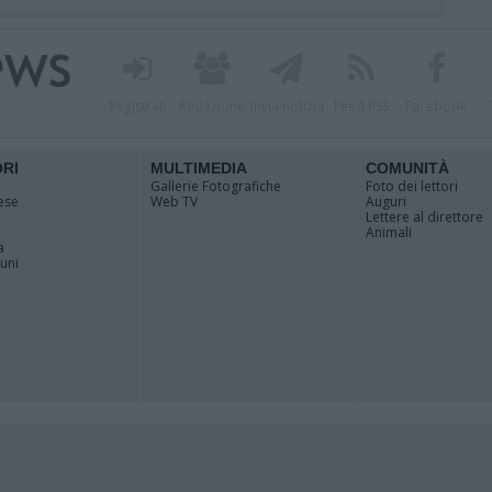
Registrati
Redazione
Invia notizia
Feed RSS
Facebook
ORI
MULTIMEDIA
COMUNITÀ
Gallerie Fotografiche
Foto dei lettori
ese
Web TV
Auguri
Lettere al direttore
Animali
a
muni