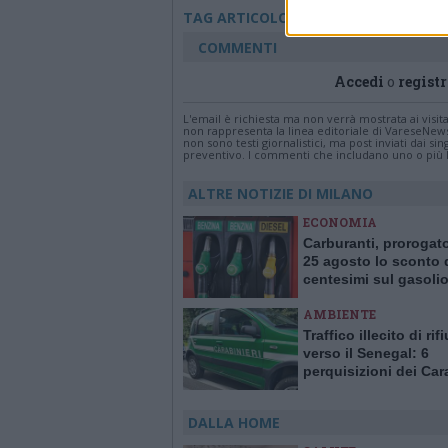
acqua
ambiente
TAG ARTICOLO
COMMENTI
Accedi
o
registr
L'email è richiesta ma non verrà mostrata ai visi
non rappresenta la linea editoriale di VareseNew
non sono testi giornalistici, ma post inviati dai s
preventivo. I commenti che includano uno o più li
ALTRE NOTIZIE DI MILANO
ECONOMIA
Carburanti, prorogato
25 agosto lo sconto 
centesimi sul gasoli
AMBIENTE
Traffico illecito di rifi
verso il Senegal: 6
perquisizioni dei Car
Forestali, 10 indagati
DALLA HOME