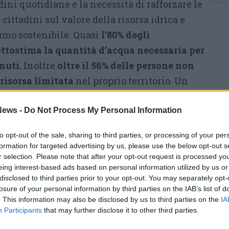
ini quotidiane e la necessità di rafforzare le
cittadini sul valore della risorsa idrica e
umo sostenibile. Quasi
l’80% degli
sottostima la quantità d’acqua necessaria per
nuti.
Inoltre
oltre il 56% delle persone non
risorsa limitata
nel proprio territorio. Un
 a una ridotta percezione dell’impatto
i domestici:
solo il 15,2% degli intervistati
ews -
Do Not Process My Personal Information
tilizzo dell’acqua in ambito familiare abbia
to opt-out of the sale, sharing to third parties, or processing of your per
i elevate.
La ricerca mette in evidenza
formation for targeted advertising by us, please use the below opt-out s
diffidenza nei confronti dell’acqua del
r selection. Please note that after your opt-out request is processed y
eing interest-based ads based on personal information utilized by us or
le persone coinvolte nell’indagine dichiara
disclosed to third parties prior to your opt-out. You may separately opt-
utilizzandola regolarmente per cucinare e per
losure of your personal information by third parties on the IAB’s list of
. This information may also be disclosed by us to third parties on the
IA
ondo gli autori dello studio, questo
Participants
that may further disclose it to other third parties.
 la presenza di una distanza tra la qualità