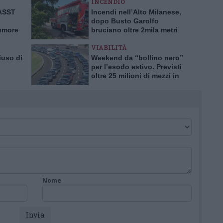
INCENDIO
’ASST
Incendi nell’Alto Milanese,
dopo Busto Garolfo
tumore
bruciano oltre 2mila metri
rima in
quadrati a Bernate
VIABILITÀ
iuso di
Weekend da “bollino nero”
per l’esodo estivo. Previsti
oltre 25 milioni di mezzi in
tro
viaggio
Nome