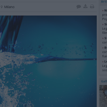
Arti
Milano
»
N
pro
Pog
»
S
Leg
fil
»
S
con
»
B
con
fia
»
L
Leg
so
Gal