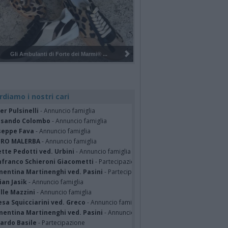
® ...
Pulizia del bosco del Rugareto a ...
rdiamo i nostri cari
er Pulsinelli
- Annuncio famiglia
ssando Colombo
- Annuncio famiglia
seppe Fava
- Annuncio famiglia
TRO MALERBA
- Annuncio famiglia
tte Pedotti ved. Urbini
- Annuncio famiglia
nfranco Schieroni Giacometti
- Partecipazione
mentina Martinenghi ved. Pasini
- Partecipazione
ian Jasik
- Annuncio famiglia
lle Mazzini
- Annuncio famiglia
sa Squicciarini ved. Greco
- Annuncio famiglia
mentina Martinenghi ved. Pasini
- Annuncio famiglia
cardo Basile
- Partecipazione