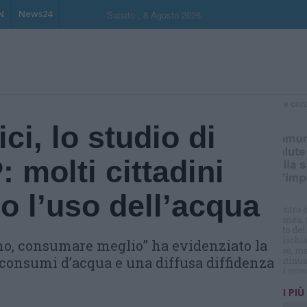
N
News24
Sabato , 8 Agosto 2026
S
ci, lo studio di
molti cittadini
o l’uso dell’acqua
o, consumare meglio” ha evidenziato la
consumi d’acqua e una diffusa diffidenza
I PIÙ