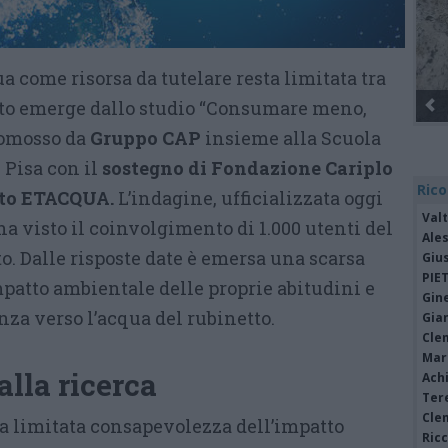
a come risorsa da tutelare resta limitata tra
nto emerge dallo studio “Consumare meno,
Gli Ambulanti di Forte dei Marmi
romosso da
Gruppo CAP
insieme alla Scuola
 Pisa con il
sostegno di Fondazione Cariplo
Rico
tto ETACQUA.
L’indagine, ufficializzata oggi
Valt
a visto il coinvolgimento di 1.000 utenti del
Ale
to. Dalle risposte date è emersa una scarsa
Giu
PIE
patto ambientale delle proprie abitudini e
Gine
nza verso l’acqua del rubinetto.
Gia
Cle
Mar
alla ricerca
Achi
Tere
Cle
na limitata consapevolezza dell’impatto
Ric