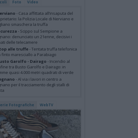
coli
Foto
Video
erviano
- Casa affittata all’insaputa del
prietario: la Polizia Locale di Nerviano e
liano smaschera la truffa
icurezza
- Scippo sul Sempione a
nano: denunciato un 21enne, decisivi i
mati delle telecamere
top alle truffe
- Tentata truffa telefonica
 finto maresciallo a Parabiago
usto Garolfo - Dairago
- Incendio al
fine tra Busto Garolfo e Dairago: in
mme quasi 4.000 metri quadrati di verde
egnano
- Al via i lavori in centro a
nano per il tracciamento degli stalli di
sta
lerie Fotografiche
WebTV