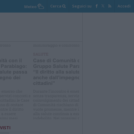
Cerca
Seguici su
Accedi
Meteo
elezioniamo per te
Il meglio di
 VISTI