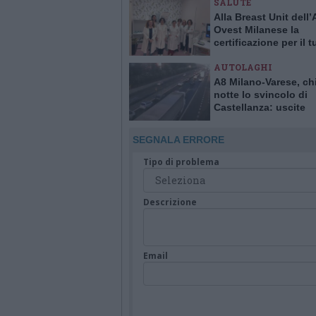
SALUTE
Alla Breast Unit dell
Ovest Milanese la
certificazione per il 
alla mammella. È la p
AUTOLAGHI
Italia
A8 Milano-Varese, ch
notte lo svincolo di
Castellanza: uscite
obbligatorie per quat
giorni
SEGNALA ERRORE
Tipo di problema
Descrizione
Email