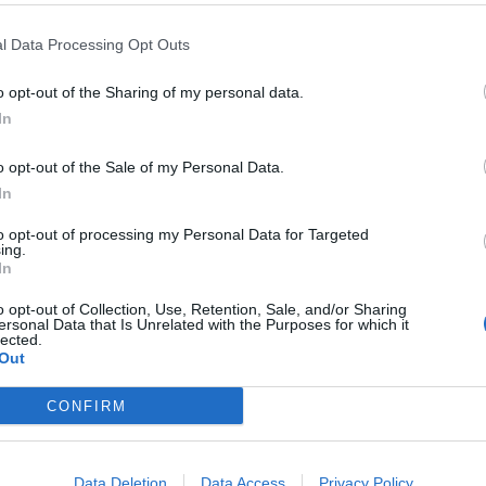
tribuita dalla rete pubblica e il suo utilizzo
ni.
l Data Processing Opt Outs
o opt-out of the Sharing of my personal data.
Tutti gli eventi
In
di
agosto
Via Confalonieri, 5
o opt-out of the Sale of my Personal Data.
Castronno
In
to opt-out of processing my Personal Data for Targeted
ing.
ws.com
In
 a cuore l'informazione del nostro territorio e
o opt-out of Collection, Use, Retention, Sale, and/or Sharing
ersonal Data that Is Unrelated with the Purposes for which it
in prima linea per informarvi con attenzione.
lected.
Out
CONFIRM
Pubblicato il 24 Giugno 2026
Data Deletion
Data Access
Privacy Policy