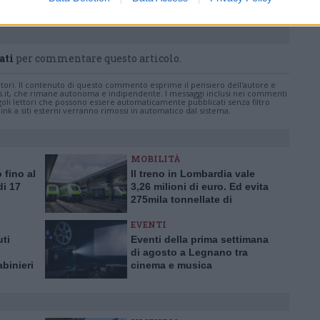
Cap Holding
ati
per commentare questo articolo.
tatori. Il contenuto di questo commento esprime il pensiero dell'autore e
s.it, che rimane autonoma e indipendente. I messaggi inclusi nei commenti
ingoli lettori che possono essere automaticamente pubblicati senza filtro
nk a siti esterni verranno rimossi in automatico dal sistema.
MOBILITÀ
 fino al
Il treno in Lombardia vale
di 17
3,26 milioni di euro. Ed evita
o
275mila tonnellate di
emissioni di CO2
EVENTI
uti
Eventi della prima settimana
di agosto a Legnano tra
abinieri
cinema e musica