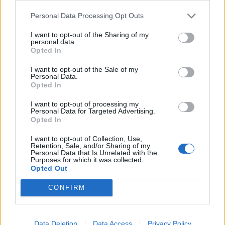
comunità locali».
Personal Data Processing Opt Outs
I want to opt-out of the Sharing of my
personal data.
Opted In
I want to opt-out of the Sale of my
Personal Data.
Opted In
Tutti gli eventi
I want to opt-out of processing my
Personal Data for Targeted Advertising.
di
agosto
Via Confalonieri, 5
Opted In
Castronno
I want to opt-out of Collection, Use,
Retention, Sale, and/or Sharing of my
Personal Data that Is Unrelated with the
Redazione
Purposes for which it was collected.
info@legnanonews.com
Opted Out
Noi della redazione di LegnanoNews abbiamo a cuore
CONFIRM
l'informazione del nostro territorio e cerchiamo di essere
sempre in prima linea per informarvi in modo puntuale.
Data Deletion
Data Access
Privacy Policy