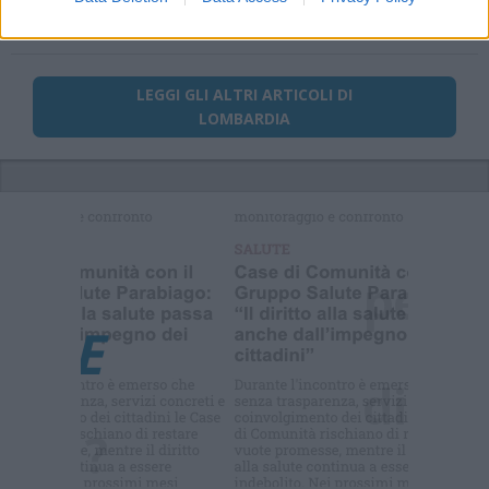
PIÙ INFORMAZIONI SU
LEGGI GLI ALTRI ARTICOLI DI
LOMBARDIA
Selezioniamo per te
Il meglio di