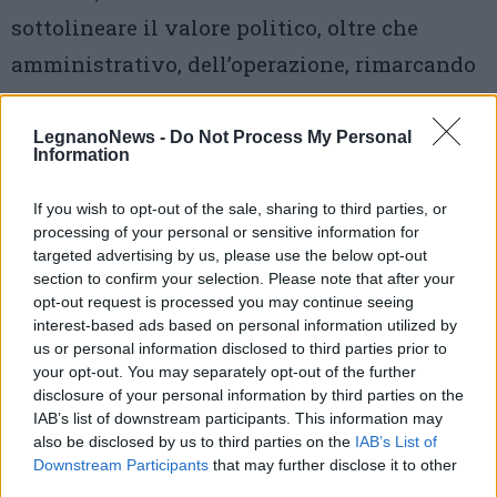
sottolineare il valore politico, oltre che
amministrativo, dell’operazione, rimarcando
il ruolo insostituibile dell’ente intermedio
nel sistema delle autonomie locali.
LegnanoNews -
Do Not Process My Personal
Information
«Regione Lombardia – ha concluso
If you wish to opt-out of the sale, sharing to third parties, or
l’assessore alla partita – è da sempre vicina
processing of your personal or sensitive information for
targeted advertising by us, please use the below opt-out
alle Province e a Città metropolitana.
section to confirm your selection. Please note that after your
Abbiamo sempre cercato di sostenerne le
opt-out request is processed you may continue seeing
interest-based ads based on personal information utilized by
funzioni trasferendo le risorse che la riforma
us or personal information disclosed to third parties prior to
istituzionale aveva loro sottratto. Riteniamo
your opt-out. You may separately opt-out of the further
disclosure of your personal information by third parties on the
che l’ente territoriale Provincia, con le
IAB’s list of downstream participants. This information may
also be disclosed by us to third parties on the
IAB’s List of
proprie funzioni di area vasta, sia
Downstream Participants
that may further disclose it to other
fondamentale per essere vicina alle
third parties.