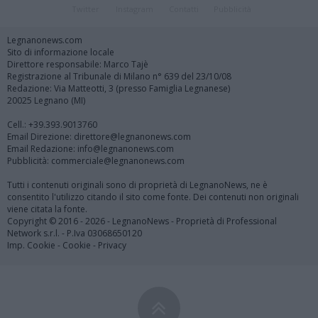
Twitter
Instagram
Contatti
Pubblicità
Legnanonews.com
Sito di informazione locale
Direttore responsabile: Marco Tajè
Registrazione al Tribunale di Milano n° 639 del 23/10/08
Redazione: Via Matteotti, 3 (presso Famiglia Legnanese)
20025 Legnano (MI)
Cell.: +39.393.9013760
Email Direzione: direttore@legnanonews.com
Email Redazione: info@legnanonews.com
Pubblicità: commerciale@legnanonews.com
Tutti i contenuti originali sono di proprietà di LegnanoNews, ne è
consentito l'utilizzo citando il sito come fonte. Dei contenuti non originali
viene citata la fonte.
Copyright © 2016 - 2026 - LegnanoNews - Proprietà di Professional
Network s.r.l. - P.Iva 03068650120
Imp. Cookie
-
Cookie
-
Privacy