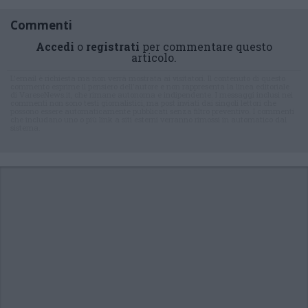
Commenti
Accedi
o
registrati
per commentare questo
articolo.
L'email è richiesta ma non verrà mostrata ai visitatori. Il contenuto di questo
commento esprime il pensiero dell'autore e non rappresenta la linea editoriale
di VareseNews.it, che rimane autonoma e indipendente. I messaggi inclusi nei
commenti non sono testi giornalistici, ma post inviati dai singoli lettori che
possono essere automaticamente pubblicati senza filtro preventivo. I commenti
che includano uno o più link a siti esterni verranno rimossi in automatico dal
sistema.