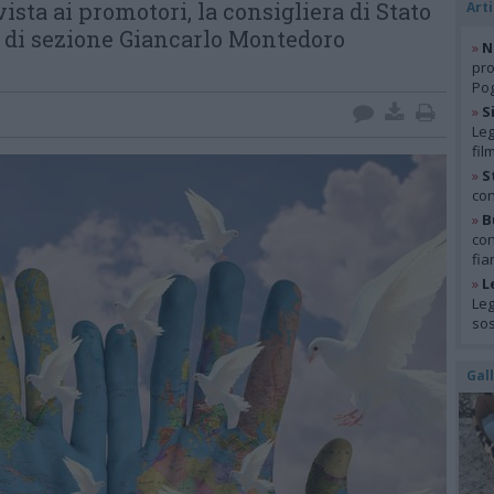
vista ai promotori, la consigliera di Stato
Arti
e di sezione Giancarlo Montedoro
»
N
pro
Pog
»
S
Leg
fil
»
S
con
»
B
con
fia
»
L
Leg
so
Gal