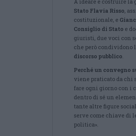
A ideare e costruire la
Stato Flavia Risso
, as
costituzionale, e
Gianc
Consiglio di Stato
e do
giuristi, due voci con 
che però condividono 
discorso pubblico
.
Perché un convegno su
viene praticato da chi
fare ogni giorno con i c
dentro di sé un element
tante altre figure socia
serve come chiave di le
politica».