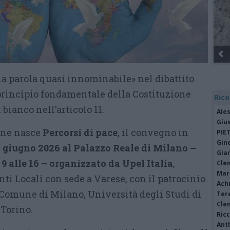
na parola quasi innominabile» nel dibattito
principio fondamentale della Costituzione
Rico
 bianco nell’articolo 11.
Ale
Giu
one nasce
Percorsi di pace
, il convegno in
PIE
Gine
 giugno 2026 al Palazzo Reale di Milano –
Gia
9 alle 16 – organizzato da Upel Italia
,
Cle
Mar
ti Locali con sede a Varese, con il patrocinio
Achi
Comune di Milano, Università degli Studi di
Tere
Cle
 Torino.
Ric
Ant