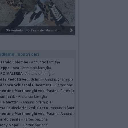
Pulizia del bosco del Rugareto a ...
rdiamo i nostri cari
ssando Colombo
- Annuncio famiglia
seppe Fava
- Annuncio famiglia
TRO MALERBA
- Annuncio famiglia
tte Pedotti ved. Urbini
- Annuncio famiglia
nfranco Schieroni Giacometti
- Partecipazione
mentina Martinenghi ved. Pasini
- Partecipazione
ian Jasik
- Annuncio famiglia
lle Mazzini
- Annuncio famiglia
sa Squicciarini ved. Greco
- Annuncio famiglia
mentina Martinenghi ved. Pasini
- Annuncio famiglia
cardo Basile
- Partecipazione
hony Napoli
- Partecipazione