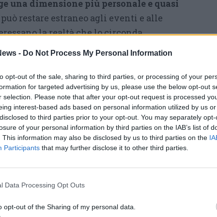
ge una dimensione più personale e quasi
 può restare estraneo agli eventi e alle
ressano la realtà che lo circonda.
 che un buon giudice deve possedere “buon
ews -
Do Not Process My Personal Information
questa affermazione come il richiamo a una
capacità di decifrare il mondo».
to opt-out of the sale, sharing to third parties, or processing of your per
formation for targeted advertising by us, please use the below opt-out s
dibattito la pace non significa essere
r selection. Please note that after your opt-out request is processed y
eing interest-based ads based on personal information utilized by us or
 Montedoro. «Significa sicuramente essere non
disclosed to third parties prior to your opt-out. You may separately opt-
vi, non necessariamente utopisti nel senso di
losure of your personal information by third parties on the IAB’s list of
. This information may also be disclosed by us to third parties on the
IA
’attualità è segnata dall’uso di armi sempre più
Participants
that may further disclose it to other third parties.
 informatiche, che deresponsabilizzano chi le
olutamente devastante, onnipervasiva e al di
sso».
l Data Processing Opt Outs
vento politico, anche se la politica viene
o opt-out of the Sharing of my personal data.