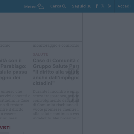
Cerca
Seguici su
Accedi
Meteo
elezioniamo per te
Il meglio di
 VISTI