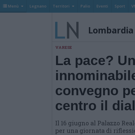
Menù
Legnano
Territori
Palio
Eventi
Sport
V
Lombardia
VARESE
La pace? Un
innominabil
convegno per
centro il di
Il 16 giugno al Palazzo Real
per una giornata di rifless