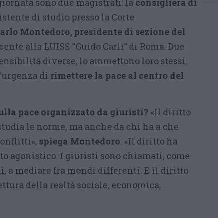
 giornata sono due magistrati: la
consigliera di
sistente di studio presso la Corte
arlo Montedoro, presidente di sezione del
cente alla LUISS “Guido Carli” di Roma. Due
sensibilità diverse, lo ammettono loro stessi,
l’urgenza di
rimettere la pace al centro del
lla pace organizzato da giuristi?
«Il diritto
 studia le norme, ma anche da chi ha a che
onflitti»,
spiega Montedoro
. «Il diritto ha
o agonistico. I giuristi sono chiamati, come
li, a mediare fra mondi differenti. E il diritto
ttura della realtà sociale, economica,