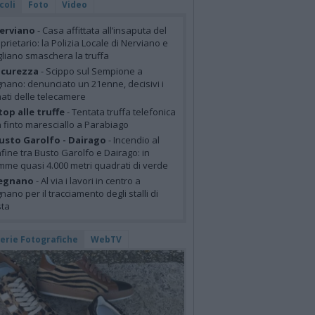
coli
Foto
Video
erviano
- Casa affittata all’insaputa del
prietario: la Polizia Locale di Nerviano e
liano smaschera la truffa
icurezza
- Scippo sul Sempione a
nano: denunciato un 21enne, decisivi i
mati delle telecamere
top alle truffe
- Tentata truffa telefonica
 finto maresciallo a Parabiago
usto Garolfo - Dairago
- Incendio al
fine tra Busto Garolfo e Dairago: in
mme quasi 4.000 metri quadrati di verde
egnano
- Al via i lavori in centro a
nano per il tracciamento degli stalli di
sta
lerie Fotografiche
WebTV