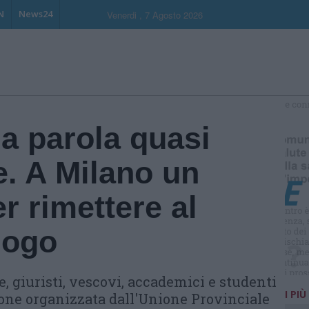
N
News24
Venerdi , 7 Agosto 2026
S
a parola quasi
e. A Milano un
 rimettere al
alogo
e, giuristi, vescovi, accademici e studenti
I PIÙ
ione organizzata dall'Unione Provinciale