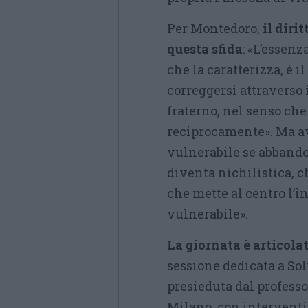
Per Montedoro,
il diri
questa sfida
: «L’essenz
che la caratterizza, è i
correggersi attraverso 
fraterno, nel senso che 
reciprocamente». Ma a
vulnerabile se abband
diventa nichilistica, ch
che mette al centro l’
vulnerabile».
La giornata è articola
sessione dedicata a Sol
presieduta dal professo
Milano, con interventi 