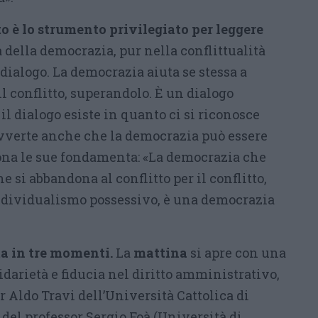
tto è lo strumento privilegiato per leggere
a della democrazia, pur nella conflittualità
l dialogo. La democrazia aiuta se stessa a
il conflitto, superandolo. È un dialogo
il dialogo esiste in quanto ci si riconosce
vverte anche che la democrazia può essere
ona le sue fondamenta: «La democrazia che
e si abbandona al conflitto per il conflitto,
individualismo possessivo, è una democrazia
ta in tre momenti.
La
mattina
si apre con una
idarietà e fiducia nel diritto amministrativo,
r Aldo Travi dell’Università Cattolica di
del professor Sergio Foà (Università di