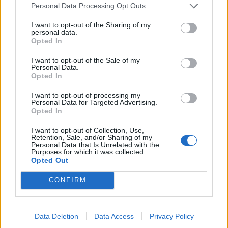
Personal Data Processing Opt Outs
I want to opt-out of the Sharing of my
personal data.
Opted In
I want to opt-out of the Sale of my
Personal Data.
Opted In
I want to opt-out of processing my
Personal Data for Targeted Advertising.
Opted In
I want to opt-out of Collection, Use,
Retention, Sale, and/or Sharing of my
Personal Data that Is Unrelated with the
ECONOMIA
Purposes for which it was collected.
L’industria che resiste nell’Alto
Opted Out
Milanese. Spinta dal chimico-
CONFIRM
plastico, ma l’export va ancora a
rilento
Data Deletion
Data Access
Privacy Policy