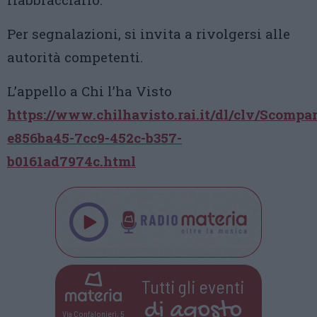
Per segnalazioni, si invita a rivolgersi alle
autorità competenti.
L’appello a Chi l’ha Visto
https://www.chilhavisto.rai.it/dl/clv/Scompa
e856ba45-7cc9-452c-b357-
b0161ad7974c.html
Tutti gli eventi
di
agosto
Via Confalonieri, 5