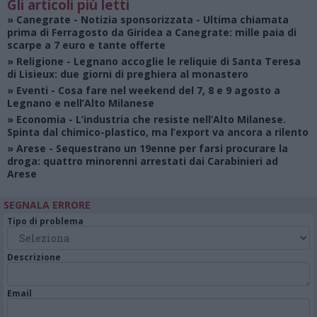
Gli articoli più letti
»
Canegrate - Notizia sponsorizzata
- Ultima chiamata
prima di Ferragosto da Giridea a Canegrate: mille paia di
scarpe a 7 euro e tante offerte
»
Religione
- Legnano accoglie le reliquie di Santa Teresa
di Lisieux: due giorni di preghiera al monastero
»
Eventi
- Cosa fare nel weekend del 7, 8 e 9 agosto a
Legnano e nell’Alto Milanese
»
Economia
- L’industria che resiste nell’Alto Milanese.
Spinta dal chimico-plastico, ma l’export va ancora a rilento
»
Arese
- Sequestrano un 19enne per farsi procurare la
droga: quattro minorenni arrestati dai Carabinieri ad
Arese
SEGNALA ERRORE
Tipo di problema
Descrizione
Email