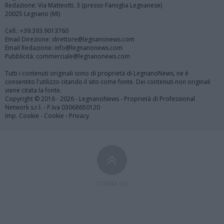
Redazione: Via Matteotti, 3 (presso Famiglia Legnanese)
20025 Legnano (MI)
Cell.: +39.393.9013760
Email Direzione: direttore@legnanonews.com
Email Redazione: info@legnanonews.com
Pubblicità: commerciale@legnanonews.com
Tutti i contenuti originali sono di proprietà di LegnanoNews, ne è
consentito l'utilizzo citando il sito come fonte. Dei contenuti non originali
viene citata la fonte.
Copyright © 2016 - 2026 - LegnanoNews - Proprietà di Professional
Network s.r.l. - P.Iva 03068650120
Imp. Cookie
-
Cookie
-
Privacy
TORNA SU