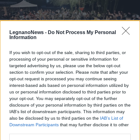
LegnanoNews -
Do Not Process My Personal
Information
If you wish to opt-out of the sale, sharing to third parties, or
processing of your personal or sensitive information for
targeted advertising by us, please use the below opt-out
AMBIENTE
section to confirm your selection. Please note that after your
Oltre 150 persone all’assemblea
opt-out request is processed you may continue seeing
contro i data center: si organizza in
interest-based ads based on personal information utilized by
Lombardia la mobilitazione contro
us or personal information disclosed to third parties prior to
le Big Tech
your opt-out. You may separately opt-out of the further
disclosure of your personal information by third parties on the
IAB’s list of downstream participants. This information may
also be disclosed by us to third parties on the
IAB’s List of
DALLA HOME
Downstream Participants
that may further disclose it to other
third parties.