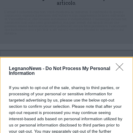
articolo.
L'email è richiesta ma non verrà mostrata ai visitatori. Il contenuto di questo
commento esprime il pensiero dell'autore e non rappresenta la linea editoriale
di VareseNews.it, che rimane autonoma e indipendente. I messaggi inclusi nei
commenti non sono testi giornalistici, ma post inviati dai singoli lettori che
possono essere automaticamente pubblicati senza filtro preventivo. I commenti
che includano uno o più link a siti esterni verranno rimossi in automatico dal
sistema.
LegnanoNews -
Do Not Process My Personal
Information
If you wish to opt-out of the sale, sharing to third parties, or
processing of your personal or sensitive information for
targeted advertising by us, please use the below opt-out
section to confirm your selection. Please note that after your
opt-out request is processed you may continue seeing
interest-based ads based on personal information utilized by
us or personal information disclosed to third parties prior to
your opt-out. You may separately opt-out of the further