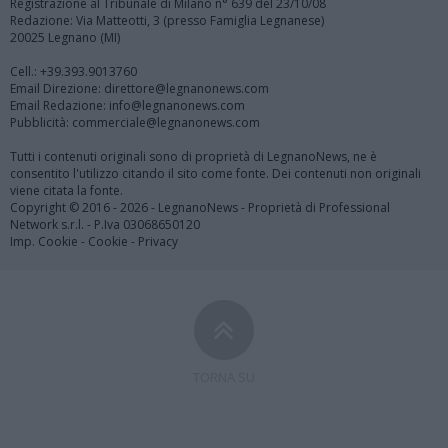
Registrazione al Tribunale di Milano n° 639 del 23/10/08
Redazione: Via Matteotti, 3 (presso Famiglia Legnanese)
20025 Legnano (MI)
Cell.: +39.393.9013760
Email Direzione: direttore@legnanonews.com
Email Redazione: info@legnanonews.com
Pubblicità: commerciale@legnanonews.com
Tutti i contenuti originali sono di proprietà di LegnanoNews, ne è
consentito l'utilizzo citando il sito come fonte. Dei contenuti non originali
viene citata la fonte.
Copyright © 2016 - 2026 - LegnanoNews - Proprietà di Professional
Network s.r.l. - P.Iva 03068650120
Imp. Cookie
-
Cookie
-
Privacy
TORNA SU