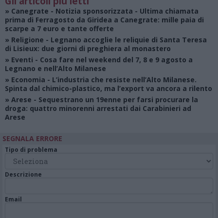
Gli articoli più letti
»
Canegrate - Notizia sponsorizzata
- Ultima chiamata
prima di Ferragosto da Giridea a Canegrate: mille paia di
scarpe a 7 euro e tante offerte
»
Religione
- Legnano accoglie le reliquie di Santa Teresa
di Lisieux: due giorni di preghiera al monastero
»
Eventi
- Cosa fare nel weekend del 7, 8 e 9 agosto a
Legnano e nell’Alto Milanese
»
Economia
- L’industria che resiste nell’Alto Milanese.
Spinta dal chimico-plastico, ma l’export va ancora a rilento
»
Arese
- Sequestrano un 19enne per farsi procurare la
droga: quattro minorenni arrestati dai Carabinieri ad
Arese
SEGNALA ERRORE
Tipo di problema
Descrizione
Email