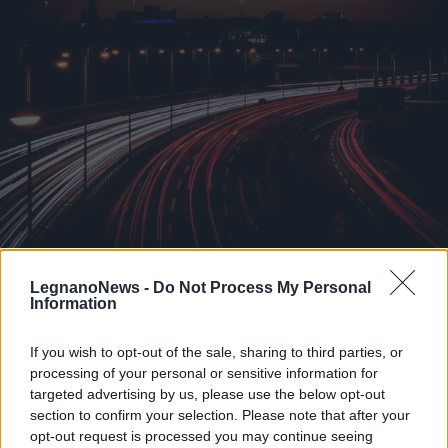
AUTOSTRADE
A4 Milano-Brescia, martedì notte
LegnanoNews -
Do Not Process My Personal
Information
doppio cantiere: uscita obbligata a
Certosa e ingresso chiuso a Sesto
If you wish to opt-out of the sale, sharing to third parties, or
processing of your personal or sensitive information for
targeted advertising by us, please use the below opt-out
section to confirm your selection. Please note that after your
opt-out request is processed you may continue seeing