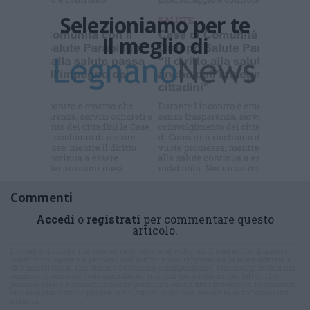
Selezioniamo per te
Il meglio di
Commenti
Accedi
o
registrati
per commentare questo
articolo.
L'email è richiesta ma non verrà mostrata ai visitatori. Il contenuto di questo
commento esprime il pensiero dell'autore e non rappresenta la linea editoriale
di VareseNews.it, che rimane autonoma e indipendente. I messaggi inclusi nei
commenti non sono testi giornalistici, ma post inviati dai singoli lettori che
possono essere automaticamente pubblicati senza filtro preventivo. I commenti
che includano uno o più link a siti esterni verranno rimossi in automatico dal
sistema.