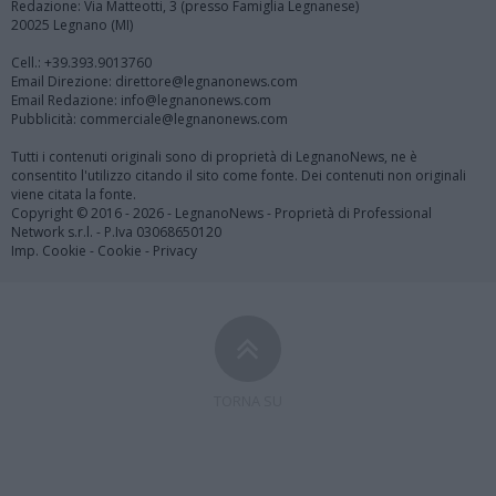
Redazione: Via Matteotti, 3 (presso Famiglia Legnanese)
20025 Legnano (MI)
Cell.: +39.393.9013760
Email Direzione: direttore@legnanonews.com
Email Redazione: info@legnanonews.com
Pubblicità: commerciale@legnanonews.com
Tutti i contenuti originali sono di proprietà di LegnanoNews, ne è
consentito l'utilizzo citando il sito come fonte. Dei contenuti non originali
viene citata la fonte.
Copyright © 2016 - 2026 - LegnanoNews - Proprietà di Professional
Network s.r.l. - P.Iva 03068650120
Imp. Cookie
-
Cookie
-
Privacy
TORNA SU