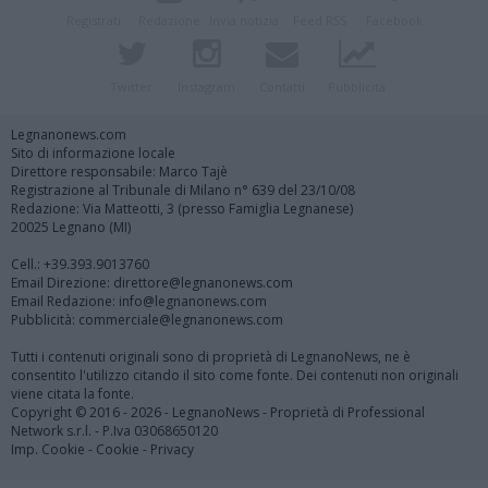
Registrati
Redazione
Invia notizia
Feed RSS
Facebook
Twitter
Instagram
Contatti
Pubblicità
Legnanonews.com
Sito di informazione locale
Direttore responsabile: Marco Tajè
Registrazione al Tribunale di Milano n° 639 del 23/10/08
Redazione: Via Matteotti, 3 (presso Famiglia Legnanese)
20025 Legnano (MI)
Cell.: +39.393.9013760
Email Direzione: direttore@legnanonews.com
Email Redazione: info@legnanonews.com
Pubblicità: commerciale@legnanonews.com
Tutti i contenuti originali sono di proprietà di LegnanoNews, ne è
consentito l'utilizzo citando il sito come fonte. Dei contenuti non originali
viene citata la fonte.
Copyright © 2016 - 2026 - LegnanoNews - Proprietà di Professional
Network s.r.l. - P.Iva 03068650120
Imp. Cookie
-
Cookie
-
Privacy