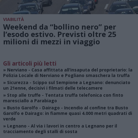
VIABILITÀ
Weekend da “bollino nero” per
l’esodo estivo. Previsti oltre 25
milioni di mezzi in viaggio
Gli articoli più letti
»
Nerviano
- Casa affittata all’insaputa del proprietario: la
Polizia Locale di Nerviano e Pogliano smaschera la truffa
»
Sicurezza
- Scippo sul Sempione a Legnano: denunciato
un 21enne, decisivi i filmati delle telecamere
»
Stop alle truffe
- Tentata truffa telefonica con finto
maresciallo a Parabiago
»
Busto Garolfo - Dairago
- Incendio al confine tra Busto
Garolfo e Dairago: in fiamme quasi 4.000 metri quadrati di
verde
»
Legnano
- Al via i lavori in centro a Legnano per il
tracciamento degli stalli di sosta