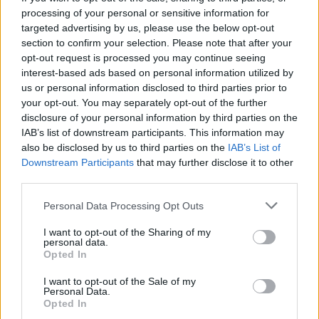
processing of your personal or sensitive information for
PIÙ INFORMAZIONI SU
targeted advertising by us, please use the below opt-out
legnano
section to confirm your selection. Please note that after your
opt-out request is processed you may continue seeing
interest-based ads based on personal information utilized by
LEGGI GLI ALTRI ARTICOLI DI
us or personal information disclosed to third parties prior to
LEGNANO
your opt-out. You may separately opt-out of the further
disclosure of your personal information by third parties on the
IAB’s list of downstream participants. This information may
also be disclosed by us to third parties on the
IAB’s List of
Downstream Participants
that may further disclose it to other
third parties.
Selezioniamo per te
Il meglio di
Personal Data Processing Opt Outs
I want to opt-out of the Sharing of my
personal data.
Opted In
Iscriviti alla
I want to opt-out of the Sale of my
Personal Data.
newsletter
Opted In