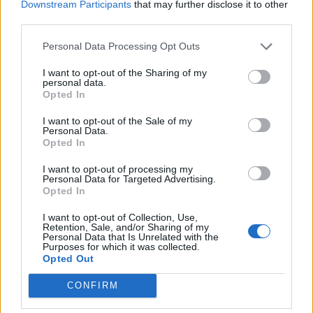
Downstream Participants
that may further disclose it to other
third parties.
Commenti
Personal Data Processing Opt Outs
Accedi
o
registrati
per commentare questo
I want to opt-out of the Sharing of my
articolo.
personal data.
Opted In
L'email è richiesta ma non verrà mostrata ai visitatori. Il contenuto di questo
commento esprime il pensiero dell'autore e non rappresenta la linea editoriale
di VareseNews.it, che rimane autonoma e indipendente. I messaggi inclusi nei
I want to opt-out of the Sale of my
commenti non sono testi giornalistici, ma post inviati dai singoli lettori che
Personal Data.
possono essere automaticamente pubblicati senza filtro preventivo. I commenti
che includano uno o più link a siti esterni verranno rimossi in automatico dal
Opted In
sistema.
I want to opt-out of processing my
Personal Data for Targeted Advertising.
Opted In
I want to opt-out of Collection, Use,
Retention, Sale, and/or Sharing of my
Personal Data that Is Unrelated with the
Purposes for which it was collected.
Opted Out
CONFIRM