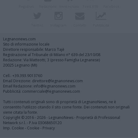
Registrati
Redazione
Invia notizia
Feed RSS
Facebook
Twitter
Instagram
Contatti
Pubblicità
Legnanonews.com
Sito di informazione locale
Direttore responsabile: Marco Tajè
Registrazione al Tribunale di Milano n° 639 del 23/10/08
Redazione: Via Matteotti, 3 (presso Famiglia Legnanese)
20025 Legnano (MI)
Cell.: +39.393.9013760
Email Direzione: direttore@legnanonews.com
Email Redazione: info@legnanonews.com
Pubblicità: commerciale@legnanonews.com
Tutti i contenuti originali sono di proprietà di LegnanoNews, ne è
consentito l'utilizzo citando il sito come fonte. Dei contenuti non originali
viene citata la fonte.
Copyright © 2016 - 2026 - LegnanoNews - Proprietà di Professional
Network s.r.l. - P.Iva 03068650120
Imp. Cookie
-
Cookie
-
Privacy