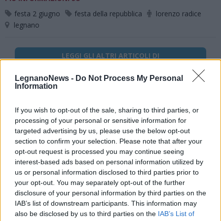
festa 2 giugno
festa della repubblica
lorenzo radice
legnano
LEGGI GLI ALTRI ARTICOLI DI
EVENTI
LegnanoNews -
Do Not Process My Personal
Information
If you wish to opt-out of the sale, sharing to third parties, or
processing of your personal or sensitive information for
Selezioniamo per te
targeted advertising by us, please use the below opt-out
Il meglio di
section to confirm your selection. Please note that after your
opt-out request is processed you may continue seeing
interest-based ads based on personal information utilized by
us or personal information disclosed to third parties prior to
your opt-out. You may separately opt-out of the further
Iscriviti alla
disclosure of your personal information by third parties on the
newsletter
IAB’s list of downstream participants. This information may
also be disclosed by us to third parties on the
IAB’s List of