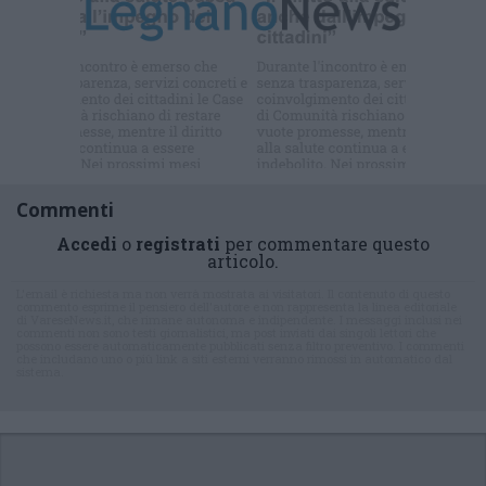
Iscriviti alla
newsletter
Commenti
Accedi
o
registrati
per commentare questo
articolo.
L'email è richiesta ma non verrà mostrata ai visitatori. Il contenuto di questo
commento esprime il pensiero dell'autore e non rappresenta la linea editoriale
di VareseNews.it, che rimane autonoma e indipendente. I messaggi inclusi nei
commenti non sono testi giornalistici, ma post inviati dai singoli lettori che
possono essere automaticamente pubblicati senza filtro preventivo. I commenti
che includano uno o più link a siti esterni verranno rimossi in automatico dal
sistema.