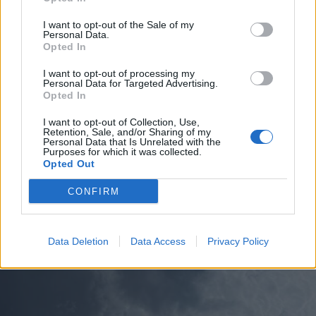
I want to opt-out of the Sale of my
Personal Data.
Opted In
I want to opt-out of processing my
Personal Data for Targeted Advertising.
Opted In
I want to opt-out of Collection, Use,
Retention, Sale, and/or Sharing of my
ECONOMIA
Personal Data that Is Unrelated with the
L’industria che resiste nell’Alto
Purposes for which it was collected.
Milanese. Spinta dal chimico-
Opted Out
plastico, ma l’export va ancora a
CONFIRM
rilento
Data Deletion
Data Access
Privacy Policy