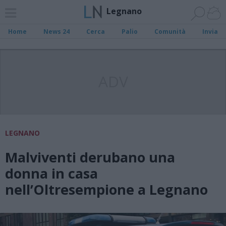
Legnano
Home
News 24
Cerca
Palio
Comunità
Invia
ADV
LEGNANO
Malviventi derubano una
donna in casa
nell’Oltresempione a Legnano