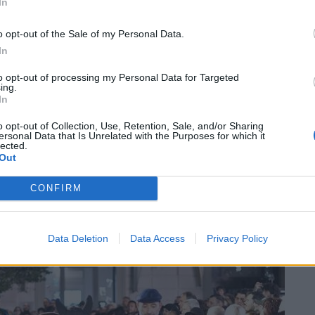
a del sorteggio delle batterie che può sempre
In
icare il Palio. Più lineare il lavoro per Samo,
o opt-out of the Sale of my Personal Data.
e Sant’Andrea, il quartetto delle 4 contrade
In
 il lavoro delle stalle e la crescita delle
to opt-out of processing my Personal Data for Targeted
via via, quest’anno anche con la “prova della
ing.
In
ina che al momento potrà essere rivista in
zioni future.
o opt-out of Collection, Use, Retention, Sale, and/or Sharing
ersonal Data that Is Unrelated with the Purposes for which it
lected.
ircola tra gli intenditori più sopraffini di
Out
o non montare a Legnano il fantino che
CONFIRM
remo.
Data Deletion
Data Access
Privacy Policy