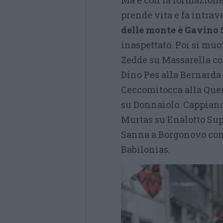
Ma è con la formazione
prende vita e fa intrav
delle monte è Gavino 
inaspettato. Poi si m
Zedde su Massarella con
Dino Pes alla Bernarda
Ceccomitocca alla Quer
su Donnaiolo. Cappiano
Murtas su Enalotto Sup
Sanna a Borgonovo con 
Babilonias.