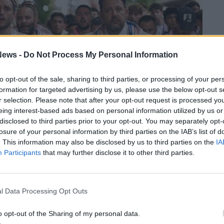
ews -
Do Not Process My Personal Information
to opt-out of the sale, sharing to third parties, or processing of your per
formation for targeted advertising by us, please use the below opt-out s
r selection. Please note that after your opt-out request is processed y
eing interest-based ads based on personal information utilized by us or
disclosed to third parties prior to your opt-out. You may separately opt-
losure of your personal information by third parties on the IAB’s list of
. This information may also be disclosed by us to third parties on the
IA
Participants
that may further disclose it to other third parties.
e tra le avversarie
il valore dei cavalli
l Data Processing Opt Outs
o più netto tra Ferruzza e Cappiano
, per le
il divario sembra meno importante. Senza
o opt-out of the Sharing of my personal data.