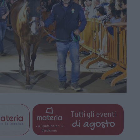
Tutti gli eventi
di
agosto
Via Confalonieri, 5
Castronno