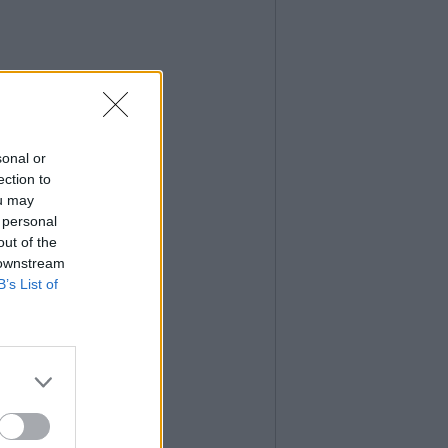
sonal or
ection to
ou may
 personal
out of the
 downstream
B’s List of