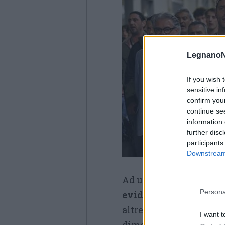
LegnanoN
If you wish 
sensitive in
confirm you
continue se
information 
further disc
participants
Downstream 
Ad un primissimo esam
Persona
evidenzia un dislivell
altre apparentemente 
I want t