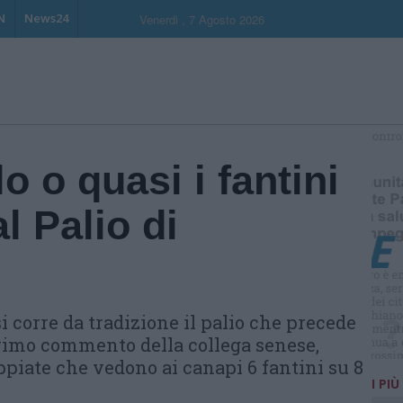
N
News24
Venerdi , 7 Agosto 2026
S
lo o quasi i fantini
l Palio di
 corre da tradizione il palio che precede
primo commento della collega senese,
ppiate che vedono ai canapi 6 fantini su 8
I PIÙ