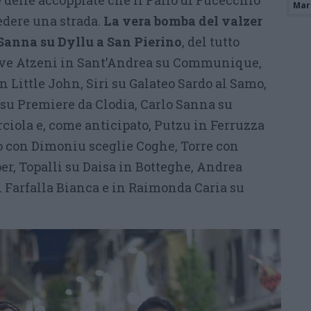
 delle accoppiate che il Palio di Fucecchio
Mari
edere una strada.
La vera bomba del valzer
Sanna su Dyllu a San Pierino
, del tutto
uove Atzeni in Sant’Andrea su Communique,
 Little John, Siri su Galateo Sardo al Samo,
 su Premiere da Clodia, Carlo Sanna su
ciola e, come anticipato, Putzu in Ferruzza
 con Dimoniu sceglie Coghe, Torre con
er, Topalli su Daisa in Botteghe, Andrea
Farfalla Bianca e in Raimonda Caria su