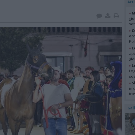
Arti
»
M
gio
se
»
C
eco
Pol
»
E
ape
gia
»
L
Leg
so
»
S
in 
tra
Gal