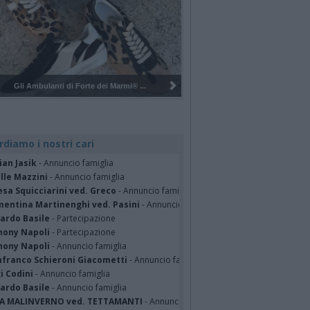
Pulizia del bosco del Rugareto a ...
rdiamo i nostri cari
ian Jasik
- Annuncio famiglia
lle Mazzini
- Annuncio famiglia
sa Squicciarini ved. Greco
- Annuncio famiglia
mentina Martinenghi ved. Pasini
- Annuncio famiglia
cardo Basile
- Partecipazione
hony Napoli
- Partecipazione
hony Napoli
- Annuncio famiglia
nfranco Schieroni Giacometti
- Annuncio famiglia
i Codini
- Annuncio famiglia
cardo Basile
- Annuncio famiglia
A MALINVERNO ved. TETTAMANTI
- Annuncio famiglia