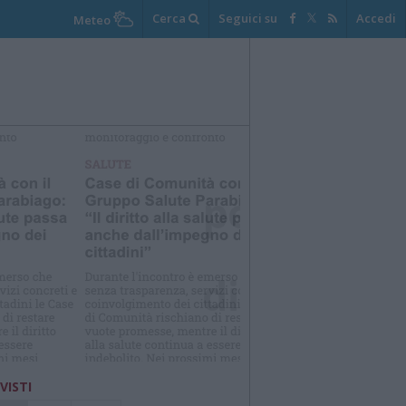
Cerca
Seguici su
Accedi
Meteo
elezioniamo per te
Il meglio di
 VISTI