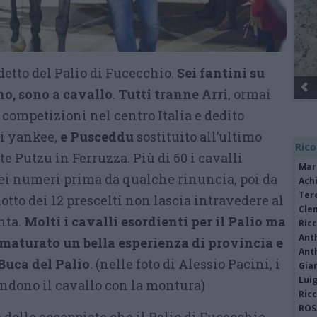
rdetto del Palio di Fucecchio.
Sei fantini su
no, sono a cavallo
.
Tutti tranne Arri
, ormai
competizioni nel centro Italia e dedito
li yankee,
e Pusceddu
sostituito all’ultimo
Rico
 Putzu in Ferruzza. Più di 60 i cavalli
Mar
nei numeri prima da qualche rinuncia, poi da
Achi
Tere
otto dei 12 prescelti non lascia intravedere al
Cle
nta.
Molti i cavalli esordienti per il Palio ma
Ric
Ant
turato un bella esperienza di provincia e
Ant
 Buca del Palio
. (nelle foto di Alessio Pacini, i
Gia
Luig
endono il cavallo con la montura)
Ric
ROS