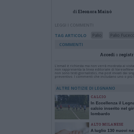
di
Eleonora Mainò
LEGGI I COMMENTI
Palio
Palio Fucec
TAG ARTICOLO
COMMENTI
Accedi
o
registr
L'email è richiesta ma non verrà mostrata ai visi
non rappresenta la linea editoriale di VareseNew
non sono testi giornalistici, ma post inviati dai s
preventivo. I commenti che includano uno o più li
ALTRE NOTIZIE DI LEGNANO
CALCIO
In Eccellenza il Leg
calcio inserito nel gi
lombardo
ALTO MILANESE
A luglio 130 nuovi na