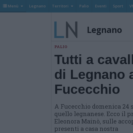
Menù
Legnano
Territori
Palio
Eventi
Sport
V
Legnano
PALIO
Tutti a caval
di Legnano a
Fucecchio
A Fucecchio domenica 24 si
quello legnanese. Ecco il 
Eleonora Mainò, sulle acco
presenti a casa nostra