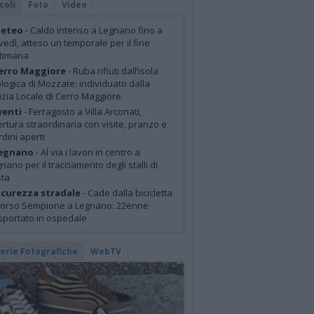
coli
Foto
Video
eteo
- Caldo intenso a Legnano fino a
vedì, atteso un temporale per il fine
ttimana
erro Maggiore
- Ruba rifiuti dall’isola
logica di Mozzate: individuato dalla
izia Locale di Cerro Maggiore
venti
- Ferragosto a Villa Arconati,
rtura straordinaria con visite, pranzo e
rdini aperti
egnano
- Al via i lavori in centro a
nano per il tracciamento degli stalli di
sta
icurezza stradale
- Cade dalla bicicletta
corso Sempione a Legnano: 22enne
sportato in ospedale
lerie Fotografiche
WebTV