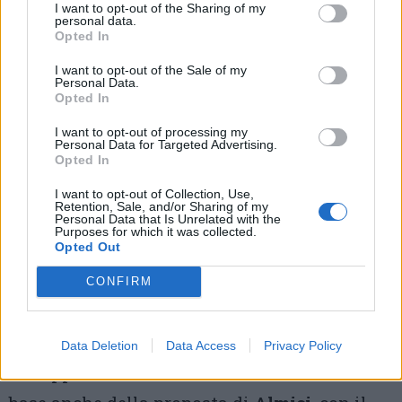
I want to opt-out of the Sharing of my
Ultimo punto messo in agenda dal Gruppo
personal data.
Opted In
Quartiere San Paolo la
visione di lungo
I want to opt-out of the Sale of my
termine per il quartiere
e gli impegni che i
Personal Data.
Opted In
candidati sono disposti a prendersi con chi
I want to opt-out of processing my
ci abita.
Personal Data for Targeted Advertising.
Opted In
Amadei
per il domani del rione punta sulla
I want to opt-out of Collection, Use,
Retention, Sale, and/or Sharing of my
«socialità che stanno creando le
Personal Data that Is Unrelated with the
Purposes for which it was collected.
associazioni» e soprattutto sul «confronto». Il
Opted Out
Patto civico, inoltre, è «molto favorevole al
CONFIRM
restauro della chiesetta» perché «può
diventare il centro» del quartiere.
Data Deletion
Data Access
Privacy Policy
Il «rapporto diretto e continuativo» è alla