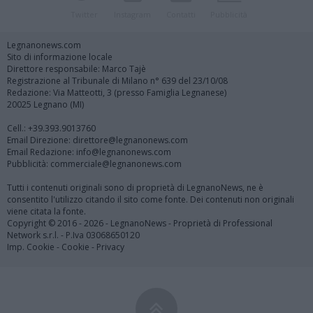
Twitter
Instagram
Contatti
Pubblicità
Legnanonews.com
Sito di informazione locale
Direttore responsabile: Marco Tajè
Registrazione al Tribunale di Milano n° 639 del 23/10/08
Redazione: Via Matteotti, 3 (presso Famiglia Legnanese)
20025 Legnano (MI)
Cell.: +39.393.9013760
Email Direzione: direttore@legnanonews.com
Email Redazione: info@legnanonews.com
Pubblicità: commerciale@legnanonews.com
Tutti i contenuti originali sono di proprietà di LegnanoNews, ne è
consentito l'utilizzo citando il sito come fonte. Dei contenuti non originali
viene citata la fonte.
Copyright © 2016 - 2026 - LegnanoNews - Proprietà di Professional
Network s.r.l. - P.Iva 03068650120
Imp. Cookie
-
Cookie
-
Privacy