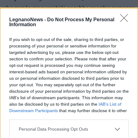
che per le rinnovabili sarebbe meglio pensare
ai «tetti degli edifici comunali» anziché «ad
LegnanoNews -
Do Not Process My Personal
Information
un prato». Il candidato del centrodestra – che
non ha mancato di ribadire il «rilancio»
If you wish to opt-out of the sale, sharing to third parties, or
processing of your personal or sensitive information for
dell’inceneritore dopo che il sindaco uscente
targeted advertising by us, please use the below opt-out
nella campagna elettorale aveva parlato di
section to confirm your selection. Please note that after your
opt-out request is processed you may continue seeing
«morto che cammina» («Accam, non
interest-based ads based on personal information utilized by
Neutalia», ha replicato fuori microfono
us or personal information disclosed to third parties prior to
your opt-out. You may separately opt-out of the further
Radice) -, inoltre, per il centro islamico ha
disclosure of your personal information by third parties on the
IAB’s list of downstream participants. This information may
ribadito che «la libertà di religione va
also be disclosed by us to third parties on the
IAB’s List of
garantita a chiunque» ma anche che «la
Downstream Participants
that may further disclose it to other
third parties.
libertà finisce dove inizia quella degli altri».
Personal Data Processing Opt Outs
Il futuro del quartiere