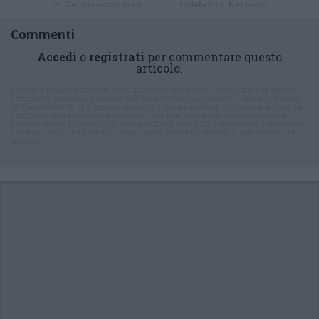
Commenti
Accedi
o
registrati
per commentare questo
articolo.
L'email è richiesta ma non verrà mostrata ai visitatori. Il contenuto di questo
commento esprime il pensiero dell'autore e non rappresenta la linea editoriale
di VareseNews.it, che rimane autonoma e indipendente. I messaggi inclusi nei
commenti non sono testi giornalistici, ma post inviati dai singoli lettori che
possono essere automaticamente pubblicati senza filtro preventivo. I commenti
che includano uno o più link a siti esterni verranno rimossi in automatico dal
sistema.