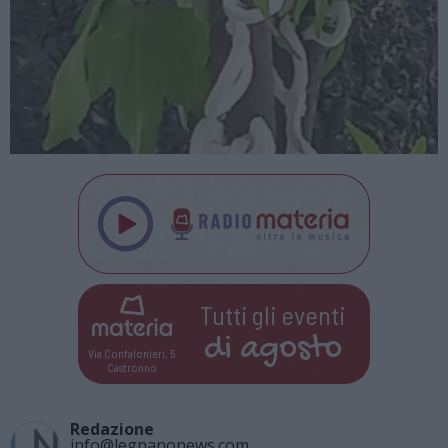
Tutti gli eventi
di
agosto
Via Confalonieri, 5
Castronno
Redazione
info@legnanonews.com