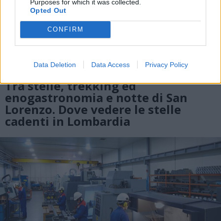
Purposes for which it was collected.
Opted Out
CONFIRM
Data Deletion
Data Access
Privacy Policy
EVENTI
Tra stelle, trekking ed
enogastronomia e notte di San
Lorenzo. Dove vedere le stelle
cadenti in Lombardia