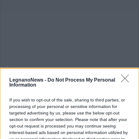
ALTRE NOTIZIE DI LEGNANO
LegnanoNews -
Do Not Process My Personal
Information
If you wish to opt-out of the sale, sharing to third parties, or
processing of your personal or sensitive information for
targeted advertising by us, please use the below opt-out
section to confirm your selection. Please note that after your
opt-out request is processed you may continue seeing
interest-based ads based on personal information utilized by
us or personal information disclosed to third parties prior to