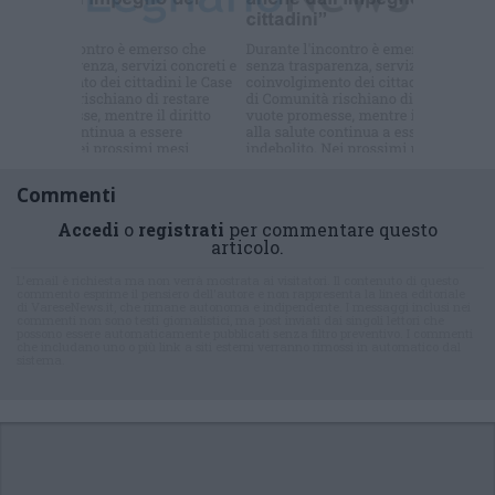
Commenti
Accedi
o
registrati
per commentare questo
articolo.
L'email è richiesta ma non verrà mostrata ai visitatori. Il contenuto di questo
commento esprime il pensiero dell'autore e non rappresenta la linea editoriale
di VareseNews.it, che rimane autonoma e indipendente. I messaggi inclusi nei
commenti non sono testi giornalistici, ma post inviati dai singoli lettori che
possono essere automaticamente pubblicati senza filtro preventivo. I commenti
che includano uno o più link a siti esterni verranno rimossi in automatico dal
sistema.