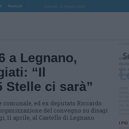
N
News24
Giovedi , 6 Agosto 2026
S
26 a Legnano,
ati: “Il
Stelle ci sarà”
re comunale, ed ex deputato Riccardo
l'organizzazione del convegno su disagi
i, 11 aprile, al Castello di Legnano
I PIÙ