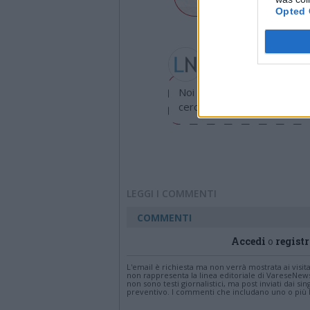
Opted 
Valeria Arini
valeria.arini@legnanone
Noi di LegnanoNews abbiamo
cerchiamo di essere sempre 
LEGGI I COMMENTI
COMMENTI
Accedi
o
registr
L'email è richiesta ma non verrà mostrata ai visi
non rappresenta la linea editoriale di VareseNew
non sono testi giornalistici, ma post inviati dai s
preventivo. I commenti che includano uno o più li