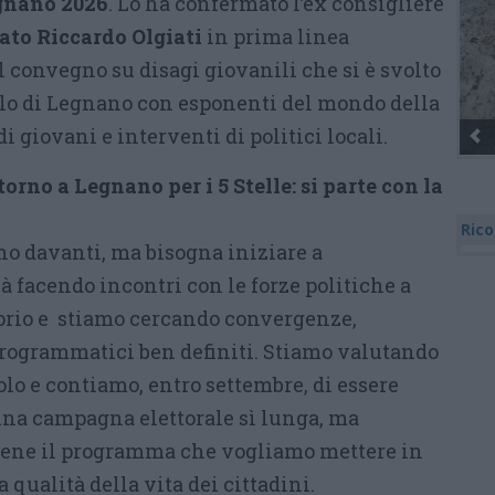
gnano 2026
. Lo ha confermato l’ex consigliere
ato Riccardo Olgiati
in prima linea
 convegno su disagi giovanili che si è svolto
tello di Legnano con esponenti del mondo della
i giovani e interventi di politici locali.
Gli Ambulanti di Forte dei Marmi® ...
torno a Legnano per i 5 Stelle: si parte con la
Rico
o davanti, ma bisogna iniziare a
à facendo incontri con le forze politiche a
itorio e stiamo cercando convergenze,
rogrammatici ben definiti. Stiamo valutando
volo e contiamo, entro settembre, di essere
 una campagna elettorale sì lunga, ma
 bene il programma che vogliamo mettere in
 qualità della vita dei cittadini.