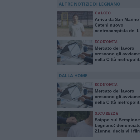
ALTRE NOTIZIE DI LEGNANO
CALCIO
Arriva da San Marino
Cateni nuovo
centrocampista del 
calcio
ECONOMIA
Mercato del lavoro,
crescono gli avviame
nella Città metropoli
Milano
DALLA HOME
ECONOMIA
Mercato del lavoro,
crescono gli avviame
nella Città metropoli
Milano
SICUREZZA
Scippo sul Sempione
Legnano: denunciat
21enne, decisivi i fil
delle telecamere