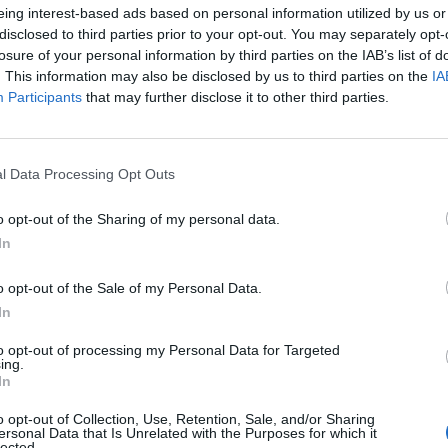
eing interest-based ads based on personal information utilized by us or
olare la partecipazione alla vita sociale da
disclosed to third parties prior to your opt-out. You may separately opt-
losure of your personal information by third parties on the IAB’s list of
. This information may also be disclosed by us to third parties on the
IA
anche politici locali. Come li avete scelti?
Participants
that may further disclose it to other third parties.
orze politiche del campo progressista, quelle
un po’ più “a sinistra”. Tra i relatori c’è anche
forze civiche. L’idea era quella di creare
l Data Processing Opt Outs
o elettorale. In sala ci sono quelli che
o opt-out of the Sharing of my personal data.
enziali candidati sindaci dell’anno prossimo,
In
apire dove ci possono essere convergenze,
o opt-out of the Sale of my Personal Data.
tanti come quelli che riguardano i giovani.
In
to opt-out of processing my Personal Data for Targeted
ing.
In
Tutti gli eventi
o opt-out of Collection, Use, Retention, Sale, and/or Sharing
di
agosto
ersonal Data that Is Unrelated with the Purposes for which it
Via Confalonieri, 5
lected.