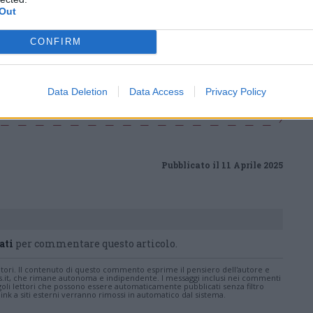
Castronno
Out
CONFIRM
ws.com
Data Deletion
Data Access
Privacy Policy
 a cuore l'informazione del nostro territorio e
in prima linea per informarvi in modo puntuale.
Pubblicato il 11 Aprile 2025
ati
per commentare questo articolo.
tatori. Il contenuto di questo commento esprime il pensiero dell'autore e
s.it, che rimane autonoma e indipendente. I messaggi inclusi nei commenti
ingoli lettori che possono essere automaticamente pubblicati senza filtro
nk a siti esterni verranno rimossi in automatico dal sistema.