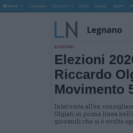
Menù
Legnano
Territori
Palio
Eventi
Sport
V
Legnano
ELEZIONI
Elezioni 20
Riccardo Olgi
Movimento 5 
Intervista all'ex consiglie
Olgiati in prima linea nel
giovanili che si è svolto ogg