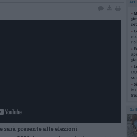
Arti
»
M
gio
se
»
C
eco
Pol
»
E
ape
gia
»
L
Leg
so
»
S
in 
tra
Gal
 sarà presente alle elezioni