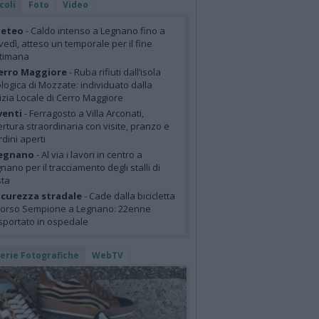
coli
Foto
Video
eteo
- Caldo intenso a Legnano fino a
vedì, atteso un temporale per il fine
ttimana
erro Maggiore
- Ruba rifiuti dall’isola
logica di Mozzate: individuato dalla
izia Locale di Cerro Maggiore
venti
- Ferragosto a Villa Arconati,
rtura straordinaria con visite, pranzo e
rdini aperti
egnano
- Al via i lavori in centro a
nano per il tracciamento degli stalli di
sta
icurezza stradale
- Cade dalla bicicletta
corso Sempione a Legnano: 22enne
sportato in ospedale
lerie Fotografiche
WebTV