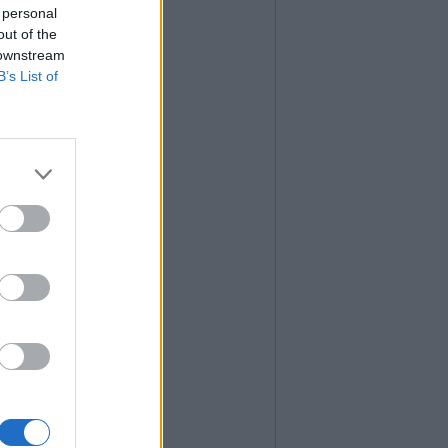
 personal
out of the
 downstream
B’s List of