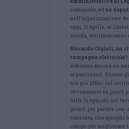
amministrative di Le
comunale, ed
ex deput
nell’organizzazione del
oggi, 11 aprile, al Cas
scuola, testimonianze d
Riccardo Olgiati, un ri
campagna elettorale?
Abbiamo ancora un ann
organizzarsi. Stiamo gi
noi più affini sul terr
ovviamente su punti p
tutte le opzioni sul ta
pronti per partire con
concreta, che spieghi
campo per migliorare la