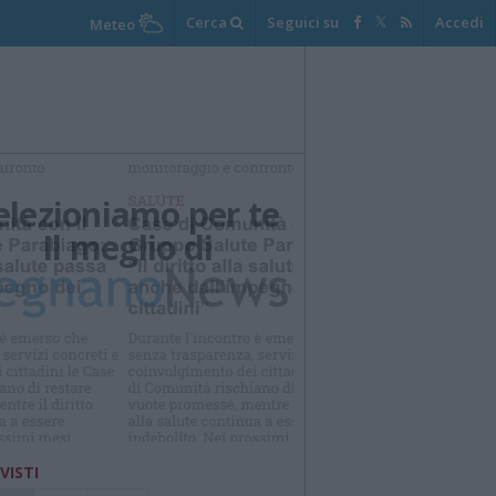
Cerca
Seguici su
Accedi
Meteo
elezioniamo per te
Il meglio di
 VISTI