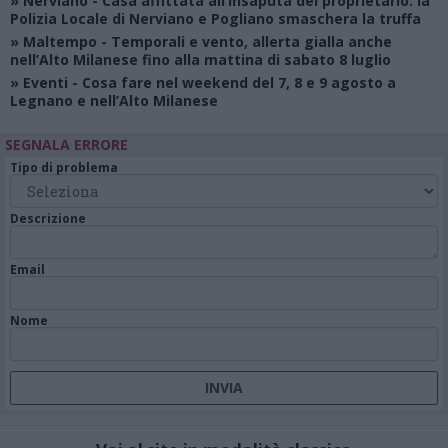
»
Nerviano
- Casa affittata all’insaputa del proprietario: la
Polizia Locale di Nerviano e Pogliano smaschera la truffa
»
Maltempo
- Temporali e vento, allerta gialla anche
nell’Alto Milanese fino alla mattina di sabato 8 luglio
»
Eventi
- Cosa fare nel weekend del 7, 8 e 9 agosto a
Legnano e nell’Alto Milanese
SEGNALA ERRORE
Tipo di problema
Descrizione
Email
Nome