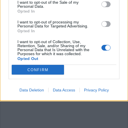
I want to opt-out of the Sale of my
newsletter
Personal Data.
Opted In
I want to opt-out of processing my
Personal Data for Targeted Advertising.
Opted In
Commenti
Accedi
o
registrati
per commentare questo
I want to opt-out of Collection, Use,
Retention, Sale, and/or Sharing of my
articolo.
Personal Data that Is Unrelated with the
Purposes for which it was collected.
L'email è richiesta ma non verrà mostrata ai visitatori. Il contenuto di questo
Opted Out
commento esprime il pensiero dell'autore e non rappresenta la linea editoriale
di VareseNews.it, che rimane autonoma e indipendente. I messaggi inclusi nei
commenti non sono testi giornalistici, ma post inviati dai singoli lettori che
possono essere automaticamente pubblicati senza filtro preventivo. I commenti
CONFIRM
che includano uno o più link a siti esterni verranno rimossi in automatico dal
sistema.
Data Deletion
Data Access
Privacy Policy