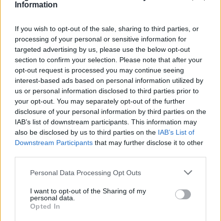
Information
PIÙ INFORMAZIONI SU
If you wish to opt-out of the sale, sharing to third parties, or
processing of your personal or sensitive information for
giornata in memoria delle vittime delle mafie
targeted advertising by us, please use the below opt-out
istituto "barbara melzi" di legnano
libera
legnano
section to confirm your selection. Please note that after your
opt-out request is processed you may continue seeing
interest-based ads based on personal information utilized by
LEGGI GLI ALTRI ARTICOLI DI
us or personal information disclosed to third parties prior to
LEGNANO
your opt-out. You may separately opt-out of the further
disclosure of your personal information by third parties on the
IAB’s list of downstream participants. This information may
also be disclosed by us to third parties on the
IAB’s List of
Downstream Participants
that may further disclose it to other
Selezioniamo per te
third parties.
Il meglio di
Personal Data Processing Opt Outs
I want to opt-out of the Sharing of my
personal data.
Opted In
Iscriviti alla