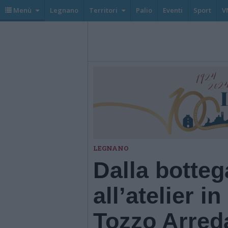
Menù
Legnano
Territori
Palio
Eventi
Sport
V
LEGNANO
Dalla botteg
all’atelier i
Tozzo Arred