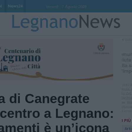
N
News24
Venerdi , 7 Agosto 2026
S
a di Canegrate
n centro a Legnano:
I PIÙ
amenti è un’icona
Arti