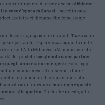
i ristrutturazioni di case d’epoca: «
Abbiamo
i in case d’epoca milanesi
– sottolineano i
andoci indietro ci diciamo che forse siamo
 un decennio, dopodiché i fratelli Tozzo sono
negozio, portando l’esperienza acquisita nelle
rritorio dell’Alto Milanese: «Abbiamo cercato
qualità dei prodotti
scegliendo come partner
 in quegli anni erano emergenti
e che oggi
ondiale: siamo cresciuti insieme a loro –
 e anche nei momenti di crisi del mercato
 buona dose di impegno a
mantenere queste
nciare alla qualità
. Credo che questo, alla
o».