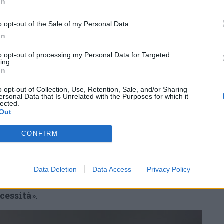
In
nel 1975 con tre piani espositivi e un
, uniche nel loro genere, affacciano ancora
o opt-out of the Sale of my Personal Data.
In
lla ferrovia
, donando un tocco di eleganza ad
nonimo».
to opt-out of processing my Personal Data for Targeted
ing.
In
e è arrivato nel 1984
. Rosanna e Paolo Tozzo
na nuova impronta: «In quegli anni non si
o opt-out of Collection, Use, Retention, Sale, and/or Sharing
ersonal Data that Is Unrelated with the Purposes for which it
lected.
così come lo si vedeva in showroom –
Out
o Tozzo -: iniziavano a farsi strada i sistemi,
rredamento su misura
. Tutto quello che oggi
CONFIRM
era una rivoluzione. Eravamo freschi di studi
guito questa evoluzione occupandoci della
Data Deletion
Data Access
Privacy Policy
azi,
personalizzando le case dei clienti
ecessità
».