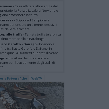
erviano
- Casa affittata all’insaputa del
prietario: la Polizia Locale di Nerviano e
liano smaschera la truffa
icurezza
- Scippo sul Sempione a
nano: denunciato un 21enne, decisivi i
mati delle telecamere
top alle truffe
- Tentata truffa telefonica
 finto maresciallo a Parabiago
usto Garolfo - Dairago
- Incendio al
fine tra Busto Garolfo e Dairago: in
mme quasi 4.000 metri quadrati di verde
egnano
- Al via i lavori in centro a
nano per il tracciamento degli stalli di
sta
lerie Fotografiche
WebTV