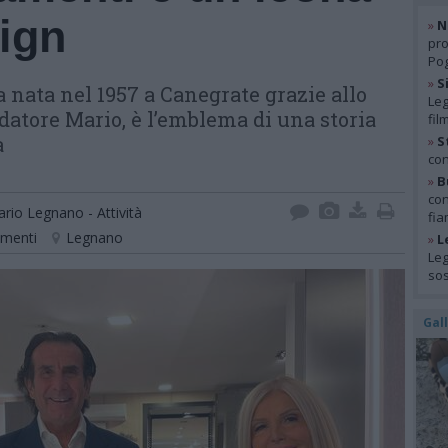
sign
»
N
pro
Pog
»
S
 nata nel 1957 a Canegrate grazie allo
Leg
ndatore Mario, è l’emblema di una storia
fil
a
»
S
con
»
B
con
rio Legnano - Attività
fia
amenti
Legnano
»
L
Leg
so
Gal