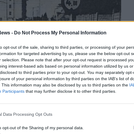
ews -
Do Not Process My Personal Information
to opt-out of the sale, sharing to third parties, or processing of your per
formation for targeted advertising by us, please use the below opt-out s
r selection. Please note that after your opt-out request is processed y
eing interest-based ads based on personal information utilized by us or
disclosed to third parties prior to your opt-out. You may separately opt-
losure of your personal information by third parties on the IAB’s list of
. This information may also be disclosed by us to third parties on the
IA
Participants
that may further disclose it to other third parties.
 Show Room
resto che sarebbe servito più spazio –
l Data Processing Opt Outs
 Dal negozio in centro a Canegrate nel 1960 si
o opt-out of the Sharing of my personal data.
 spazio commerciale in via Novara,