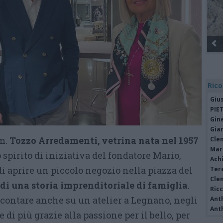
Rico
Giu
PIE
Gine
Gia
m.
Tozzo Arredamenti, vetrina nata nel 1957
Cle
Mar
 spirito di iniziativa del fondatore Mario,
Achi
i aprire un piccolo negozio nella piazza del
Tere
Cle
di una storia imprenditoriale di famiglia
.
Ric
ò contare anche su un atelier a Legnano, negli
Ant
Ant
di più grazie alla passione per il bello, per