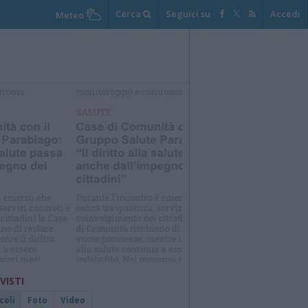
Cerca
Seguici su
Accedi
Meteo
elezioniamo per te
Il meglio di
 VISTI
coli
Foto
Video