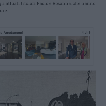
egli attuali titolari Paolo e Rosanna, che hanno
adre.
zo Arredamenti
4 di 9