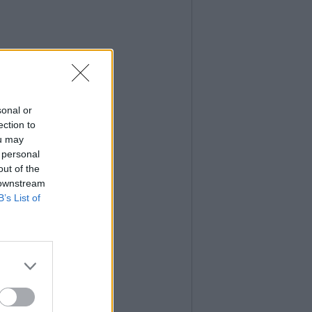
sonal or
ection to
ou may
 personal
out of the
 downstream
B’s List of