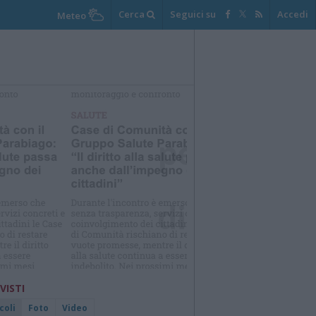
Cerca
Seguici su
Accedi
Meteo
elezioniamo per te
Il meglio di
 VISTI
coli
Foto
Video