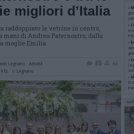
ie migliori d’Italia
»
M
gio
se
»
C
a raddoppiato le vetrine in centro,
eco
la mani di Andrea Paternostro, dalla
Pol
lla moglie Emilia
»
E
ape
gia
»
L
rio Legnano - Attività
Leg
so
1972
Legnano
»
S
in 
tra
Gal