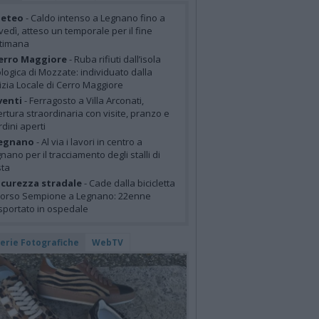
eteo
- Caldo intenso a Legnano fino a
vedì, atteso un temporale per il fine
ttimana
erro Maggiore
- Ruba rifiuti dall’isola
logica di Mozzate: individuato dalla
izia Locale di Cerro Maggiore
venti
- Ferragosto a Villa Arconati,
rtura straordinaria con visite, pranzo e
rdini aperti
egnano
- Al via i lavori in centro a
nano per il tracciamento degli stalli di
sta
icurezza stradale
- Cade dalla bicicletta
corso Sempione a Legnano: 22enne
sportato in ospedale
lerie Fotografiche
WebTV