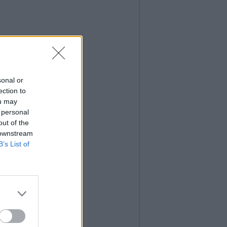
sonal or
ection to
ou may
 personal
out of the
 downstream
B’s List of