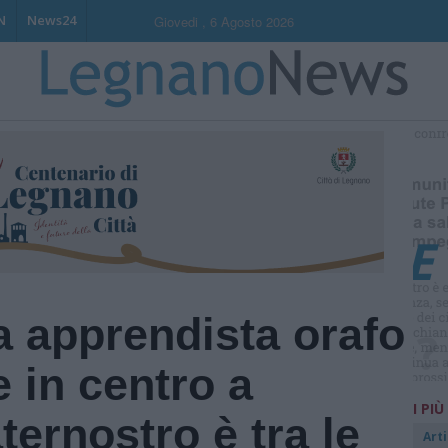
N
News24
Giovedi , 6 Agosto 2026
S
da apprendista orafo
e in centro a
I PIÙ
ernostro è tra le
Arti