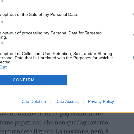
In
 apprendista orafo alla
entro a Legnano
o opt-out of the Sale of my Personal Data.
In
per una professione che negli anni per la
to opt-out of processing my Personal Data for Targeted
iventata una scelta di vita c’è la
ing.
In
un parroco, che
nel 1963 segnalò Andrea
o opt-out of Collection, Use, Retention, Sale, and/or Sharing
to da apprendista orafo in un prestigioso
ersonal Data that Is Unrelated with the Purposes for which it
lected.
, dove si è accesa una scintilla che non si è
Out
CONFIRM
 di lavoro, viste la paga e le difficoltà di
ghi apprendisti rinunciarono
– racconta
Data Deletion
Data Access
Privacy Policy
anche perché erano gli anni in cui aziende
rcavano manovalanza e pagavano molto
vamo pagati noi, che non guadagnavamo
r prendere il treno.
La passione, però, è