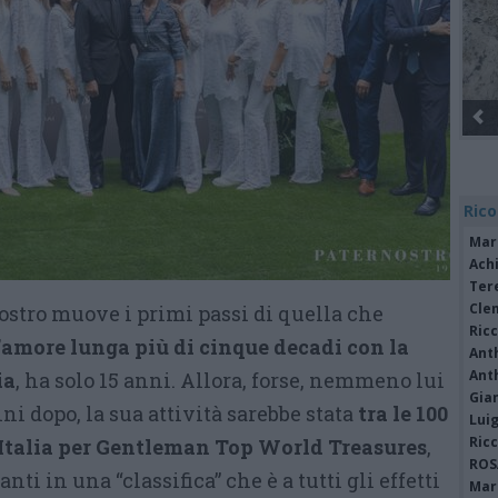
Rico
Mar
Achi
Tere
Cle
stro muove i primi passi di quella che
Ric
’amore lunga più di cinque decadi con la
Ant
Ant
ia
, ha solo 15 anni. Allora, forse, nemmeno lui
Gia
i dopo, la sua attività sarebbe stata
tra le 100
Luig
Ric
i Italia per Gentleman Top World Treasures
,
ROS
i in una “classifica” che è a tutti gli effetti
Mari