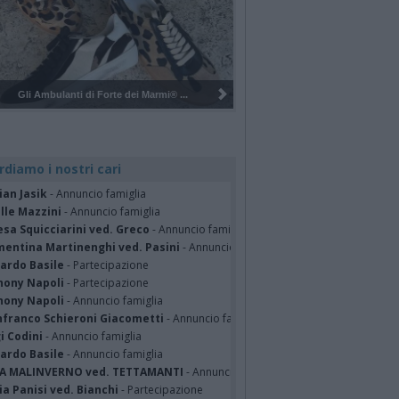
Pulizia del bosco del Rugareto a ...
rdiamo i nostri cari
ian Jasik
- Annuncio famiglia
lle Mazzini
- Annuncio famiglia
sa Squicciarini ved. Greco
- Annuncio famiglia
mentina Martinenghi ved. Pasini
- Annuncio famiglia
cardo Basile
- Partecipazione
hony Napoli
- Partecipazione
hony Napoli
- Annuncio famiglia
nfranco Schieroni Giacometti
- Annuncio famiglia
i Codini
- Annuncio famiglia
cardo Basile
- Annuncio famiglia
A MALINVERNO ved. TETTAMANTI
- Annuncio famiglia
a Panisi ved. Bianchi
- Partecipazione