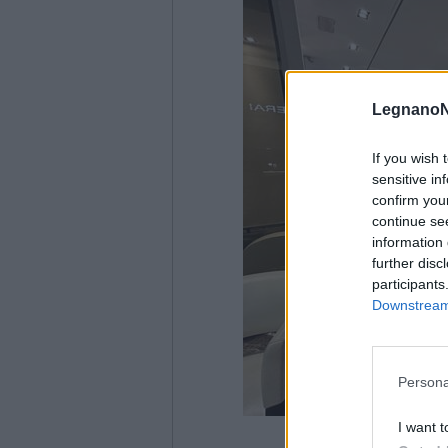
LegnanoN
If you wish 
sensitive in
confirm you
continue se
information 
further disc
participants
Downstream 
Persona
I want t