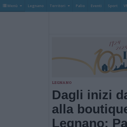
Menù
Legnano
Territori
Palio
Eventi
Sport
V
LEGNANO
Dagli inizi 
alla boutiqu
Legnano: Pat