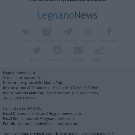
Registrati
Redazione
Invia notizia
Feed RSS
Facebook
Twitter
Instagram
Contatti
Pubblicità
Legnanonews.com
Sito di informazione locale
Direttore responsabile: Marco Tajè
Registrazione al Tribunale di Milano n° 639 del 23/10/08
Redazione: Via Matteotti, 3 (presso Famiglia Legnanese)
20025 Legnano (MI)
Cell.: +39.393.9013760
Email Direzione: direttore@legnanonews.com
Email Redazione: info@legnanonews.com
Pubblicità: commerciale@legnanonews.com
Tutti i contenuti originali sono di proprietà di LegnanoNews, ne è