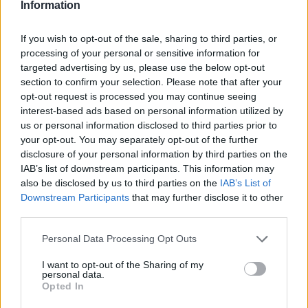
Information
If you wish to opt-out of the sale, sharing to third parties, or
Iscriviti alla
processing of your personal or sensitive information for
targeted advertising by us, please use the below opt-out
newsletter
section to confirm your selection. Please note that after your
opt-out request is processed you may continue seeing
interest-based ads based on personal information utilized by
us or personal information disclosed to third parties prior to
your opt-out. You may separately opt-out of the further
Commenti
disclosure of your personal information by third parties on the
Accedi
o
registrati
per commentare questo
IAB’s list of downstream participants. This information may
articolo.
also be disclosed by us to third parties on the
IAB’s List of
L'email è richiesta ma non verrà mostrata ai visitatori. Il contenuto di questo
Downstream Participants
that may further disclose it to other
commento esprime il pensiero dell'autore e non rappresenta la linea editoriale
third parties.
di VareseNews.it, che rimane autonoma e indipendente. I messaggi inclusi nei
commenti non sono testi giornalistici, ma post inviati dai singoli lettori che
possono essere automaticamente pubblicati senza filtro preventivo. I commenti
che includano uno o più link a siti esterni verranno rimossi in automatico dal
Personal Data Processing Opt Outs
sistema.
I want to opt-out of the Sharing of my
personal data.
Opted In