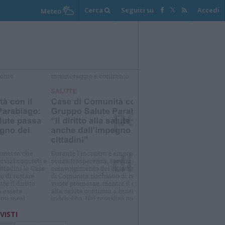
Cerca
Seguici su
Accedi
Meteo
elezioniamo per te
Il meglio di
 VISTI