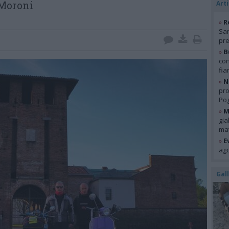
 Moroni
Arti
»
R
San
pre
»
B
con
fia
»
N
pro
Pog
»
M
gia
mat
»
E
ago
Gal