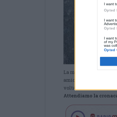
I want t
Opted 
I want 
Advertis
Opted 
I want t
of my P
was col
Opted 
La mattina del 19 aprile
amico davanti al Caste
volta di
Pontedera, che
Attendiamo la cronaca