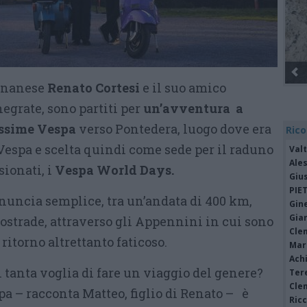
gnanese
Renato Cortesi
e il suo amico
negrate, sono partiti per
un’avventura a
issime Vespa
verso Pontedera, luogo dove era
Rico
Vespa e scelta quindi come sede per il raduno
Valt
Ale
ionati, i
Vespa World Days.
Giu
PIE
nnuncia semplice, tra un’andata di 400 km,
Gine
Gia
ostrade, attraverso gli Appennini in cui sono
Cle
ritorno altrettanto faticoso.
Mar
Achi
i tanta voglia di fare un viaggio del genere?
Tere
Cle
pa – racconta Matteo, figlio di Renato – è
Ric