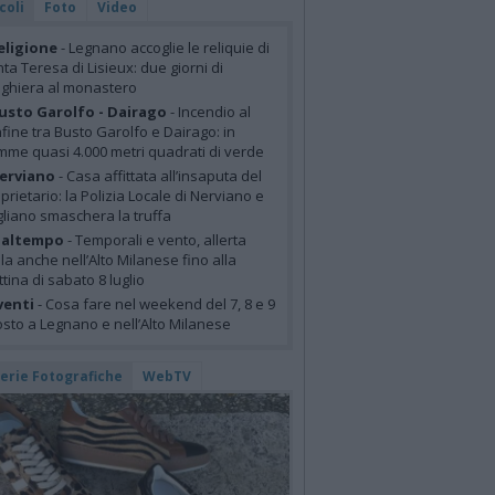
coli
Foto
Video
eligione
- Legnano accoglie le reliquie di
ta Teresa di Lisieux: due giorni di
ghiera al monastero
usto Garolfo - Dairago
- Incendio al
fine tra Busto Garolfo e Dairago: in
mme quasi 4.000 metri quadrati di verde
erviano
- Casa affittata all’insaputa del
prietario: la Polizia Locale di Nerviano e
liano smaschera la truffa
altempo
- Temporali e vento, allerta
lla anche nell’Alto Milanese fino alla
tina di sabato 8 luglio
venti
- Cosa fare nel weekend del 7, 8 e 9
sto a Legnano e nell’Alto Milanese
lerie Fotografiche
WebTV