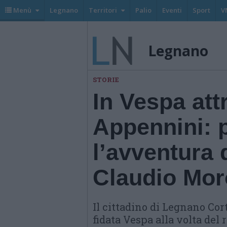
Menù
Legnano
Territori
Palio
Eventi
Sport
V
Legnano
STORIE
In Vespa att
Appennini: 
l’avventura 
Claudio Mor
Il cittadino di Legnano Cort
fidata Vespa alla volta del