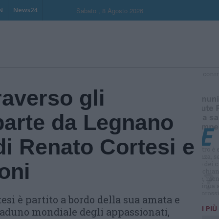
N
News24
Sabato , 8 Agosto 2026
S
raverso gli
parte da Legnano
di Renato Cortesi e
oni
esi è partito a bordo della sua amata e
I PIÙ
 raduno mondiale degli appassionati,