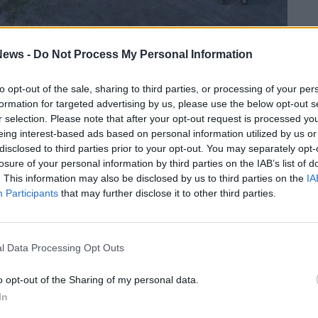
ews -
Do Not Process My Personal Information
ere questo viaggio non solo più difficoltoso
to opt-out of the sale, sharing to third parties, or processing of your per
solito, in cui all’inizio doveva essere
formation for targeted advertising by us, please use the below opt-out s
r selection. Please note that after your opt-out request is processed y
rsone ma che si sono ridotte a una sola,
eing interest-based ads based on personal information utilized by us or
i Renato verso questo mezzo che lo ha
disclosed to third parties prior to your opt-out. You may separately opt-
a sua vita.
losure of your personal information by third parties on the IAB’s list of
. This information may also be disclosed by us to third parties on the
IA
Participants
that may further disclose it to other third parties.
l Data Processing Opt Outs
o opt-out of the Sharing of my personal data.
In