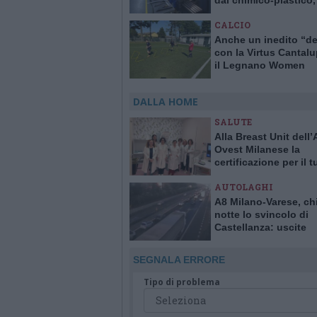
dal chimico-plastico
l’export va ancora a r
CALCIO
Anche un inedito “d
con la Virtus Cantal
il Legnano Women
DALLA HOME
SALUTE
Alla Breast Unit dell
Ovest Milanese la
certificazione per il 
alla mammella. È la p
AUTOLAGHI
Italia
A8 Milano-Varese, ch
notte lo svincolo di
Castellanza: uscite
obbligatorie per quat
giorni
SEGNALA ERRORE
Tipo di problema