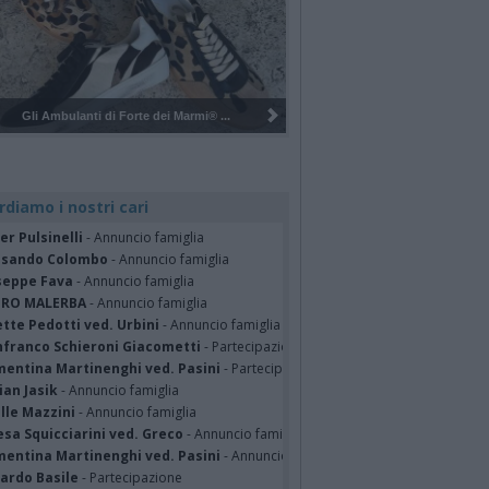
Pulizia del bosco del Rugareto a ...
rdiamo i nostri cari
er Pulsinelli
- Annuncio famiglia
ssando Colombo
- Annuncio famiglia
seppe Fava
- Annuncio famiglia
TRO MALERBA
- Annuncio famiglia
tte Pedotti ved. Urbini
- Annuncio famiglia
nfranco Schieroni Giacometti
- Partecipazione
mentina Martinenghi ved. Pasini
- Partecipazione
ian Jasik
- Annuncio famiglia
lle Mazzini
- Annuncio famiglia
sa Squicciarini ved. Greco
- Annuncio famiglia
mentina Martinenghi ved. Pasini
- Annuncio famiglia
cardo Basile
- Partecipazione