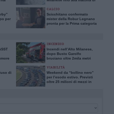
, ma
Milanese fino alla mattina di
ilento
sabato 8 luglio
CALCIO
erby”
Scicchitano confermato
upo per
mister della Robur Legnano
pronta per la Prima categoria
INCENDIO
’ASST
Incendi nell’Alto Milanese,
dopo Busto Garolfo
tumore
bruciano oltre 2mila metri
rima in
quadrati a Bernate
VIABILITÀ
iuso di
Weekend da “bollino nero”
per l’esodo estivo. Previsti
oltre 25 milioni di mezzi in
tro
viaggio