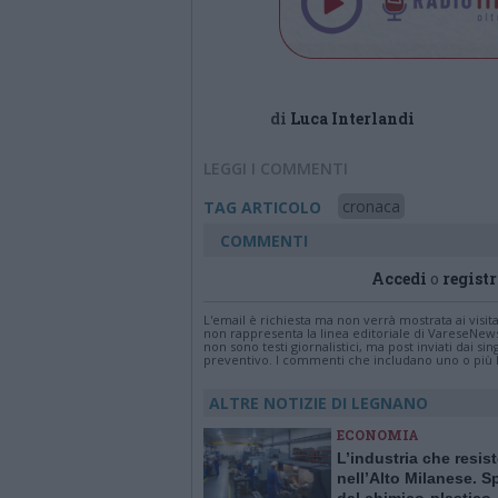
di
Luca Interlandi
LEGGI I COMMENTI
cronaca
TAG ARTICOLO
COMMENTI
Accedi
o
registr
L'email è richiesta ma non verrà mostrata ai visi
non rappresenta la linea editoriale di VareseNew
non sono testi giornalistici, ma post inviati dai s
preventivo. I commenti che includano uno o più li
ALTRE NOTIZIE DI LEGNANO
ECONOMIA
L’industria che resis
nell’Alto Milanese. S