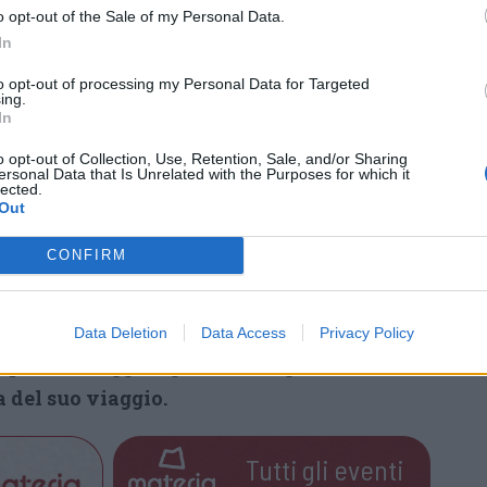
o opt-out of the Sale of my Personal Data.
In
to opt-out of processing my Personal Data for Targeted
ing.
In
o opt-out of Collection, Use, Retention, Sale, and/or Sharing
ersonal Data that Is Unrelated with the Purposes for which it
lected.
Out
CONFIRM
 Cortesi si è fatto fare una foto insieme al suo
llo Visconteo di Legnano prima di partire alla
Data Deletion
Data Access
Privacy Policy
 punta a raggiungere in due giorni
.
 del suo viaggio.
Tutti gli eventi