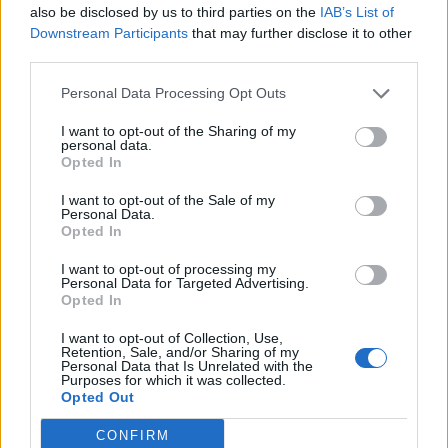
also be disclosed by us to third parties on the
IAB’s List of
Noi della redazione di LegnanoNews abbiamo a cuore
Downstream Participants
that may further disclose it to other
l'informazione del nostro territorio e cerchiamo di essere
third parties.
sempre in prima linea per informarvi in modo puntuale.
Personal Data Processing Opt Outs
PIÙ INFORMAZIONI SU
I want to opt-out of the Sharing of my
personal data.
istituto bernocchi legnano
marisa fiorani
legnano
Opted In
I want to opt-out of the Sale of my
Personal Data.
LEGGI GLI ALTRI ARTICOLI DI
Opted In
LEGNANO
I want to opt-out of processing my
Personal Data for Targeted Advertising.
Opted In
I want to opt-out of Collection, Use,
Retention, Sale, and/or Sharing of my
Selezioniamo per te
Personal Data that Is Unrelated with the
Purposes for which it was collected.
Il meglio di
Opted Out
CONFIRM