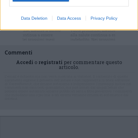
Iscriviti alla
Data Deletion
Data Access
Privacy Policy
newsletter
Commenti
Accedi
o
registrati
per commentare questo
articolo.
L'email è richiesta ma non verrà mostrata ai visitatori. Il contenuto di questo
commento esprime il pensiero dell'autore e non rappresenta la linea editoriale
di VareseNews.it, che rimane autonoma e indipendente. I messaggi inclusi nei
commenti non sono testi giornalistici, ma post inviati dai singoli lettori che
possono essere automaticamente pubblicati senza filtro preventivo. I commenti
che includano uno o più link a siti esterni verranno rimossi in automatico dal
sistema.