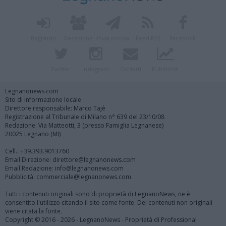
Registrati
Redazione
Invia notizia
Feed RSS
Facebook
Twitter
Instagram
Contatti
Pubblicità
Legnanonews.com
Sito di informazione locale
Direttore responsabile: Marco Tajè
Registrazione al Tribunale di Milano n° 639 del 23/10/08
Redazione: Via Matteotti, 3 (presso Famiglia Legnanese)
20025 Legnano (MI)
Cell.: +39.393.9013760
Email Direzione: direttore@legnanonews.com
Email Redazione: info@legnanonews.com
Pubblicità: commerciale@legnanonews.com
Tutti i contenuti originali sono di proprietà di LegnanoNews, ne è
consentito l'utilizzo citando il sito come fonte. Dei contenuti non originali
viene citata la fonte.
Copyright © 2016 - 2026 - LegnanoNews - Proprietà di Professional