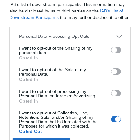
IAB’s list of downstream participants. This information may
sempre in prima linea per informarvi in modo puntuale.
also be disclosed by us to third parties on the
IAB’s List of
Downstream Participants
that may further disclose it to other
PIÙ INFORMAZIONI SU
third parties.
fondazione famiglia legnanese
dante barone
Personal Data Processing Opt Outs
giuseppe colombo
lorenzo radice
mons. angelo cairati
norberto albertalli
legnano
I want to opt-out of the Sharing of my
personal data.
Opted In
LEGGI GLI ALTRI ARTICOLI DI
I want to opt-out of the Sale of my
LEGNANO
Personal Data.
Opted In
I want to opt-out of processing my
Personal Data for Targeted Advertising.
Opted In
Selezioniamo per te
I want to opt-out of Collection, Use,
Retention, Sale, and/or Sharing of my
Il meglio di
Personal Data that Is Unrelated with the
Purposes for which it was collected.
Opted Out