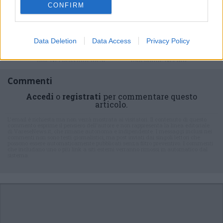
CONFIRM
Iscriviti alla
newsletter
Data Deletion
Data Access
Privacy Policy
Commenti
Accedi
o
registrati
per commentare questo
articolo.
L'email è richiesta ma non verrà mostrata ai visitatori. Il contenuto di questo
commento esprime il pensiero dell'autore e non rappresenta la linea editoriale
di VareseNews.it, che rimane autonoma e indipendente. I messaggi inclusi nei
commenti non sono testi giornalistici, ma post inviati dai singoli lettori che
possono essere automaticamente pubblicati senza filtro preventivo. I commenti
che includano uno o più link a siti esterni verranno rimossi in automatico dal
sistema.