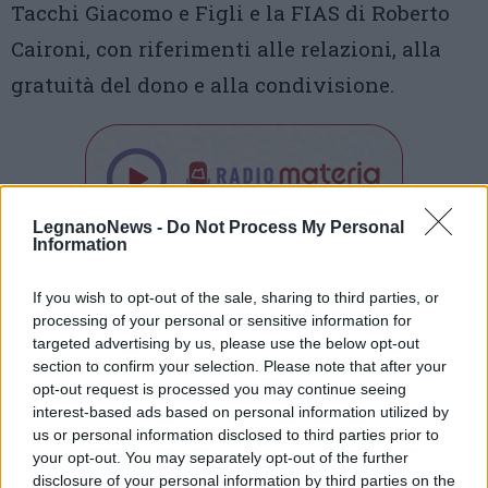
Tacchi Giacomo e Figli e la FIAS di Roberto
Caironi, con riferimenti alle relazioni, alla
gratuità del dono e alla condivisione.
LegnanoNews -
Do Not Process My Personal
Information
Tutti gli eventi
If you wish to opt-out of the sale, sharing to third parties, or
di
agosto
Via Confalonieri, 5
processing of your personal or sensitive information for
Castronno
targeted advertising by us, please use the below opt-out
section to confirm your selection. Please note that after your
opt-out request is processed you may continue seeing
Redazione
interest-based ads based on personal information utilized by
info@legnanonews.com
us or personal information disclosed to third parties prior to
your opt-out. You may separately opt-out of the further
Noi della redazione di LegnanoNews abbiamo a cuore
disclosure of your personal information by third parties on the
l'informazione del nostro territorio e cerchiamo di essere