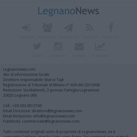
Registrati
Redazione
Invia notizia
Feed RSS
Facebook
Twitter
Instagram
Contatti
Pubblicità
Legnanonews.com
Sito di informazione locale
Direttore responsabile: Marco Tajè
Registrazione al Tribunale di Milano n° 639 del 23/10/08
Redazione: Via Matteotti, 3 (presso Famiglia Legnanese)
20025 Legnano (MI)
Cell.: +39.393.9013760
Email Direzione: direttore@legnanonews.com
Email Redazione: info@legnanonews.com
Pubblicità: commerciale@legnanonews.com
Tutti i contenuti originali sono di proprietà di LegnanoNews, ne è
consentito l'utilizzo citando il sito come fonte. Dei contenuti non originali