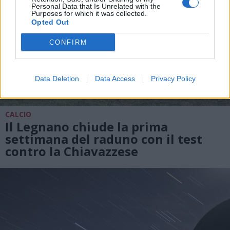
Personal Data that Is Unrelated with the
Purposes for which it was collected.
Opted Out
CONFIRM
Data Deletion
Data Access
Privacy Policy
CALCIO
Il Legnano chiude la prima
settimana del raduno con il test
contro la Chiavazzese