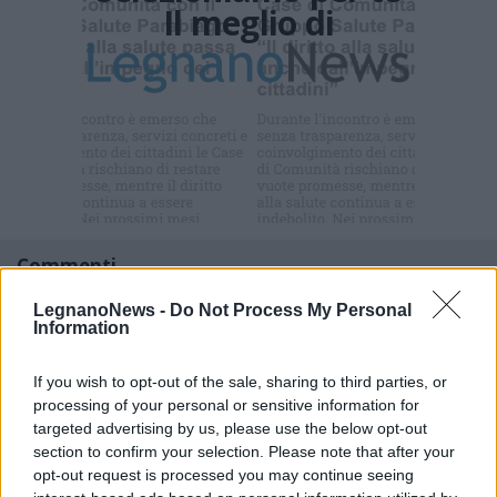
Il meglio di
Iscriviti alla
newsletter
Commenti
Accedi
o
registrati
per commentare questo
LegnanoNews -
Do Not Process My Personal
articolo.
Information
L'email è richiesta ma non verrà mostrata ai visitatori. Il contenuto di questo
commento esprime il pensiero dell'autore e non rappresenta la linea editoriale
di VareseNews.it, che rimane autonoma e indipendente. I messaggi inclusi nei
If you wish to opt-out of the sale, sharing to third parties, or
commenti non sono testi giornalistici, ma post inviati dai singoli lettori che
possono essere automaticamente pubblicati senza filtro preventivo. I commenti
processing of your personal or sensitive information for
che includano uno o più link a siti esterni verranno rimossi in automatico dal
targeted advertising by us, please use the below opt-out
sistema.
section to confirm your selection. Please note that after your
opt-out request is processed you may continue seeing