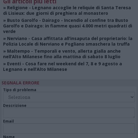
Gli articoli più letti
»
Religione
- Legnano accoglie le reliquie di Santa Teresa
di Lisieux: due giorni di preghiera al monastero
»
Busto Garolfo - Dairago
- Incendio al confine tra Busto
Garolfo e Dairago: in fiamme quasi 4.000 metri quadrati di
verde
»
Nerviano
- Casa affittata all’insaputa del proprietario: la
Polizia Locale di Nerviano e Pogliano smaschera la truffa
»
Maltempo
- Temporali e vento, allerta gialla anche
nell’Alto Milanese fino alla mattina di sabato 8 luglio
»
Eventi
- Cosa fare nel weekend del 7, 8 e 9 agosto a
Legnano e nell’Alto Milanese
SEGNALA ERRORE
Tipo di problema
Descrizione
Email
Nome