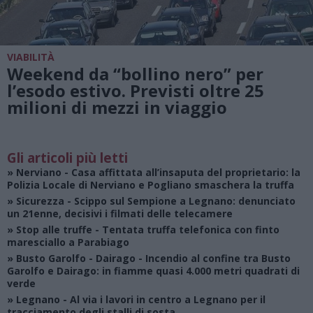
VIABILITÀ
Weekend da “bollino nero” per
l’esodo estivo. Previsti oltre 25
milioni di mezzi in viaggio
Gli articoli più letti
»
Nerviano
- Casa affittata all’insaputa del proprietario: la
Polizia Locale di Nerviano e Pogliano smaschera la truffa
»
Sicurezza
- Scippo sul Sempione a Legnano: denunciato
un 21enne, decisivi i filmati delle telecamere
»
Stop alle truffe
- Tentata truffa telefonica con finto
maresciallo a Parabiago
»
Busto Garolfo - Dairago
- Incendio al confine tra Busto
Garolfo e Dairago: in fiamme quasi 4.000 metri quadrati di
verde
»
Legnano
- Al via i lavori in centro a Legnano per il
tracciamento degli stalli di sosta