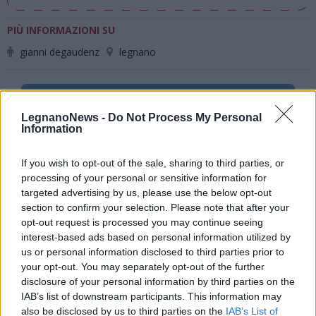
PIÙ INFORMAZIONI SU
gianni degaudenz
legnano
LEGGI GLI ALTRI ARTICOLI DI
LEGNANO
LegnanoNews -
Do Not Process My Personal
Information
If you wish to opt-out of the sale, sharing to third parties, or
processing of your personal or sensitive information for
Selezioniamo per te
targeted advertising by us, please use the below opt-out
section to confirm your selection. Please note that after your
Il meglio di
opt-out request is processed you may continue seeing
interest-based ads based on personal information utilized by
us or personal information disclosed to third parties prior to
your opt-out. You may separately opt-out of the further
Iscriviti alla
disclosure of your personal information by third parties on the
IAB’s list of downstream participants. This information may
also be disclosed by us to third parties on the
IAB’s List of