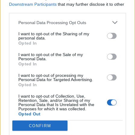
newsletter
Downstream Participants
that may further disclose it to other
third parties.
Personal Data Processing Opt Outs
Commenti
I want to opt-out of the Sharing of my
Accedi
o
registrati
per commentare questo
personal data.
articolo.
Opted In
L'email è richiesta ma non verrà mostrata ai visitatori. Il contenuto di questo
commento esprime il pensiero dell'autore e non rappresenta la linea editoriale
I want to opt-out of the Sale of my
di VareseNews.it, che rimane autonoma e indipendente. I messaggi inclusi nei
Personal Data.
commenti non sono testi giornalistici, ma post inviati dai singoli lettori che
possono essere automaticamente pubblicati senza filtro preventivo. I commenti
Opted In
che includano uno o più link a siti esterni verranno rimossi in automatico dal
sistema.
I want to opt-out of processing my
Personal Data for Targeted Advertising.
Opted In
I want to opt-out of Collection, Use,
Retention, Sale, and/or Sharing of my
Personal Data that Is Unrelated with the
Purposes for which it was collected.
Opted Out
CONFIRM