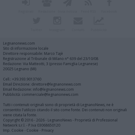
Registrati
Redazione
Invia notizia
Feed RSS
Facebook
Twitter
Instagram
Contatti
Pubblicità
Legnanonews.com
Sito di informazione locale
Direttore responsabile: Marco Tajè
Registrazione al Tribunale di Milano n° 639 del 23/10/08
Redazione: Via Matteotti, 3 (presso Famiglia Legnanese)
20025 Legnano (MI)
Cell.: +39.393.9013760
Email Direzione: direttore@legnanonews.com
Email Redazione: info@legnanonews.com
Pubblicità: commerciale@legnanonews.com
Tutti i contenuti originali sono di proprietà di LegnanoNews, ne è
consentito l'utilizzo citando il sito come fonte. Dei contenuti non originali
viene citata la fonte.
Copyright © 2016 - 2026 - LegnanoNews - Proprietà di Professional
Network s.r.l. - P.Iva 03068650120
Imp. Cookie
-
Cookie
-
Privacy