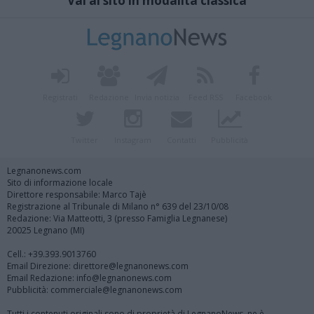
Vai al sito in modalità classica
Registrati
Redazione
Invia notizia
Feed RSS
Facebook
Twitter
Instagram
Contatti
Pubblicità
Legnanonews.com
Sito di informazione locale
Direttore responsabile: Marco Tajè
Registrazione al Tribunale di Milano n° 639 del 23/10/08
Redazione: Via Matteotti, 3 (presso Famiglia Legnanese)
20025 Legnano (MI)
Cell.: +39.393.9013760
Email Direzione: direttore@legnanonews.com
Email Redazione: info@legnanonews.com
Pubblicità: commerciale@legnanonews.com
Tutti i contenuti originali sono di proprietà di LegnanoNews, ne è