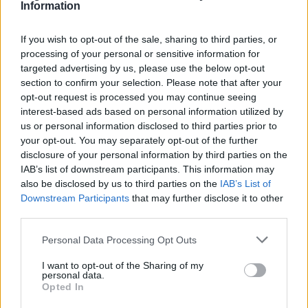
grazie al Fondo Emergenza Ucraina
Information
PIÙ INFORMAZIONI SU
If you wish to opt-out of the sale, sharing to third parties, or
processing of your personal or sensitive information for
consiglio comunale legnano
guerra ucraina 2022
targeted advertising by us, please use the below opt-out
anna pavan
daniela laffusa
canegrate
legnano
section to confirm your selection. Please note that after your
magnago
nerviano
rescaldina
san vittore olona
opt-out request is processed you may continue seeing
villa cortese
interest-based ads based on personal information utilized by
us or personal information disclosed to third parties prior to
your opt-out. You may separately opt-out of the further
LEGGI GLI ALTRI ARTICOLI DI
disclosure of your personal information by third parties on the
LEGNANO
IAB’s list of downstream participants. This information may
also be disclosed by us to third parties on the
IAB’s List of
Downstream Participants
that may further disclose it to other
third parties.
Selezioniamo per te
Personal Data Processing Opt Outs
Il meglio di
I want to opt-out of the Sharing of my
personal data.
Opted In