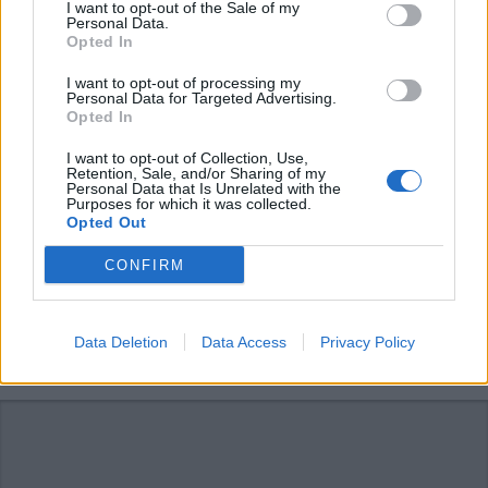
I want to opt-out of the Sale of my
Personal Data.
Iscriviti alla
Opted In
newsletter
I want to opt-out of processing my
Personal Data for Targeted Advertising.
Opted In
I want to opt-out of Collection, Use,
Commenti
Retention, Sale, and/or Sharing of my
Personal Data that Is Unrelated with the
Purposes for which it was collected.
Accedi
o
registrati
per commentare questo
Opted Out
articolo.
L'email è richiesta ma non verrà mostrata ai visitatori. Il contenuto di questo
CONFIRM
commento esprime il pensiero dell'autore e non rappresenta la linea editoriale
di VareseNews.it, che rimane autonoma e indipendente. I messaggi inclusi nei
commenti non sono testi giornalistici, ma post inviati dai singoli lettori che
possono essere automaticamente pubblicati senza filtro preventivo. I commenti
che includano uno o più link a siti esterni verranno rimossi in automatico dal
sistema.
Data Deletion
Data Access
Privacy Policy