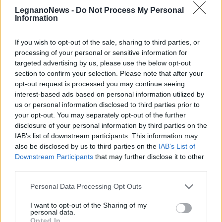
sempre in prima linea per informarvi in modo puntuale.
LegnanoNews -
Do Not Process My Personal
Information
LEGGI ANCHE
If you wish to opt-out of the sale, sharing to third parties, or
LEGNANO
Nella nuova sede della Croce Rossa di
Legnano le prime derrate alimentari di Tigros
processing of your personal or sensitive information for
targeted advertising by us, please use the below opt-out
LEGNANO
Ecco come sarà il museo dei bambini
section to confirm your selection. Please note that after your
dedicato all’acqua agli ex bagni pubblici di Legnano
opt-out request is processed you may continue seeing
interest-based ads based on personal information utilized by
PIÙ INFORMAZIONI SU
us or personal information disclosed to third parties prior to
legnano
your opt-out. You may separately opt-out of the further
disclosure of your personal information by third parties on the
IAB’s list of downstream participants. This information may
LEGGI GLI ALTRI ARTICOLI DI
also be disclosed by us to third parties on the
IAB’s List of
LEGNANO
Downstream Participants
that may further disclose it to other
third parties.
Personal Data Processing Opt Outs
I want to opt-out of the Sharing of my
Selezioniamo per te
personal data.
Opted In