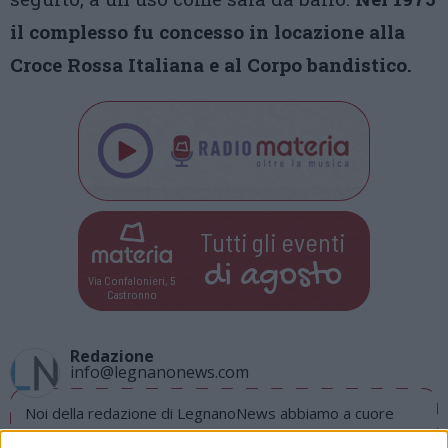
il complesso fu concesso in locazione alla
Croce Rossa Italiana e al Corpo bandistico.
Tutti gli eventi
di
agosto
Via Confalonieri, 5
Castronno
Redazione
info@legnanonews.com
Noi della redazione di LegnanoNews abbiamo a cuore
l'informazione del nostro territorio e cerchiamo di essere