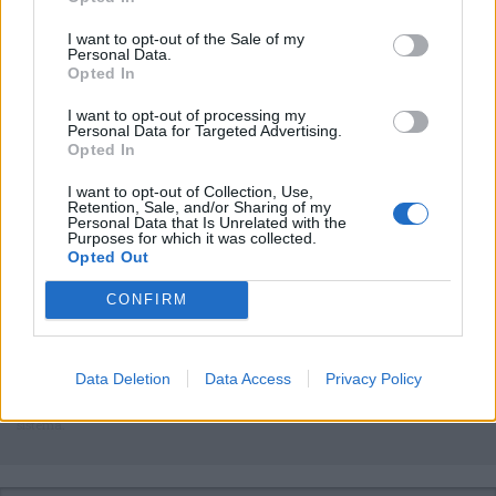
Il meglio di
I want to opt-out of the Sale of my
Personal Data.
Opted In
Iscriviti alla
I want to opt-out of processing my
Personal Data for Targeted Advertising.
newsletter
Opted In
I want to opt-out of Collection, Use,
Retention, Sale, and/or Sharing of my
Personal Data that Is Unrelated with the
Purposes for which it was collected.
Commenti
Opted Out
Accedi
o
registrati
per commentare questo
CONFIRM
articolo.
L'email è richiesta ma non verrà mostrata ai visitatori. Il contenuto di questo
commento esprime il pensiero dell'autore e non rappresenta la linea editoriale
di VareseNews.it, che rimane autonoma e indipendente. I messaggi inclusi nei
Data Deletion
Data Access
Privacy Policy
commenti non sono testi giornalistici, ma post inviati dai singoli lettori che
possono essere automaticamente pubblicati senza filtro preventivo. I commenti
che includano uno o più link a siti esterni verranno rimossi in automatico dal
sistema.