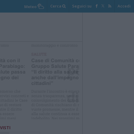
Cerca
Seguici su
Accedi
Meteo
elezioniamo per te
Il meglio di
 VISTI