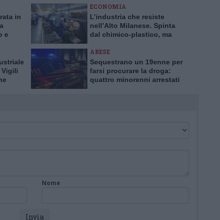
ECONOMIA
rata in
L’industria che resiste
ia
nell’Alto Milanese. Spinta
o e
dal chimico-plastico, ma
l’export va ancora a rilento
ARESE
ustriale
Sequestrano un 19enne per
Vigili
farsi procurare la droga:
ne
quattro minorenni arrestati
dai Carabinieri ad Arese
Nome