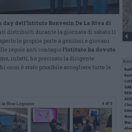
n day dell’Istituto Bonvesin De La Riva di
i distribuiti durante la giornata di sabato 11
Gli Ambulanti di Forte dei Marmi® ...
aperto le proprie porte a genitori e giovani
lle regole anti contagio
l’istituto ha dovuto
e, infatti, ha precisato la dirigente
Rico
i «non è stato possibile accogliere tutte le
Raf
Rom
LUI
GAB
REN
AGO
e la Riva Legnano
4 di 5
Cla
Edm
Nin
Mari
Alv