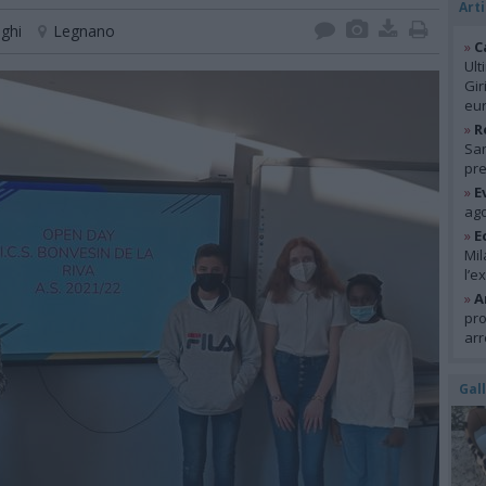
Arti
ghi
Legnano
»
C
Ult
Gir
eur
»
R
San
pre
»
E
ago
»
E
Mil
l’e
»
A
pro
arr
Gal