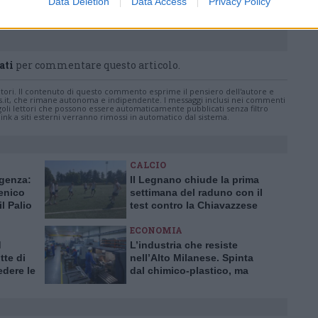
Data Deletion
Data Access
Privacy Policy
va
ati
per commentare questo articolo.
tatori. Il contenuto di questo commento esprime il pensiero dell'autore e
s.it, che rimane autonoma e indipendente. I messaggi inclusi nei commenti
ingoli lettori che possono essere automaticamente pubblicati senza filtro
nk a siti esterni verranno rimossi in automatico dal sistema.
CALCIO
ggenza:
Il Legnano chiude la prima
enico
settimana del raduno con il
il Palio
test contro la Chiavazzese
ECONOMIA
d
L’industria che resiste
te di
nell’Alto Milanese. Spinta
dere le
dal chimico-plastico, ma
bardia
l’export va ancora a rilento