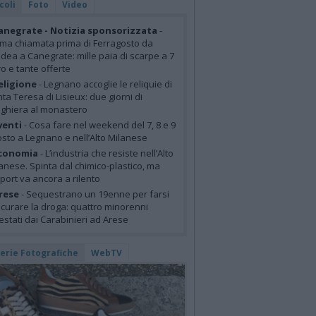
coli
Foto
Video
anegrate - Notizia sponsorizzata
-
ima chiamata prima di Ferragosto da
idea a Canegrate: mille paia di scarpe a 7
o e tante offerte
eligione
- Legnano accoglie le reliquie di
ta Teresa di Lisieux: due giorni di
ghiera al monastero
venti
- Cosa fare nel weekend del 7, 8 e 9
sto a Legnano e nell’Alto Milanese
conomia
- L’industria che resiste nell’Alto
anese. Spinta dal chimico-plastico, ma
xport va ancora a rilento
rese
- Sequestrano un 19enne per farsi
curare la droga: quattro minorenni
estati dai Carabinieri ad Arese
lerie Fotografiche
WebTV