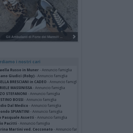
Pulizia del bosco del Rugareto a ...
rdiamo i nostri cari
faella Russo in Muner
- Annuncio famiglia
ano Giudici (Roby)
- Annuncio famiglia
SELLA BRESCIANI in CADEO
- Annuncio famiglia
RIELE MASSINISSA
- Annuncio famiglia
ZO STEFANONI
- Annuncio famiglia
STINO BOSSI
- Annuncio famiglia
udio Dal Medico
- Annuncio famiglia
ondo SPIANTINI
- Annuncio famiglia
o Pasquale Assetti
- Annuncio famiglia
o Pacitti
- Annuncio famiglia
erina Martini ved. Cecconato
- Annuncio famiglia