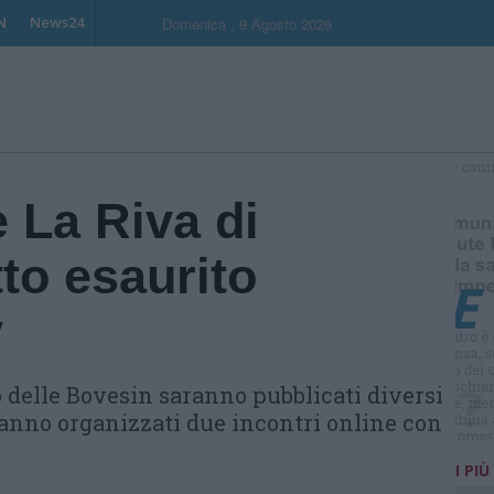
N
News24
Domenica , 9 Agosto 2026
S
 La Riva di
to esaurito
y
o delle Bovesin saranno pubblicati diversi
ranno organizzati due incontri online con
I PIÙ