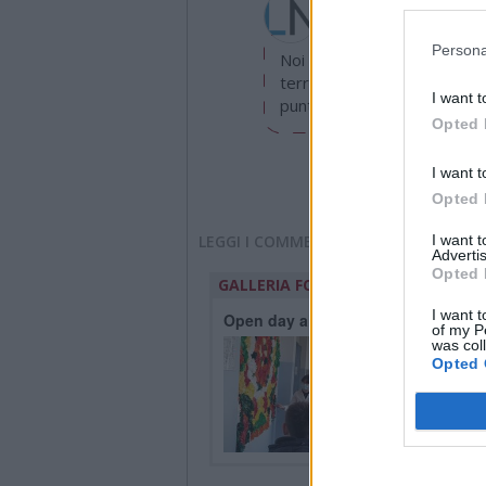
info@legnanonews.com
Persona
Noi della redazione di Leg
territorio e cerchiamo di e
I want t
puntuale.
Opted 
I want t
Opted 
LEGGI I COMMENTI
I want 
Advertis
Opted 
GALLERIA FOTOGRAFICA
I want t
Open day alle Bonvesin de la Riva
of my P
was col
Opted 