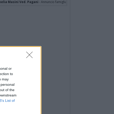
nelia Masini Ved. Pagani
- Annuncio famiglia
sonal or
ection to
ou may
 personal
out of the
 downstream
B’s List of