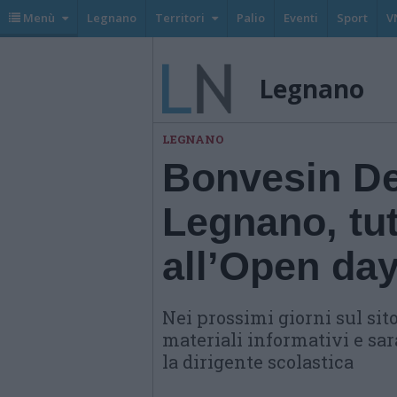
Menù
Legnano
Territori
Palio
Eventi
Sport
V
Legnano
LEGNANO
Bonvesin De
Legnano, tut
all’Open da
Nei prossimi giorni sul sit
materiali informativi e sa
la dirigente scolastica