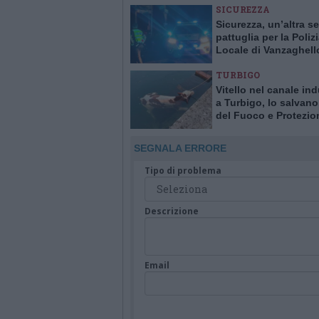
SICUREZZA
Sicurezza, un’altra se
pattuglia per la Poliz
Locale di Vanzaghell
Turbigo
TURBIGO
Vitello nel canale ind
a Turbigo, lo salvano 
del Fuoco e Protezio
Civile
SEGNALA ERRORE
Tipo di problema
Descrizione
Email