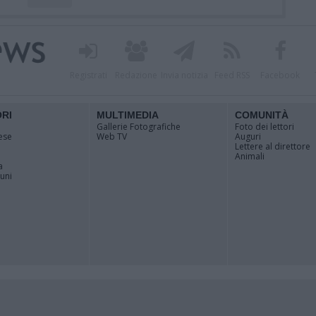
Registrati
Redazione
Invia notizia
Feed RSS
Facebook
ORI
MULTIMEDIA
COMUNITÀ
Gallerie Fotografiche
Foto dei lettori
ese
Web TV
Auguri
Lettere al direttore
Animali
a
muni