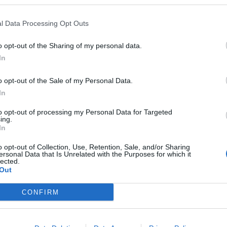
l Data Processing Opt Outs
nanoNews abbiamo a cuore l'informazione del nostro
ssere sempre in prima linea per informarvi in modo
o opt-out of the Sharing of my personal data.
In
o opt-out of the Sale of my Personal Data.
Pubblicato il 14 Dicembre 2021
In
to opt-out of processing my Personal Data for Targeted
ing.
In
o opt-out of Collection, Use, Retention, Sale, and/or Sharing
 Legnano
4 di 5
ersonal Data that Is Unrelated with the Purposes for which it
lected.
Out
CONFIRM