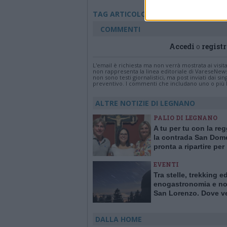
Ic Bonvesin De La Ri
TAG ARTICOLO
COMMENTI
Accedi
o
registr
L'email è richiesta ma non verrà mostrata ai visi
non rappresenta la linea editoriale di VareseNew
non sono testi giornalistici, ma post inviati dai s
preventivo. I commenti che includano uno o più li
ALTRE NOTIZIE DI LEGNANO
PALIO DI LEGNANO
A tu per tu con la re
la contrada San Dom
pronta a ripartire per 
2027
EVENTI
Tra stelle, trekking e
enogastronomia e not
San Lorenzo. Dove ve
stelle cadenti in Lom
DALLA HOME