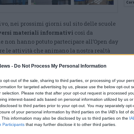
Cor
vo, nei prossimi giorni sul sito delle scuole
versi materiali informativi
così da
he non hanno potuto partecipare all’Open day
e le attività che animano la nostra realtà
a dirigente Osnaghi incontrerà i genitori
ews -
Do Not Process My Personal Information
 il 10 gennaio. Per partecipare è necessario
Istituto.
to opt-out of the sale, sharing to third parties, or processing of your per
formation for targeted advertising by us, please use the below opt-out s
r selection. Please note that after your opt-out request is processed y
Tutti gli eventi
eing interest-based ads based on personal information utilized by us or
di
agosto
disclosed to third parties prior to your opt-out. You may separately opt-
Via Confalonieri, 5
losure of your personal information by third parties on the IAB’s list of
Castronno
. This information may also be disclosed by us to third parties on the
IA
Participants
that may further disclose it to other third parties.