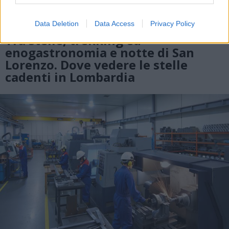
Data Deletion
Data Access
Privacy Policy
EVENTI
Tra stelle, trekking ed
enogastronomia e notte di San
Lorenzo. Dove vedere le stelle
cadenti in Lombardia