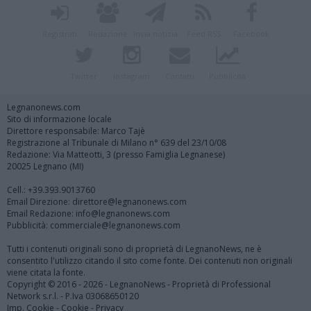
Registrati
Redazione
Invia notizia
Feed RSS
Facebook
Twitter
Instagram
Contatti
Pubblicità
Legnanonews.com
Sito di informazione locale
Direttore responsabile: Marco Tajè
Registrazione al Tribunale di Milano n° 639 del 23/10/08
Redazione: Via Matteotti, 3 (presso Famiglia Legnanese)
20025 Legnano (MI)
Cell.: +39.393.9013760
Email Direzione: direttore@legnanonews.com
Email Redazione: info@legnanonews.com
Pubblicità: commerciale@legnanonews.com
Tutti i contenuti originali sono di proprietà di LegnanoNews, ne è
consentito l'utilizzo citando il sito come fonte. Dei contenuti non originali
viene citata la fonte.
Copyright © 2016 - 2026 - LegnanoNews - Proprietà di Professional
Network s.r.l. - P.Iva 03068650120
Imp. Cookie
-
Cookie
-
Privacy