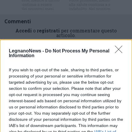
Commenti
Accedi
o
registrati
per commentare questo
articolo.
L'email è richiesta ma non verrà mostrata ai visitatori. Il contenuto di questo
commento esprime il pensiero dell'autore e non rappresenta la linea editoriale
LegnanoNews -
Do Not Process My Personal
di VareseNews.it, che rimane autonoma e indipendente. I messaggi inclusi nei
commenti non sono testi giornalistici, ma post inviati dai singoli lettori che
Information
possono essere automaticamente pubblicati senza filtro preventivo. I commenti
che includano uno o più link a siti esterni verranno rimossi in automatico dal
sistema.
If you wish to opt-out of the sale, sharing to third parties, or
processing of your personal or sensitive information for
targeted advertising by us, please use the below opt-out
section to confirm your selection. Please note that after your
opt-out request is processed you may continue seeing
interest-based ads based on personal information utilized by
us or personal information disclosed to third parties prior to
your opt-out. You may separately opt-out of the further
disclosure of your personal information by third parties on the
IAB’s list of downstream participants. This information may
also be disclosed by us to third parties on the
IAB’s List of