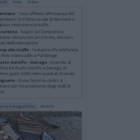
coli
Foto
Video
erviano
- Casa affittata all’insaputa del
prietario: la Polizia Locale di Nerviano e
liano smaschera la truffa
icurezza
- Scippo sul Sempione a
nano: denunciato un 21enne, decisivi i
mati delle telecamere
top alle truffe
- Tentata truffa telefonica
 finto maresciallo a Parabiago
usto Garolfo - Dairago
- Incendio al
fine tra Busto Garolfo e Dairago: in
mme quasi 4.000 metri quadrati di verde
egnano
- Al via i lavori in centro a
nano per il tracciamento degli stalli di
sta
lerie Fotografiche
WebTV