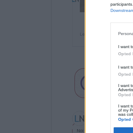
participants
Downstream 
Persona
I want t
Opted 
I want t
Opted 
I want 
Advertis
Opted 
I want t
of my P
Valeria Arini
was col
valeria.arini@legnanone
Opted 
Noi di LegnanoNews abbiamo