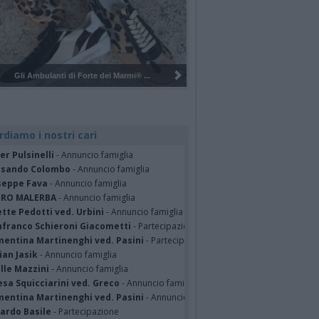
Pulizia del bosco del Rugareto a ...
rdiamo i nostri cari
er Pulsinelli
- Annuncio famiglia
ssando Colombo
- Annuncio famiglia
seppe Fava
- Annuncio famiglia
TRO MALERBA
- Annuncio famiglia
tte Pedotti ved. Urbini
- Annuncio famiglia
nfranco Schieroni Giacometti
- Partecipazione
mentina Martinenghi ved. Pasini
- Partecipazione
ian Jasik
- Annuncio famiglia
lle Mazzini
- Annuncio famiglia
sa Squicciarini ved. Greco
- Annuncio famiglia
mentina Martinenghi ved. Pasini
- Annuncio famiglia
cardo Basile
- Partecipazione