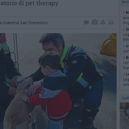
atorio di pet therapy
Arti
»
N
pro
la materna San Domenico
Pog
»
S
Leg
fil
»
S
con
»
B
con
fia
»
L
Leg
so
Gal