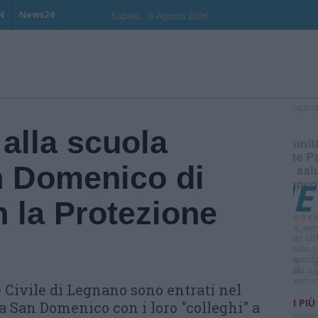
N
News24
Sabato , 8 Agosto 2026
S
alla scuola
 Domenico di
 la Protezione
e Civile di Legnano sono entrati nel
I PIÙ
a San Domenico con i loro "colleghi" a