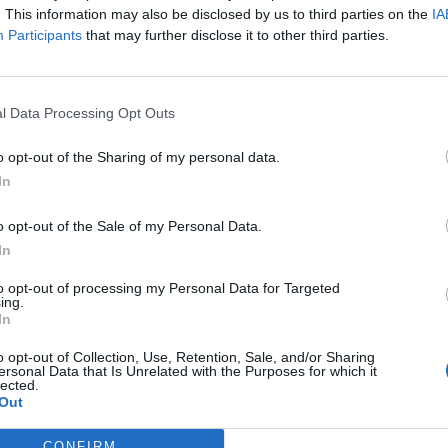
. This information may also be disclosed by us to third parties on the
IA
Participants
that may further disclose it to other third parties.
l Data Processing Opt Outs
o opt-out of the Sharing of my personal data.
In
o opt-out of the Sale of my Personal Data.
In
Tutti gli eventi
di
agosto
to opt-out of processing my Personal Data for Targeted
Via Confalonieri, 5
ing.
Castronno
In
o opt-out of Collection, Use, Retention, Sale, and/or Sharing
ersonal Data that Is Unrelated with the Purposes for which it
lected.
ws.com
Out
 a cuore l'informazione del nostro territorio e
CONFIRM