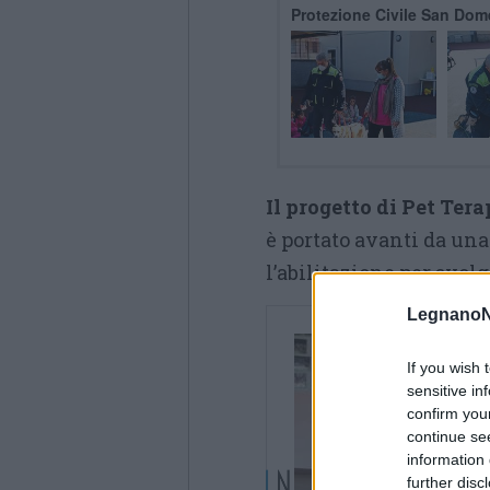
Protezione Civile San Dom
Il progetto di Pet Ter
è portato avanti da un
l’abilitazione per svolg
LegnanoN
If you wish 
sensitive in
confirm you
continue se
information 
further disc