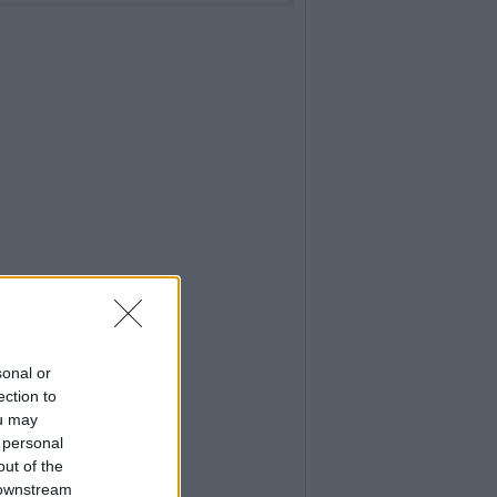
sonal or
ection to
ou may
 personal
out of the
 downstream