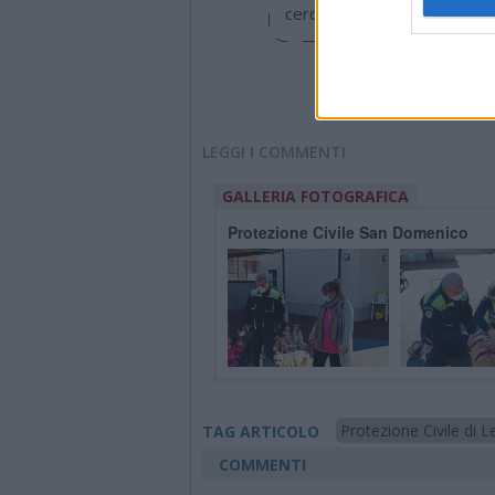
cerchiamo di essere sempre 
LEGGI I COMMENTI
GALLERIA FOTOGRAFICA
Protezione Civile San Domenico
Protezione Civile di 
TAG ARTICOLO
COMMENTI