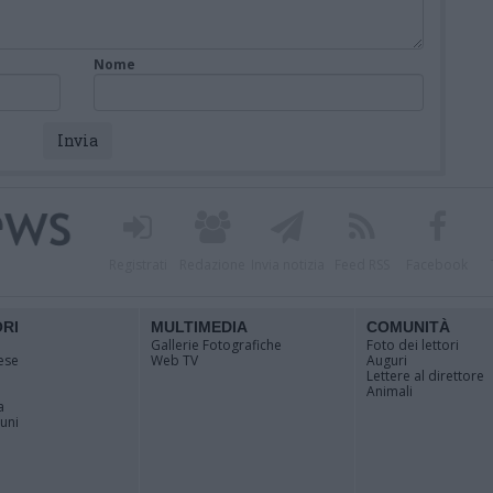
Nome
Registrati
Redazione
Invia notizia
Feed RSS
Facebook
ORI
MULTIMEDIA
COMUNITÀ
Gallerie Fotografiche
Foto dei lettori
ese
Web TV
Auguri
Lettere al direttore
Animali
a
muni