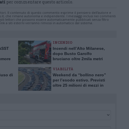
ati
per commentare questo articolo.
tatori. Il contenuto di questo commento esprime il pensiero dell'autore e
s.it, che rimane autonoma e indipendente. I messaggi inclusi nei commenti
ingoli lettori che possono essere automaticamente pubblicati senza filtro
nk a siti esterni verranno rimossi in automatico dal sistema.
INCENDIO
’ASST
Incendi nell’Alto Milanese,
dopo Busto Garolfo
tumore
bruciano oltre 2mila metri
rima in
quadrati a Bernate
VIABILITÀ
iuso di
Weekend da “bollino nero”
per l’esodo estivo. Previsti
oltre 25 milioni di mezzi in
tro
viaggio