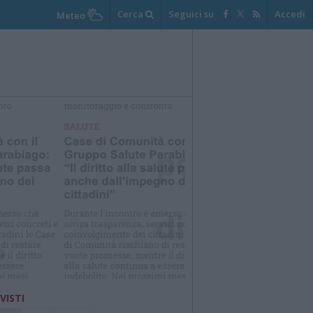
Cerca
Seguici su
Accedi
Meteo
elezioniamo per te
Il meglio di
 VISTI