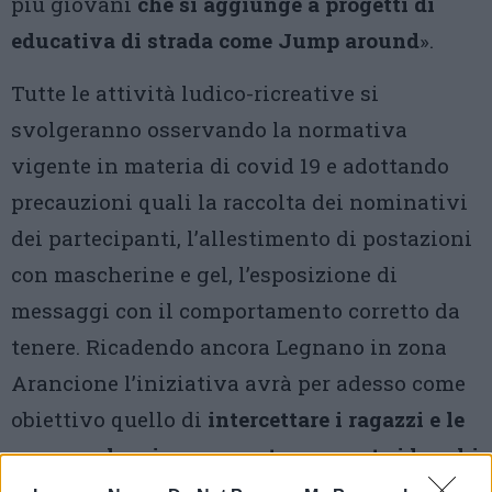
più giovani
che si aggiunge a progetti di
educativa di strada come Jump around
».
Tutte le attività ludico-ricreative si
svolgeranno osservando la normativa
vigente in materia di covid 19 e adottando
precauzioni quali la raccolta dei nominativi
dei partecipanti, l’allestimento di postazioni
con mascherine e gel, l’esposizione di
messaggi con il comportamento corretto da
tenere. Ricadendo ancora Legnano in zona
Arancione l’iniziativa avrà per adesso come
obiettivo quello di
intercettare i ragazzi e le
ragazze che vivono spontaneamente i luoghi
pubblici della città
. Lo stesso allestimento