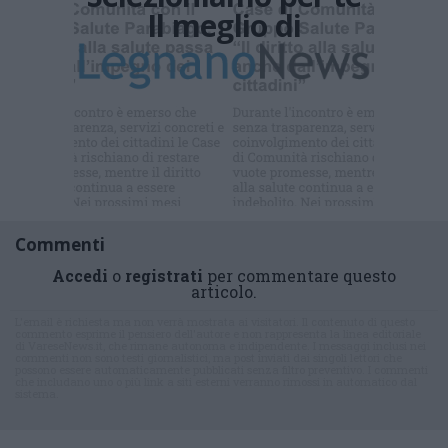
Il meglio di
Commenti
Accedi
o
registrati
per commentare questo
articolo.
L'email è richiesta ma non verrà mostrata ai visitatori. Il contenuto di questo
commento esprime il pensiero dell'autore e non rappresenta la linea editoriale
di VareseNews.it, che rimane autonoma e indipendente. I messaggi inclusi nei
commenti non sono testi giornalistici, ma post inviati dai singoli lettori che
possono essere automaticamente pubblicati senza filtro preventivo. I commenti
che includano uno o più link a siti esterni verranno rimossi in automatico dal
sistema.