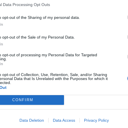
l Data Processing Opt Outs
o opt-out of the Sharing of my personal data.
In
o opt-out of the Sale of my Personal Data.
In
to opt-out of processing my Personal Data for Targeted
ing.
In
o opt-out of Collection, Use, Retention, Sale, and/or Sharing
ersonal Data that Is Unrelated with the Purposes for which it
Tutti gli eventi
lected.
Out
di
agosto
Via Confalonieri, 5
Castronno
CONFIRM
Data Deletion
Data Access
Privacy Policy
ws.com