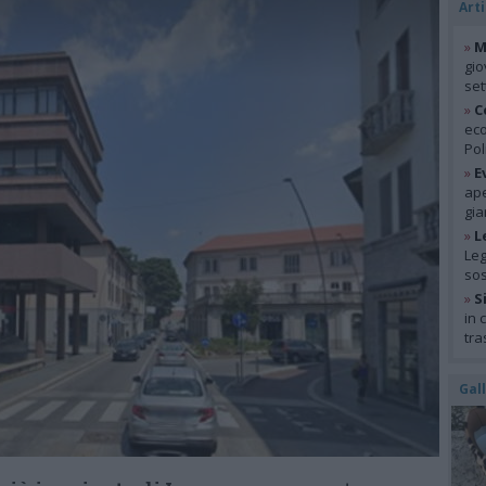
Arti
»
M
gio
se
»
C
eco
Pol
»
E
ape
gia
»
L
Leg
so
»
S
in 
tra
Gal