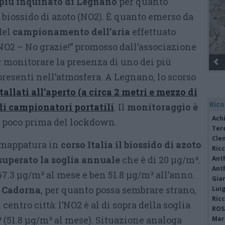
o più inquinato di Legnano
per quanto
 biossido di azoto (NO2). È quanto emerso da
del
campionamento dell’aria
effettuato
“NO2 – No grazie!” promosso dall’associazione
er monitorare la presenza di uno dei più
Gli Ambulanti di Forte dei Marmi® ...
resenti nell’atmosfera. A Legnano, lo scorso
tallati all’aperto (a circa 2 metri e mezzo di
Rico
di campionatori portatili
. Il
monitoraggio è
Achi
poco prima del lockdown.
Tere
Cle
 mappatura in
corso Italia il biossido di azoto
Ric
uperato la soglia annuale
che è di 20 μg/m³.
Ant
Ant
 67.3 μg/m³ al mese e ben 51.8 μg/m³ all’anno.
Gia
e Cadorna
, per quanto possa sembrare strano,
Luig
Ric
 centro città: l’NO2 è al di sopra della soglia
ROS
 (51.8 μg/m³ al mese). Situazione analoga
Mari