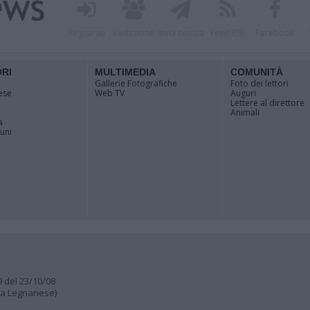
Registrati
Redazione
Invia notizia
Feed RSS
Facebook
ORI
MULTIMEDIA
COMUNITÀ
Gallerie Fotografiche
Foto dei lettori
ese
Web TV
Auguri
Lettere al direttore
Animali
a
muni
9 del 23/10/08
lia Legnanese)