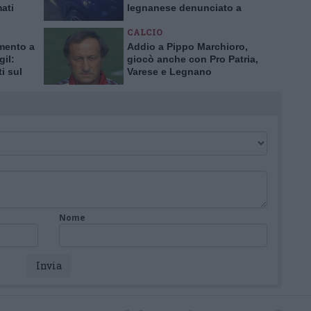
mati
legnanese denunciato a
Buscate
CALCIO
mento a
Addio a Pippo Marchioro,
gil:
giocò anche con Pro Patria,
i sul
Varese e Legnano
la
e
Nome