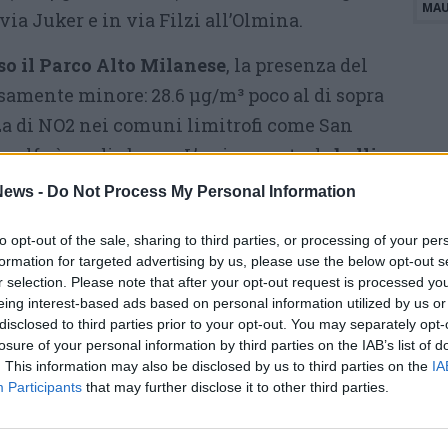
MAU
via Juker e in via Filzi all’Olmina.
so il Parco Alto Milanese
, la presenza del
isamente minore: 28.6 μg/m³ poco al di sopra
nza di NO2 nei comuni limitrofi come San
arolfo è medio bassa. L’unico punto da
bollino
 via Magenta,
alla rotatoria tra le vie Firenze
ews -
Do Not Process My Personal Information
è presente per il 3,6%.
to opt-out of the sale, sharing to third parties, or processing of your per
Di seguito la mappa
formation for targeted advertising by us, please use the below opt-out s
r selection. Please note that after your opt-out request is processed y
eing interest-based ads based on personal information utilized by us or
disclosed to third parties prior to your opt-out. You may separately opt-
losure of your personal information by third parties on the IAB’s list of
. This information may also be disclosed by us to third parties on the
IA
Participants
that may further disclose it to other third parties.