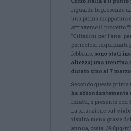
Corso Italia è il punt
riguarda la presenza di
una prima mappatura 
attraverso il progetto 
“Cittadini per l’aria” p
pericolosi inquinanti p
febbraio,
sono stati ins
altezza) una trentina 
durato sino al 7 marzo
Secondo questa prima
ha abbondantemente s
Infatti, è presente con
La situazione sul
vial
risulta meno grave
del
annua, ossia, 39.8μg/m³