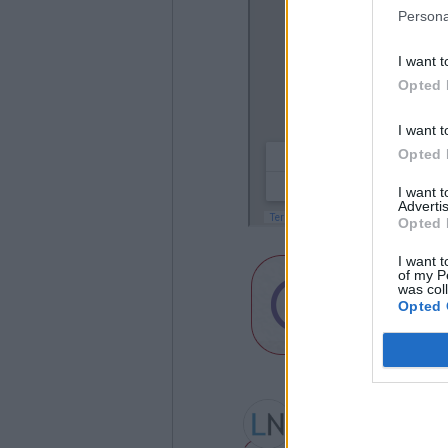
Persona
I want t
Opted 
I want t
Opted 
I want 
Advertis
Opted 
I want t
of my P
was col
Opted 
Gea Somazzi
gea.somazzi@legnanone