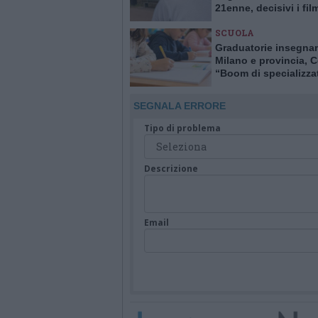
21enne, decisivi i fil
delle telecamere
SCUOLA
Graduatorie insegna
Milano e provincia, C
“Boom di specializzat
sostegno. Carenze al
primaria, esubero all
SEGNALA ERRORE
superiori”
Tipo di problema
Descrizione
Email