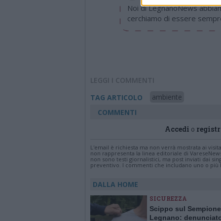
Noi di LegnanoNews abbiamo
cerchiamo di essere sempre 
LEGGI I COMMENTI
ambiente
TAG ARTICOLO
COMMENTI
Accedi
o
registr
L'email è richiesta ma non verrà mostrata ai visi
non rappresenta la linea editoriale di VareseNew
non sono testi giornalistici, ma post inviati dai s
preventivo. I commenti che includano uno o più li
DALLA HOME
SICUREZZA
Scippo sul Sempione
Legnano: denunciat