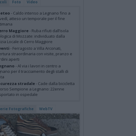
coli
Foto
Video
eteo
- Caldo intenso a Legnano fino a
vedì, atteso un temporale per il fine
ttimana
erro Maggiore
- Ruba rifiuti dall’isola
logica di Mozzate: individuato dalla
izia Locale di Cerro Maggiore
venti
- Ferragosto a Villa Arconati,
rtura straordinaria con visite, pranzo e
rdini aperti
egnano
- Al via i lavori in centro a
nano per il tracciamento degli stalli di
sta
icurezza stradale
- Cade dalla bicicletta
corso Sempione a Legnano: 22enne
sportato in ospedale
lerie Fotografiche
WebTV