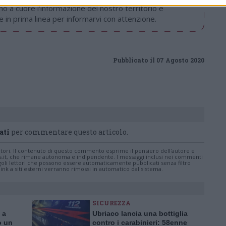
 a cuore l'informazione del nostro territorio e
in prima linea per informarvi con attenzione.
Pubblicato il 07 Agosto 2020
ati
per commentare questo articolo.
tatori. Il contenuto di questo commento esprime il pensiero dell'autore e
s.it, che rimane autonoma e indipendente. I messaggi inclusi nei commenti
ingoli lettori che possono essere automaticamente pubblicati senza filtro
nk a siti esterni verranno rimossi in automatico dal sistema.
SICUREZZA
 a
Ubriaco lancia una bottiglia
o un
contro i carabinieri: 58enne