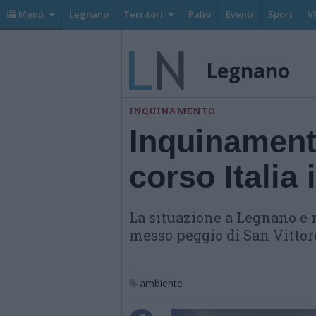
Menù
Legnano
Territori
Palio
Eventi
Sport
V
Legnano
INQUINAMENTO
Inquinament
corso Italia 
La situazione a Legnano e n
messo peggio di San Vittor
ambiente