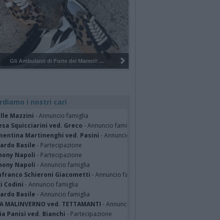
Pulizia del bosco del Rugareto a ...
rdiamo i nostri cari
lle Mazzini
- Annuncio famiglia
sa Squicciarini ved. Greco
- Annuncio famiglia
mentina Martinenghi ved. Pasini
- Annuncio famiglia
cardo Basile
- Partecipazione
hony Napoli
- Partecipazione
hony Napoli
- Annuncio famiglia
nfranco Schieroni Giacometti
- Annuncio famiglia
i Codini
- Annuncio famiglia
cardo Basile
- Annuncio famiglia
A MALINVERNO ved. TETTAMANTI
- Annuncio famiglia
a Panisi ved. Bianchi
- Partecipazione