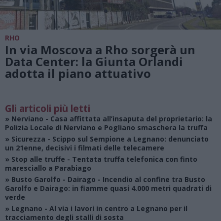
RHO
In via Moscova a Rho sorgerà un
Data Center: la Giunta Orlandi
adotta il piano attuativo
Gli articoli più letti
»
Nerviano
- Casa affittata all’insaputa del proprietario: la
Polizia Locale di Nerviano e Pogliano smaschera la truffa
»
Sicurezza
- Scippo sul Sempione a Legnano: denunciato
un 21enne, decisivi i filmati delle telecamere
»
Stop alle truffe
- Tentata truffa telefonica con finto
maresciallo a Parabiago
»
Busto Garolfo - Dairago
- Incendio al confine tra Busto
Garolfo e Dairago: in fiamme quasi 4.000 metri quadrati di
verde
»
Legnano
- Al via i lavori in centro a Legnano per il
tracciamento degli stalli di sosta