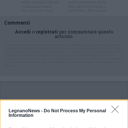
Commenti
Accedi
o
registrati
per commentare questo
articolo.
L'email è richiesta ma non verrà mostrata ai visitatori. Il contenuto di questo
commento esprime il pensiero dell'autore e non rappresenta la linea editoriale
di VareseNews.it, che rimane autonoma e indipendente. I messaggi inclusi nei
commenti non sono testi giornalistici, ma post inviati dai singoli lettori che
possono essere automaticamente pubblicati senza filtro preventivo. I commenti
che includano uno o più link a siti esterni verranno rimossi in automatico dal
sistema.
LegnanoNews -
Do Not Process My Personal
Information