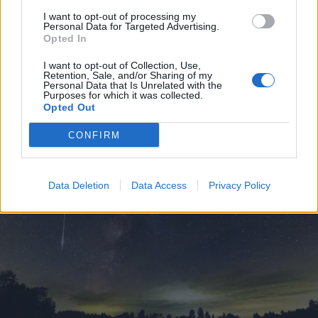
I want to opt-out of processing my
Personal Data for Targeted Advertising.
Opted In
VIABILITÀ
Weekend da “bollino nero” per
I want to opt-out of Collection, Use,
l’esodo estivo. Previsti oltre 25
Retention, Sale, and/or Sharing of my
Personal Data that Is Unrelated with the
milioni di mezzi in viaggio
Purposes for which it was collected.
Opted Out
CONFIRM
Data Deletion
Data Access
Privacy Policy