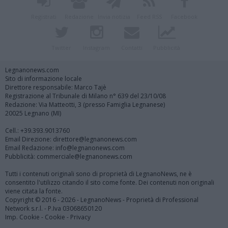
Registrati
Redazione
Invia notizia
Feed RSS
Facebook
Twitter
Instagram
Contatti
Pubblicità
Legnanonews.com
Sito di informazione locale
Direttore responsabile: Marco Tajè
Registrazione al Tribunale di Milano n° 639 del 23/10/08
Redazione: Via Matteotti, 3 (presso Famiglia Legnanese)
20025 Legnano (MI)
Cell.: +39.393.9013760
Email Direzione: direttore@legnanonews.com
Email Redazione: info@legnanonews.com
Pubblicità: commerciale@legnanonews.com
Tutti i contenuti originali sono di proprietà di LegnanoNews, ne è
consentito l'utilizzo citando il sito come fonte. Dei contenuti non originali
viene citata la fonte.
Copyright © 2016 - 2026 - LegnanoNews - Proprietà di Professional
Network s.r.l. - P.Iva 03068650120
Imp. Cookie
-
Cookie
-
Privacy