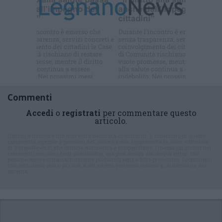
Iscriviti alla
newsletter
Commenti
Accedi
o
registrati
per commentare questo
articolo.
L'email è richiesta ma non verrà mostrata ai visitatori. Il contenuto di questo
commento esprime il pensiero dell'autore e non rappresenta la linea editoriale
di VareseNews.it, che rimane autonoma e indipendente. I messaggi inclusi nei
commenti non sono testi giornalistici, ma post inviati dai singoli lettori che
possono essere automaticamente pubblicati senza filtro preventivo. I commenti
che includano uno o più link a siti esterni verranno rimossi in automatico dal
sistema.