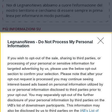
Noi di LegnanoNews abbiamo a cuore l'informazione del
nostro territorio e cerchiamo di essere sempre in prima
linea per informarvi in modo puntuale.
PIÙ INFORMAZIONI SU
lavori pubblici
parabiago
LegnanoNews -
Do Not Process My Personal
Information
LEGGI GLI ALTRI ARTICOLI DI
ALTO MILANESE
If you wish to opt-out of the sale, sharing to third parties, or
processing of your personal or sensitive information for
targeted advertising by us, please use the below opt-out
section to confirm your selection. Please note that after your
opt-out request is processed you may continue seeing
interest-based ads based on personal information utilized by
Selezioniamo per te
us or personal information disclosed to third parties prior to
Il meglio di
your opt-out. You may separately opt-out of the further
disclosure of your personal information by third parties on the
IAB’s list of downstream participants. This information may
also be disclosed by us to third parties on the
IAB’s List of