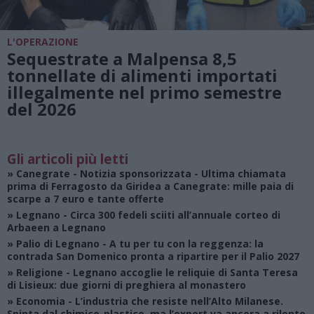
L'OPERAZIONE
Sequestrate a Malpensa 8,5
tonnellate di alimenti importati
illegalmente nel primo semestre
del 2026
Gli articoli più letti
»
Canegrate - Notizia sponsorizzata
- Ultima chiamata
prima di Ferragosto da Giridea a Canegrate: mille paia di
scarpe a 7 euro e tante offerte
»
Legnano
- Circa 300 fedeli sciiti all’annuale corteo di
Arbaeen a Legnano
»
Palio di Legnano
- A tu per tu con la reggenza: la
contrada San Domenico pronta a ripartire per il Palio 2027
»
Religione
- Legnano accoglie le reliquie di Santa Teresa
di Lisieux: due giorni di preghiera al monastero
»
Economia
- L’industria che resiste nell’Alto Milanese.
Spinta dal chimico-plastico, ma l’export va ancora a rilento