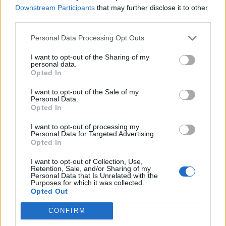
Downstream Participants
that may further disclose it to other
Iscriviti alla
third parties.
newsletter
Personal Data Processing Opt Outs
I want to opt-out of the Sharing of my
personal data.
Opted In
Commenti
I want to opt-out of the Sale of my
Accedi
o
registrati
per commentare questo
Personal Data.
articolo.
Opted In
L'email è richiesta ma non verrà mostrata ai visitatori. Il contenuto di questo
commento esprime il pensiero dell'autore e non rappresenta la linea editoriale
I want to opt-out of processing my
di VareseNews.it, che rimane autonoma e indipendente. I messaggi inclusi nei
Personal Data for Targeted Advertising.
commenti non sono testi giornalistici, ma post inviati dai singoli lettori che
Opted In
possono essere automaticamente pubblicati senza filtro preventivo. I commenti
che includano uno o più link a siti esterni verranno rimossi in automatico dal
sistema.
I want to opt-out of Collection, Use,
Retention, Sale, and/or Sharing of my
Personal Data that Is Unrelated with the
Purposes for which it was collected.
Opted Out
CONFIRM