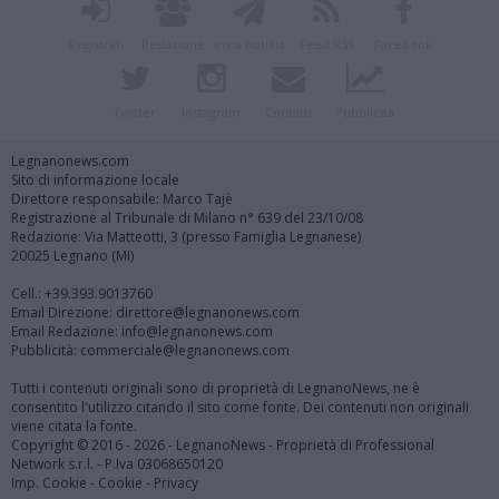
Registrati
Redazione
Invia notizia
Feed RSS
Facebook
Twitter
Instagram
Contatti
Pubblicità
Legnanonews.com
Sito di informazione locale
Direttore responsabile: Marco Tajè
Registrazione al Tribunale di Milano n° 639 del 23/10/08
Redazione: Via Matteotti, 3 (presso Famiglia Legnanese)
20025 Legnano (MI)
Cell.: +39.393.9013760
Email Direzione: direttore@legnanonews.com
Email Redazione: info@legnanonews.com
Pubblicità: commerciale@legnanonews.com
Tutti i contenuti originali sono di proprietà di LegnanoNews, ne è
consentito l'utilizzo citando il sito come fonte. Dei contenuti non originali
viene citata la fonte.
Copyright © 2016 - 2026 - LegnanoNews - Proprietà di Professional
Network s.r.l. - P.Iva 03068650120
Imp. Cookie
-
Cookie
-
Privacy